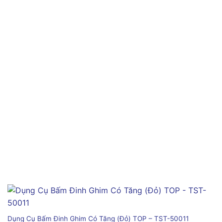
Dụng Cụ Bấm Đinh Ghim Có Tăng (Đỏ) TOP – TST-50011