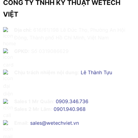
CÔNG TY TNHH KỸ THUẬT WETECH
VIỆT
Địa chỉ:
616/61/198 Lê Đức Thọ, Phường An Hội
Đông, Thành phố Hồ Chí Minh, Việt Nam
GPKD:
Số 0319086629
Chịu trách nhiệm nội dung:
Lê Thành Tựu
Sales 1 Mr Quân:
0909.346.736
Sales 2 Mr Lâm:
0901.940.968
Email:
sales@wetechviet.vn