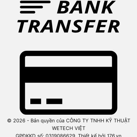
© 2026 - Bản quyền của CÔNG TY TNHH KỸ THUẬT
WETECH VIỆT
GPĐKKD số: 0319086629. Thiết kế bởi 176.vn