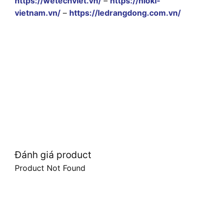
https://wetechviet.vn/
–
https://hioki-
vietnam.vn/
–
https://ledrangdong.com.vn/
Đánh giá product
Product Not Found