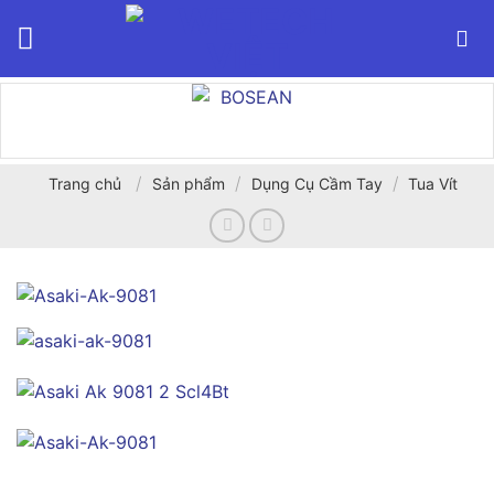
Bỏ
qua
nội
dung
/
/
/
Trang chủ
Sản phẩm
Dụng Cụ Cầm Tay
Tua Vít