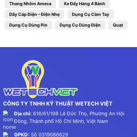
Thang Nhôm Ameca
Xe Đẩy Hàng 4 Bánh
Dây Cáp Điện – Điện Nhẹ
Dụng Cụ Cầm Tay
Dụng Cụ Dùng Pin
Dụng Cụ Dùng Điện
Quạt
CÔNG TY TNHH KỸ THUẬT WETECH VIỆT
Địa chỉ:
616/61/198 Lê Đức Thọ, Phường An Hội
Đông, Thành phố Hồ Chí Minh, Việt Nam
GPKD:
Số 0319086629