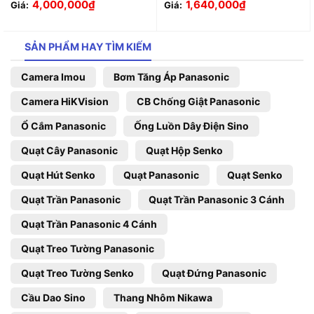
4,000,000
₫
1,640,000
₫
Giá:
Giá:
SẢN PHẨM HAY TÌM KIẾM
Camera Imou
Bơm Tăng Áp Panasonic
Camera HiKVision
CB Chống Giật Panasonic
Ổ Cắm Panasonic
Ống Luồn Dây Điện Sino
Quạt Cây Panasonic
Quạt Hộp Senko
Quạt Hút Senko
Quạt Panasonic
Quạt Senko
Quạt Trần Panasonic
Quạt Trần Panasonic 3 Cánh
Quạt Trần Panasonic 4 Cánh
Quạt Treo Tường Panasonic
Quạt Treo Tường Senko
Quạt Đứng Panasonic
Cầu Dao Sino
Thang Nhôm Nikawa