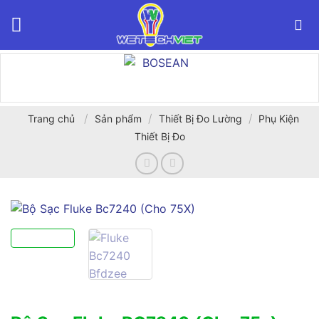
Bỏ
qua
nội
dung
/
/
/
Trang chủ
Sản phẩm
Thiết Bị Đo Lường
Phụ Kiện
Thiết Bị Đo