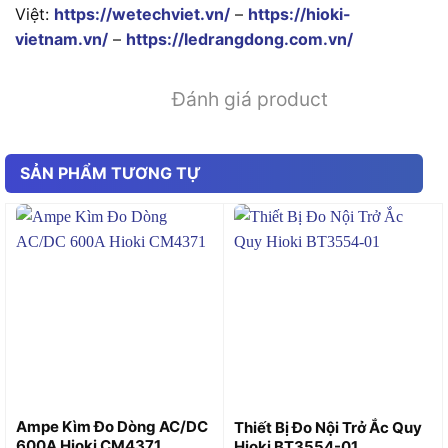
Việt:
https://wetechviet.vn/
–
https://hioki-
vietnam.vn/
–
https://ledrangdong.com.vn/
Đánh giá product
SẢN PHẨM TƯƠNG TỰ
Ampe Kìm Đo Dòng AC/DC
Thiết Bị Đo Nội Trở Ắc Quy
600A Hioki CM4371
Hioki BT3554-01