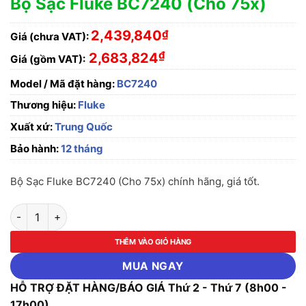
Bộ Sạc Fluke BC7240 (Cho 75x)
2,439,840
₫
Giá (chưa VAT):
₫
2,683,824
Giá (gồm VAT):
Model / Mã đặt hàng:
BC7240
Thương hiệu:
Fluke
Xuất xứ:
Trung Quốc
Bảo hành:
12 tháng
Bộ Sạc Fluke BC7240 (Cho 75x) chính hãng, giá tốt.
Bộ Sạc Fluke BC7240 (Cho 75x) số lượng
THÊM VÀO GIỎ HÀNG
MUA NGAY
HỖ TRỢ ĐẶT HÀNG/BÁO GIÁ Thứ 2 - Thứ 7 (8h00 -
17h00)