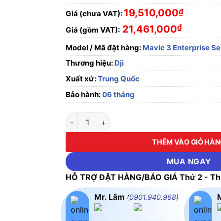
19,510,000
₫
Giá (chưa VAT):
₫
21,461,000
Giá (gồm VAT):
Model / Mã đặt hàng:
Mavic 3 Enterprise Se
Thương hiệu:
Dji
Xuất xứ:
Trung Quốc
Bảo hành:
06 tháng
Bộ Pin Dùng Cho Máy Bay DJI Mavic 3 Enterp
THÊM VÀO GIỎ HÀ
MUA NGAY
HỖ TRỢ ĐẶT HÀNG/BÁO GIÁ Thứ 2 - Thứ
Mr. Lâm
(
0901.940.968
)