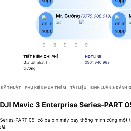
Mr. Cường
(
0779.008.018
)
TIẾT KIỆM CHI PHÍ
HOTLINE
g
Giá tốt nhất thị
0901.940.968
trường
 KỸ THUẬT
PHỤ KIỆN MUA THÊM
TÀI LIỆU
BÌNH LUẬN & ĐÁNH G
DJI Mavic 3 Enterprise Series-PART 0
 Series-PART 05 có ba pin máy bay thông minh cùng một t
ài.