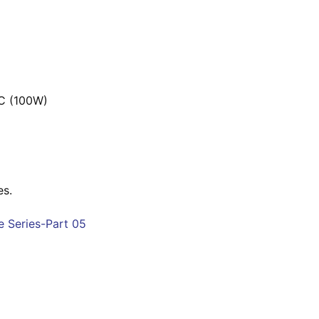
-C (100W)
es.