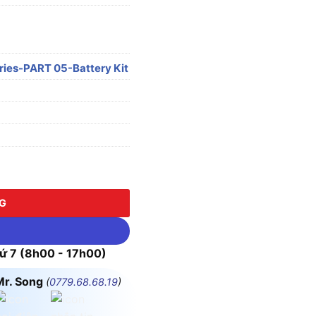
ries-PART 05-Battery Kit
rise Series-PART 05 số lượng
NG
 7 (8h00 - 17h00)
Mr. Song
(
0779.68.68.19
)