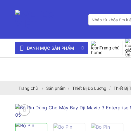
Bỏ
qua
Tìm
nội
kiếm:
dung
Trang chủ
DANH MỤC SẢN PHẨM
/
/
/
Trang chủ
Sản phẩm
Thiết Bị Đo Lường
Thiết Bị 