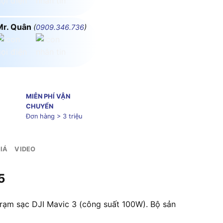
Mr. Quân
(
0909.346.736
)
MIỄN PHÍ VẬN
CHUYỂN
Đơn hàng > 3 triệu
IÁ
VIDEO
5
rạm sạc DJI Mavic 3 (công suất 100W). Bộ sản