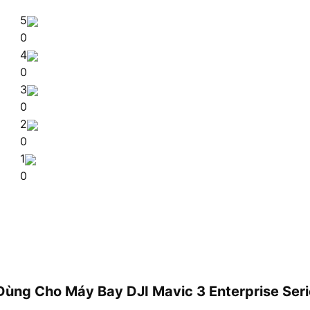
5
0
4
0
3
0
2
0
1
0
n Dùng Cho Máy Bay DJI Mavic 3 Enterprise Se