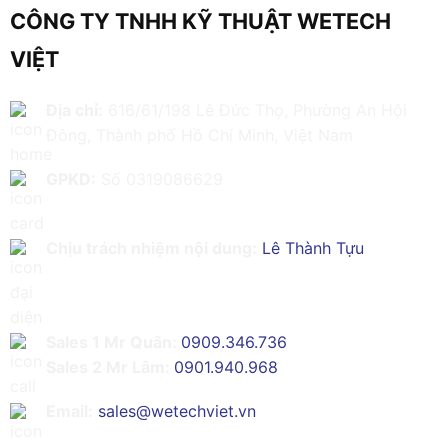
CÔNG TY TNHH KỸ THUẬT WETECH
VIỆT
Địa chỉ:
616/61/198 Lê Đức Thọ, Phường An Hội
Đông, Thành phố Hồ Chí Minh, Việt Nam
GPKD:
Số 0319086629
Chịu trách nhiệm nội dung:
Lê Thành Tựu
Sales 1 Mr Quân:
0909.346.736
Sales 2 Mr Lâm:
0901.940.968
Email:
sales@wetechviet.vn