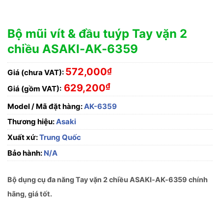
Bộ mũi vít & đầu tuýp Tay vặn 2
chiều ASAKI-AK-6359
572,000
₫
Giá (chưa VAT):
₫
629,200
Giá (gồm VAT):
Model / Mã đặt hàng:
AK-6359
Thương hiệu:
Asaki
Xuất xứ:
Trung Quốc
Bảo hành:
N/A
Bộ dụng cụ đa năng Tay vặn 2 chiều ASAKI-AK-6359 chính
hãng, giá tốt.