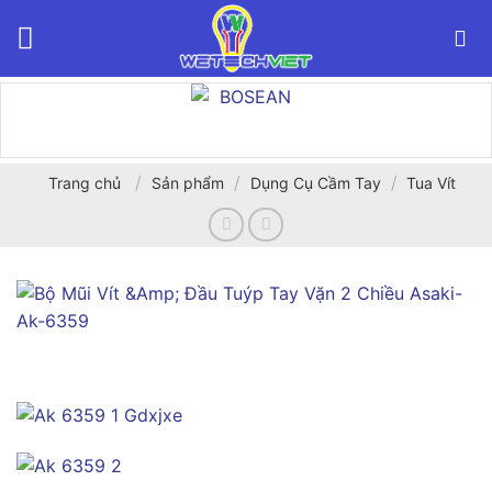
Bỏ
qua
nội
dung
/
/
/
Trang chủ
Sản phẩm
Dụng Cụ Cầm Tay
Tua Vít