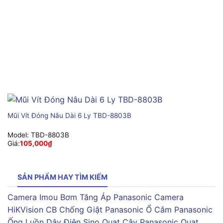
Mũi Vít Đóng Nâu Dài 6 Ly TBD-8803B
Model:
TBD-8803B
Giá:
105,000
₫
SẢN PHẨM HAY TÌM KIẾM
Camera Imou
Bơm Tăng Áp Panasonic
Camera
HiKVision
CB Chống Giật Panasonic
Ổ Cắm Panasonic
Ống Luồn Dây Điện Sino
Quạt Cây Panasonic
Quạt