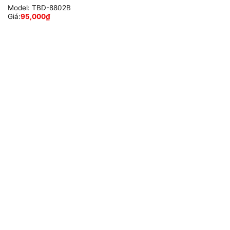
Model:
TBD-8802B
Giá:
95,000
₫