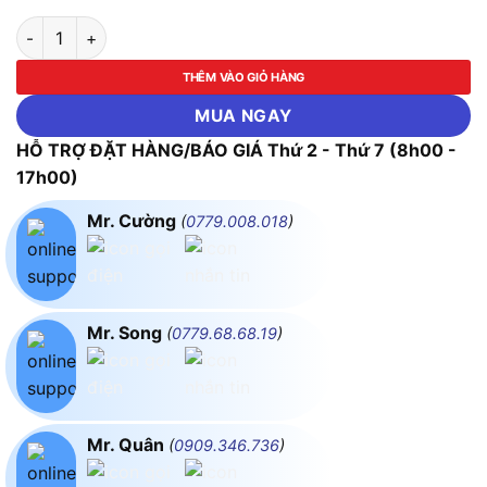
Bộ mũi vít & đầu tuýp Tay vặn 2 chiều ASAKI-AK-6359 số lượn
THÊM VÀO GIỎ HÀNG
MUA NGAY
HỖ TRỢ ĐẶT HÀNG/BÁO GIÁ Thứ 2 - Thứ 7 (8h00 -
17h00)
Mr. Cường
(
0779.008.018
)
Mr. Song
(
0779.68.68.19
)
Mr. Quân
(
0909.346.736
)