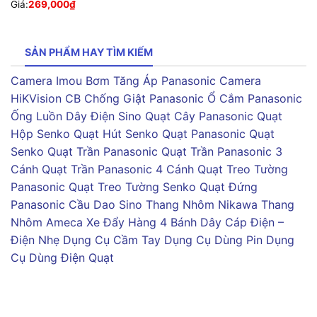
Giá:
269,000
₫
SẢN PHẨM HAY TÌM KIẾM
Camera Imou
Bơm Tăng Áp Panasonic
Camera
HiKVision
CB Chống Giật Panasonic
Ổ Cắm Panasonic
Ống Luồn Dây Điện Sino
Quạt Cây Panasonic
Quạt
Hộp Senko
Quạt Hút Senko
Quạt Panasonic
Quạt
Senko
Quạt Trần Panasonic
Quạt Trần Panasonic 3
Cánh
Quạt Trần Panasonic 4 Cánh
Quạt Treo Tường
Panasonic
Quạt Treo Tường Senko
Quạt Đứng
Panasonic
Cầu Dao Sino
Thang Nhôm Nikawa
Thang
Nhôm Ameca
Xe Đẩy Hàng 4 Bánh
Dây Cáp Điện –
Điện Nhẹ
Dụng Cụ Cầm Tay
Dụng Cụ Dùng Pin
Dụng
Cụ Dùng Điện
Quạt