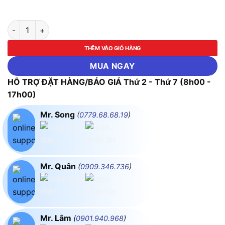
Bộ mũi khoét lỗ gỗ và thạch cao 11 chi tiết ASAKI-AK-3682 số
THÊM VÀO GIỎ HÀNG
MUA NGAY
HỖ TRỢ ĐẶT HÀNG/BÁO GIÁ Thứ 2 - Thứ 7 (8h00 -
17h00)
Mr. Song
(
0779.68.68.19
)
Mr. Quân
(
0909.346.736
)
Mr. Lâm
(
0901.940.968
)