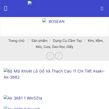
Bỏ
qua
nội
dung
/
/
/
Trang chủ
Sản phẩm
Dụng Cụ Cầm Tay
Kìm, Kềm,
Kéo, Cưa, Dao Rọc Giấy