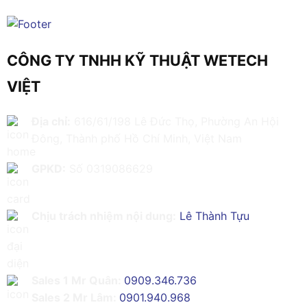
CÔNG TY TNHH KỸ THUẬT WETECH
VIỆT
Địa chỉ:
616/61/198 Lê Đức Thọ, Phường An Hội
Đông, Thành phố Hồ Chí Minh, Việt Nam
GPKD:
Số 0319086629
Chịu trách nhiệm nội dung:
Lê Thành Tựu
Sales 1 Mr Quân:
0909.346.736
Sales 2 Mr Lâm:
0901.940.968