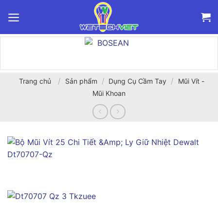
Bỏ
qua
nội
dung
/
/
/
Trang chủ
Sản phẩm
Dụng Cụ Cầm Tay
Mũi Vít -
Mũi Khoan