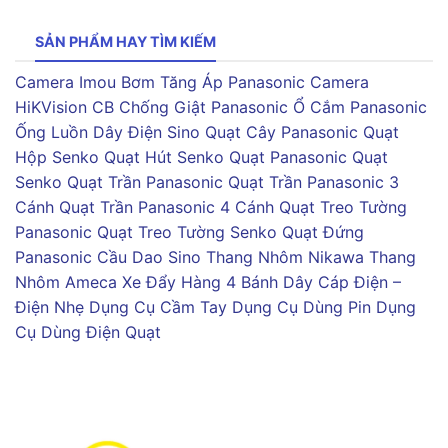
SẢN PHẨM HAY TÌM KIẾM
Camera Imou
Bơm Tăng Áp Panasonic
Camera
HiKVision
CB Chống Giật Panasonic
Ổ Cắm Panasonic
Ống Luồn Dây Điện Sino
Quạt Cây Panasonic
Quạt
Hộp Senko
Quạt Hút Senko
Quạt Panasonic
Quạt
Senko
Quạt Trần Panasonic
Quạt Trần Panasonic 3
Cánh
Quạt Trần Panasonic 4 Cánh
Quạt Treo Tường
Panasonic
Quạt Treo Tường Senko
Quạt Đứng
Panasonic
Cầu Dao Sino
Thang Nhôm Nikawa
Thang
Nhôm Ameca
Xe Đẩy Hàng 4 Bánh
Dây Cáp Điện –
Điện Nhẹ
Dụng Cụ Cầm Tay
Dụng Cụ Dùng Pin
Dụng
Cụ Dùng Điện
Quạt