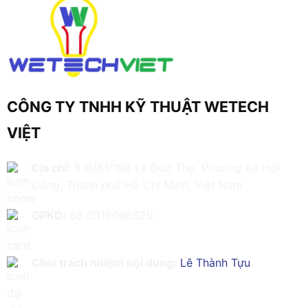
CÔNG TY TNHH KỸ THUẬT WETECH
VIỆT
Địa chỉ:
616/61/198 Lê Đức Thọ, Phường An Hội
Đông, Thành phố Hồ Chí Minh, Việt Nam
GPKD:
Số 0319086629
Chịu trách nhiệm nội dung:
Lê Thành Tựu