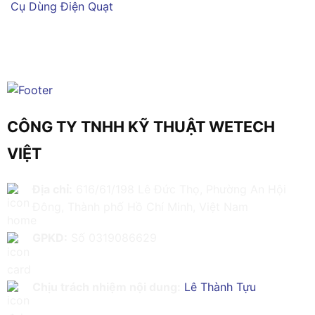
Cụ Dùng Điện
Quạt
CÔNG TY TNHH KỸ THUẬT WETECH
VIỆT
Địa chỉ:
616/61/198 Lê Đức Thọ, Phường An Hội
Đông, Thành phố Hồ Chí Minh, Việt Nam
GPKD:
Số 0319086629
Chịu trách nhiệm nội dung:
Lê Thành Tựu