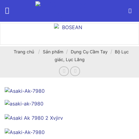
Bỏ
qua
nội
dung
/
/
/
Trang chủ
Sản phẩm
Dụng Cụ Cầm Tay
Bộ Lục
giác, Lục Lăng