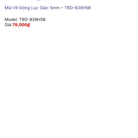
Mũi Vít Đóng Lục Giác 5mm – TBD-836H5B
Model:
TBD-836H5B
Giá:
79,000
₫