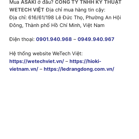
Mua
ASAKI
ở đâu?
CÔNG TY TNHH KỸ THUẬT
WETECH VIỆT
Địa chỉ mua hàng tin cậy:
Địa chỉ: 616/61/198 Lê Đức Thọ, Phường An Hội
Đông, Thành phố Hồ Chí Minh, Việt Nam
Điện thoại:
0901.940.968
–
0949.940.967
Hệ thống website WeTech Việt:
https://wetechviet.vn/
–
https://hioki-
vietnam.vn/
–
https://ledrangdong.com.vn/