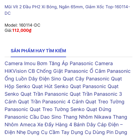
Mũi Vít 2 Đầu PH2 Xi Bóng, Ngắn 65mm, Giảm Xốc Top-160114-
DC
Model:
160114-DC
Giá:
112,000
₫
SẢN PHẨM HAY TÌM KIẾM
Camera Imou
Bơm Tăng Áp Panasonic
Camera
HiKVision
CB Chống Giật Panasonic
Ổ Cắm Panasonic
Ống Luồn Dây Điện Sino
Quạt Cây Panasonic
Quạt
Hộp Senko
Quạt Hút Senko
Quạt Panasonic
Quạt
Senko
Quạt Trần Panasonic
Quạt Trần Panasonic 3
Cánh
Quạt Trần Panasonic 4 Cánh
Quạt Treo Tường
Panasonic
Quạt Treo Tường Senko
Quạt Đứng
Panasonic
Cầu Dao Sino
Thang Nhôm Nikawa
Thang
Nhôm Ameca
Xe Đẩy Hàng 4 Bánh
Dây Cáp Điện –
Điện Nhẹ
Dụng Cụ Cầm Tay
Dụng Cụ Dùng Pin
Dụng