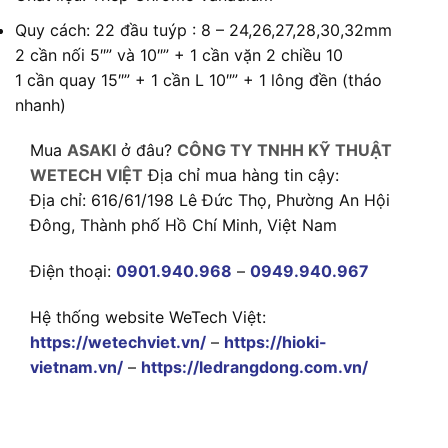
Quy cách: 22 đầu tuýp : 8 – 24,26,27,28,30,32mm
2 cần nối 5″” và 10″” + 1 cần vặn 2 chiều 10
1 cần quay 15″” + 1 cần L 10″” + 1 lông đền (tháo
nhanh)
Mua
ASAKI
ở đâu?
CÔNG TY TNHH KỸ THUẬT
WETECH VIỆT
Địa chỉ mua hàng tin cậy:
Địa chỉ: 616/61/198 Lê Đức Thọ, Phường An Hội
Đông, Thành phố Hồ Chí Minh, Việt Nam
Điện thoại:
0901.940.968
–
0949.940.967
Hệ thống website WeTech Việt:
https://wetechviet.vn/
–
https://hioki-
vietnam.vn/
–
https://ledrangdong.com.vn/