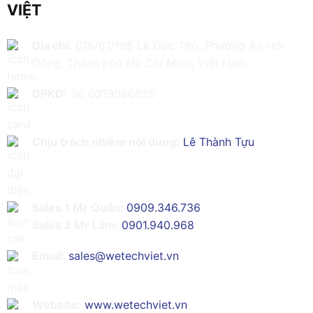
VIỆT
Địa chỉ:
616/61/198 Lê Đức Thọ, Phường An Hội
Đông, Thành phố Hồ Chí Minh, Việt Nam
GPKD:
Số 0319086629
Chịu trách nhiệm nội dung:
Lê Thành Tựu
Sales 1 Mr Quân:
0909.346.736
Sales 2 Mr Lâm:
0901.940.968
Email:
sales@wetechviet.vn
Website:
www.wetechviet.vn