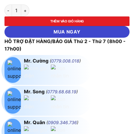
Bộ tuýp 1/2" 6 cạnh 28 chi tiết (xi bóng) ASAKI-AK-9761 số l
THÊM VÀO GIỎ HÀNG
MUA NGAY
HỖ TRỢ ĐẶT HÀNG/BÁO GIÁ Thứ 2 - Thứ 7 (8h00 -
17h00)
Mr. Cường
(
0779.008.018
)
Mr. Song
(
0779.68.68.19
)
Mr. Quân
(
0909.346.736
)