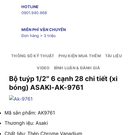
HOTLINE
0901.940.968
MIỄN PHÍ VẬN CHUYỂN
Đơn hàng > 3 triệu
THÔNG SỐ KỸ THUẬT
PHỤ KIỆN MUA THÊM
TÀI LIỆU
VIDEO
BÌNH LUẬN & ĐÁNH GIÁ
Bộ tuýp 1/2″ 6 cạnh 28 chi tiết (xi
bóng) ASAKI-AK-9761
Mã sản phẩm: AK9761
Thươngh iệu: Asaki
Chất liệu: Thép Chrome Vanadium