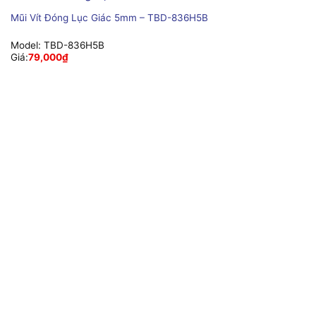
Mũi Vít Đóng Lục Giác 5mm – TBD-836H5B
Model:
TBD-836H5B
Giá:
79,000
₫