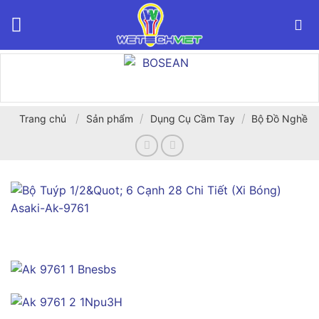
Bỏ
qua
nội
dung
/
/
/
Trang chủ
Sản phẩm
Dụng Cụ Cầm Tay
Bộ Đồ Nghề