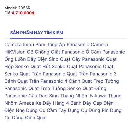
Model:
2056R
Giá:
4,710,000
₫
SẢN PHẨM HAY TÌM KIẾM
Camera Imou
Bơm Tăng Áp Panasonic
Camera
HiKVision
CB Chống Giật Panasonic
Ổ Cắm Panasonic
Ống Luồn Dây Điện Sino
Quạt Cây Panasonic
Quạt
Hộp Senko
Quạt Hút Senko
Quạt Panasonic
Quạt
Senko
Quạt Trần Panasonic
Quạt Trần Panasonic 3
Cánh
Quạt Trần Panasonic 4 Cánh
Quạt Treo Tường
Panasonic
Quạt Treo Tường Senko
Quạt Đứng
Panasonic
Cầu Dao Sino
Thang Nhôm Nikawa
Thang
Nhôm Ameca
Xe Đẩy Hàng 4 Bánh
Dây Cáp Điện –
Điện Nhẹ
Dụng Cụ Cầm Tay
Dụng Cụ Dùng Pin
Dụng
Cụ Dùng Điện
Quạt