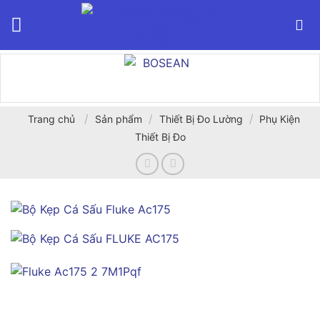
Bỏ
qua
nội
dung
/
/
/
Trang chủ
Sản phẩm
Thiết Bị Đo Lường
Phụ Kiện
Thiết Bị Đo