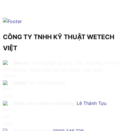
CÔNG TY TNHH KỸ THUẬT WETECH
VIỆT
Địa chỉ:
616/61/198 Lê Đức Thọ, Phường An Hội
Đông, Thành phố Hồ Chí Minh, Việt Nam
GPKD:
Số 0319086629
Chịu trách nhiệm nội dung:
Lê Thành Tựu
Sales 1 Mr Quân:
0909.346.736