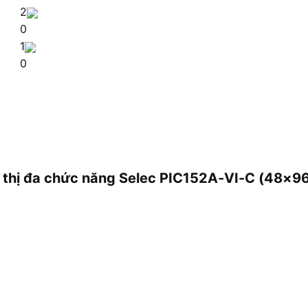
2
0
1
0
ển thị đa chức năng Selec PIC152A-VI-C (48×96