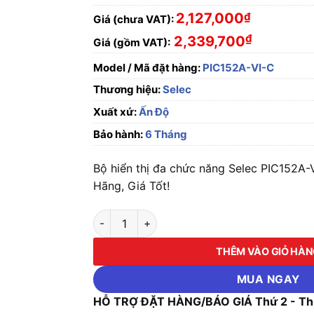
2,127,000
₫
Giá (chưa VAT):
₫
2,339,700
Giá (gồm VAT):
Model / Mã đặt hàng:
PIC152A-VI-C
Thương hiệu:
Selec
Xuất xứ:
Ấn Độ
Bảo hành:
6 Tháng
Bộ hiển thị đa chức năng Selec PIC152A-
Hãng, Giá Tốt!
Bộ hiển thị đa chức năng Selec PIC152A-VI-
THÊM VÀO GIỎ HÀ
MUA NGAY
HỖ TRỢ ĐẶT HÀNG/BÁO GIÁ Thứ 2 - Thứ