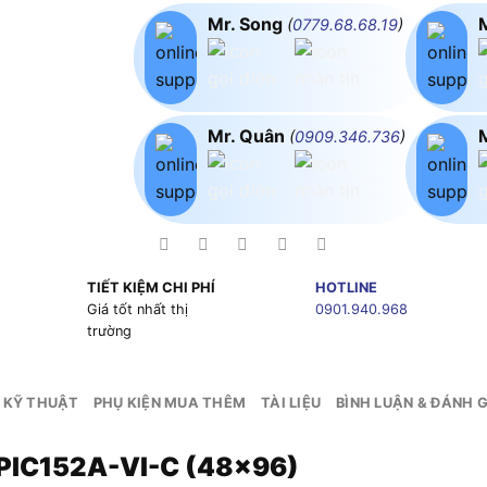
Mr. Song
(
0779.68.68.19
)
Mr. Quân
(
0909.346.736
)
TIẾT KIỆM CHI PHÍ
HOTLINE
g
Giá tốt nhất thị
0901.940.968
trường
 KỸ THUẬT
PHỤ KIỆN MUA THÊM
TÀI LIỆU
BÌNH LUẬN & ĐÁNH G
c PIC152A-VI-C (48×96)