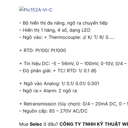
– Bộ hiển thị đa năng, ngõ ra chuyển tiếp
– Hiển thị 1 hàng, 4 số, dạng LED
– Ngõ vào: + Thermocouple: J/ K/ T/ R/ S…..
+ RTD: Pt100/ Pt1000
+ Tín hiệu DC: -5 – 56mV, 0 – 100mV, 0-10V, 0/4 
– Độ phân giải: + TC/ RTD: 1/ 0.1 độ
+ Ngõ vào Analog: 1/ 0.1/ 0.01/ 0.001
– Ngõ ra:+ Alarm: 2 ngõ ra
+ Retransmission (tùy chọn): 0/4 – 20mA DC, 0 –
– Nguồn cấp: 85 – 270V AC/DC
Mua
Selec
ở đâu?
CÔNG TY TNHH KỸ THUẬT W