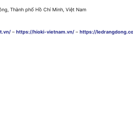
ông, Thành phố Hồ Chí Minh, Việt Nam
t.vn/
–
https://hioki-vietnam.vn/
–
https://ledrangdong.c