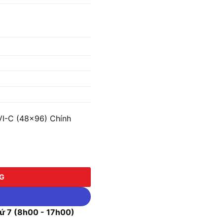
VI-C (48×96) Chính
C (48x96) số lượng
NG
 7 (8h00 - 17h00)