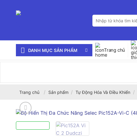
Bỏ
qua
Tìm
nội
kiếm:
dung
Trang chủ
DANH MỤC SẢN PHẨM
/
/
/
Trang chủ
Sản phẩm
Tự Động Hóa Và Điều Khiển