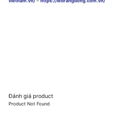
vietnam.vn/
–
https://ledrangdong.com.vn/
Đánh giá product
Product Not Found