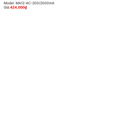
Model:
MA12-AC-200/2000mA
Giá:
424,000
₫