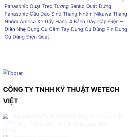
Panasonic
Quạt Treo Tường Senko
Quạt Đứng
Panasonic
Cầu Dao Sino
Thang Nhôm Nikawa
Thang
Nhôm Ameca
Xe Đẩy Hàng 4 Bánh
Dây Cáp Điện –
Điện Nhẹ
Dụng Cụ Cầm Tay
Dụng Cụ Dùng Pin
Dụng
Cụ Dùng Điện
Quạt
CÔNG TY TNHH KỸ THUẬT WETECH
VIỆT
Địa chỉ:
616/61/198 Lê Đức Thọ, Phường An Hội
Đông, Thành phố Hồ Chí Minh, Việt Nam