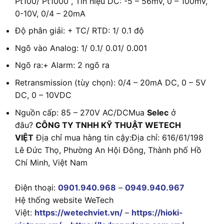
Pt100/ Pt1000 , Tín hiệu DC: -5 – 56mV, 0 – 100mV,
0-10V, 0/4 – 20mA
Độ phân giải: + TC/ RTD: 1/ 0.1 độ
Ngõ vào Analog: 1/ 0.1/ 0.01/ 0.001
Ngõ ra:+ Alarm: 2 ngõ ra
Retransmission (tùy chọn): 0/4 – 20mA DC, 0 – 5V
DC, 0 – 10VDC
Nguồn cấp: 85 – 270V AC/DCMua
Selec
ở
đâu?
CÔNG TY TNHH KỸ THUẬT WETECH
VIỆT
Địa chỉ mua hàng tin cậy:Địa chỉ: 616/61/198
Lê Đức Thọ, Phường An Hội Đông, Thành phố Hồ
Chí Minh, Việt Nam
Điện thoại:
0901.940.968
–
0949.940.967
Hệ thống website WeTech
Việt:
https://wetechviet.vn/
–
https://hioki-