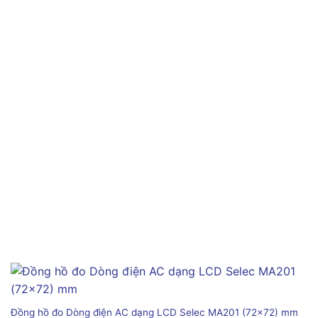
Đồng hồ đo Dòng điện AC dạng LCD Selec MA201 (72×72) mm