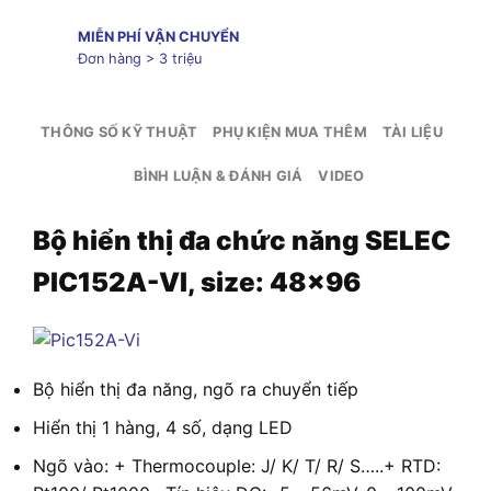
MIỄN PHÍ VẬN CHUYỂN
Đơn hàng > 3 triệu
THÔNG SỐ KỸ THUẬT
PHỤ KIỆN MUA THÊM
TÀI LIỆU
BÌNH LUẬN & ĐÁNH GIÁ
VIDEO
Bộ hiển thị đa chức năng SELEC
PIC152A-VI, size: 48×96
Bộ hiển thị đa năng, ngõ ra chuyển tiếp
Hiển thị 1 hàng, 4 số, dạng LED
Ngõ vào: + Thermocouple: J/ K/ T/ R/ S…..+ RTD: