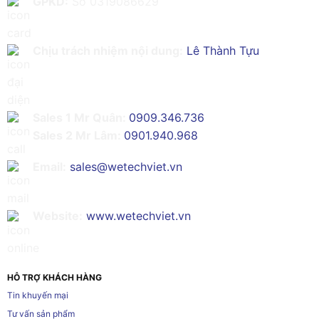
GPKD:
Số 0319086629
Chịu trách nhiệm nội dung:
Lê Thành Tựu
Sales 1 Mr Quân:
0909.346.736
Sales 2 Mr Lâm:
0901.940.968
Email:
sales@wetechviet.vn
Website:
www.wetechviet.vn
HỖ TRỢ KHÁCH HÀNG
Tin khuyến mại
Tư vấn sản phẩm