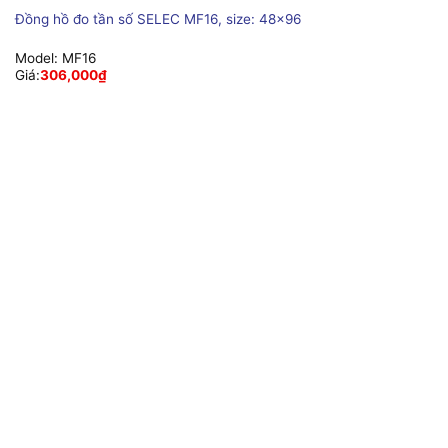
Đồng hồ đo tần số SELEC MF16, size: 48×96
Model:
MF16
Giá:
306,000
₫