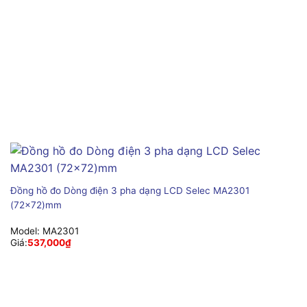
Đồng hồ đo Dòng điện 3 pha dạng LCD Selec MA2301
(72×72)mm
Model:
MA2301
Giá:
537,000
₫