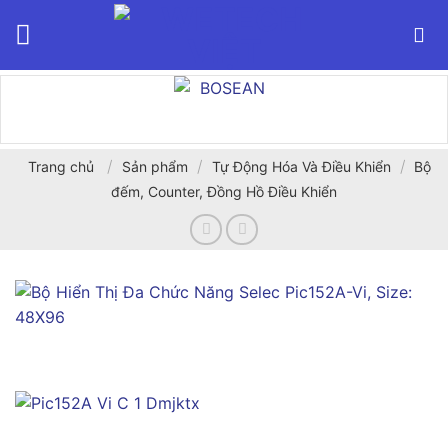
Bỏ
qua
nội
dung
/
/
/
Trang chủ
Sản phẩm
Tự Động Hóa Và Điều Khiển
Bộ
đếm, Counter, Đồng Hồ Điều Khiển