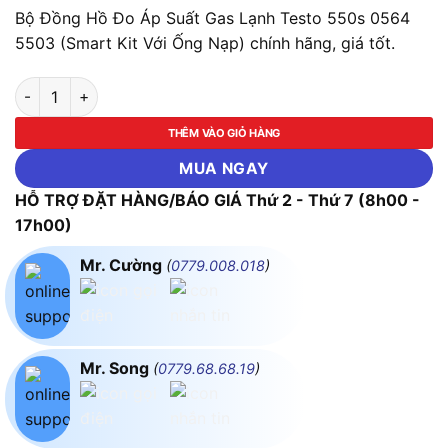
Bộ Đồng Hồ Đo Áp Suất Gas Lạnh Testo 550s 0564
5503 (Smart Kit Với Ống Nạp) chính hãng, giá tốt.
Bộ Đồng Hồ Đo Áp Suất Gas Lạnh Testo 550s 0564 5503 (Smart
THÊM VÀO GIỎ HÀNG
MUA NGAY
HỖ TRỢ ĐẶT HÀNG/BÁO GIÁ Thứ 2 - Thứ 7 (8h00 -
17h00)
Mr. Cường
(
0779.008.018
)
Mr. Song
(
0779.68.68.19
)