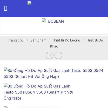
Bỏ
qua
nội
dung
/
/
/
Trang chủ
Sản phẩm
Thiết Bị Đo Lường
Thiết Bị Đo
Khác