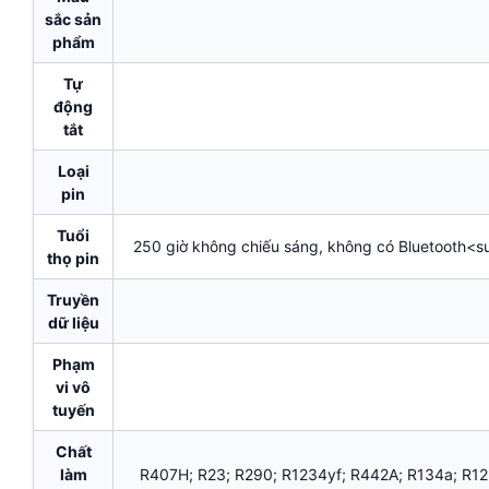
sắc sản
phẩm
Tự
động
tắt
Loại
pin
Tuổi
250 giờ không chiếu sáng, không có Bluetooth<s
thọ pin
Truyền
dữ liệu
Phạm
vi vô
tuyến
Chất
làm
R407H; R23; R290; R1234yf; R442A; R134a; R1