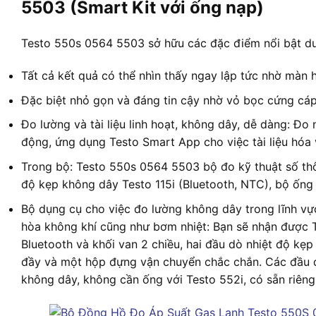
5503 (Smart Kit với ống nạp)
Testo 550s 0564 5503 sở hữu các đặc điểm nổi bật dư
Tất cả kết quả có thể nhìn thấy ngay lập tức nhờ màn h
Đặc biệt nhỏ gọn và đáng tin cậy nhờ vỏ bọc cứng cáp
Đo lường và tài liệu linh hoạt, không dây, dễ dàng: Đo
động, ứng dụng Testo Smart App cho việc tài liệu hóa 
Trong bộ: Testo 550s 0564 5503 bộ đo kỹ thuật số thôn
độ kẹp không dây Testo 115i (Bluetooth, NTC), bộ ống
Bộ dụng cụ cho việc đo lường không dây trong lĩnh vực
hòa không khí cũng như bơm nhiệt: Bạn sẽ nhận được 
Bluetooth và khối van 2 chiều, hai đầu dò nhiệt độ kẹ
đầy và một hộp đựng vận chuyển chắc chắn. Các đầu d
không dây, không cần ống với Testo 552i, có sẵn riêng 