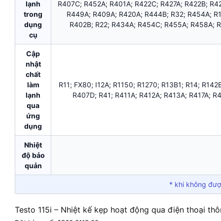
lạnh
R407C; R452A; R401A; R422C; R427A; R422B; R42
trong
R449A; R409A; R420A; R444B; R32; R454A; R1
dụng
R402B; R22; R434A; R454C; R455A; R458A; R
cụ
Cập
nhật
chất
làm
R11; FX80; I12A; R1150; R1270; R13B1; R14; R142
lạnh
R407D; R41; R411A; R412A; R413A; R417A; R
qua
ứng
dụng
Nhiệt
độ bảo
quản
* khi không đượ
Testo 115i – Nhiệt kế kẹp hoạt động qua điện thoại th