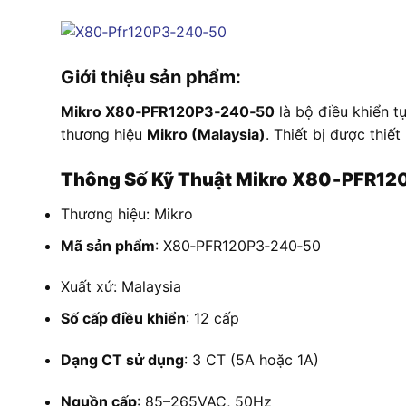
Giới thiệu sản phẩm:
Mikro X80‑PFR120P3‑240‑50
là bộ điều khiển t
thương hiệu
Mikro (Malaysia)
. Thiết bị được thiế
Thông Số Kỹ Thuật Mikro X80‑PFR1
Thương hiệu: Mikro
Mã sản phẩm
: X80‑PFR120P3‑240‑50
Xuất xứ: Malaysia
Số cấp điều khiển
: 12 cấp
Dạng CT sử dụng
: 3 CT (5A hoặc 1A)
Nguồn cấp
: 85–265VAC, 50Hz