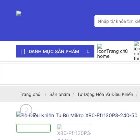
Bỏ
qua
Tìm
nội
kiếm:
dung
Trang chủ
DANH MỤC SẢN PHẨM
/
/
/
Trang chủ
Sản phẩm
Tự Động Hóa Và Điều Khiển