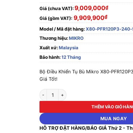
9,009,000
₫
Giá (chưa VAT):
₫
9,909,900
Giá (gồm VAT):
Model / Mã đặt hàng:
X80‑PFR120P3‑240‑
Thương hiệu:
MIKRO
Xuất xứ:
Malaysia
Bảo hành:
12 Tháng
Bộ Điều Khiển Tụ Bù Mikro X80‑PFR120P
Giá Tốt!
Bộ Điều Khiển Tụ Bù Mikro X80‑PFR120P3‑2
THÊM VÀO GIỎ HÀ
MUA NGAY
HỖ TRỢ ĐẶT HÀNG/BÁO GIÁ Thứ 2 - Thứ