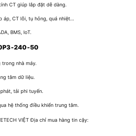
tính CT giúp lắp đặt dễ dàng.
p áp, CT lỗi, tụ hỏng, quá nhiệt…
ADA, BMS, IoT.
20P3‑240‑50
 trong nhà máy.
ng tâm dữ liệu.
hát, tải phi tuyến.
qua hệ thống điều khiển trung tâm.
ECH VIỆT Địa chỉ mua hàng tin cậy: