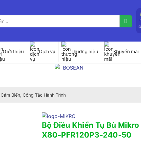
Giới thiệu
Dịch vụ
Thương hiệu
Khuyến mãi
Cảm Biến, Công Tắc Hành Trình
Bộ Điều Khiển Tụ Bù Mikro
X80‑PFR120P3‑240‑50