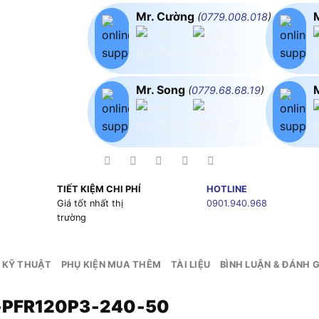
Mr. Cường
(
0779.008.018
)
Mr. Song
(
0779.68.68.19
)
TIẾT KIỆM CHI PHÍ
HOTLINE
g
Giá tốt nhất thị
0901.940.968
trường
 KỸ THUẬT
PHỤ KIỆN MUA THÊM
TÀI LIỆU
BÌNH LUẬN & ĐÁNH G
80‑PFR120P3‑240‑50