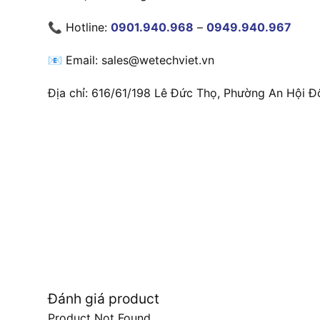
📞 Hotline:
0901.940.968
–
0949.940.967
📧 Email: sales@wetechviet.vn
Địa chỉ: 616/61/198 Lê Đức Thọ, Phường An Hội Đ
Đánh giá product
Product Not Found