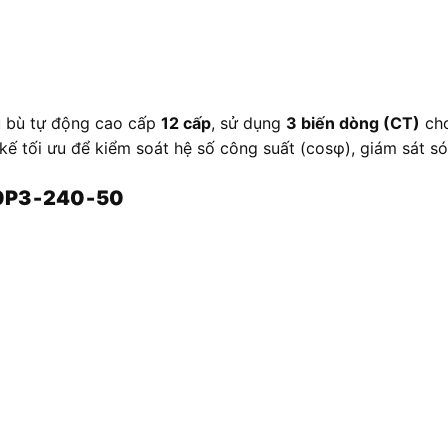
ụ bù tự động cao cấp
12 cấp
, sử dụng
3 biến dòng (CT)
cho
t kế tối ưu để kiểm soát hệ số công suất (cosφ), giám sát s
20P3‑240‑50