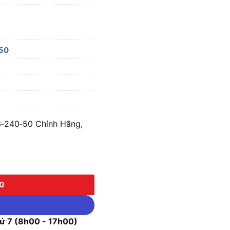
50
3‑240‑50 Chính Hãng,
40‑50 số lượng
NG
 7 (8h00 - 17h00)