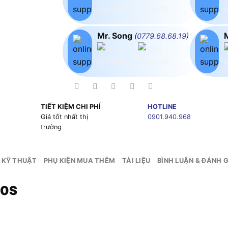
Mr. Song
(
0779.68.68.19
)
TIẾT KIỆM CHI PHÍ
HOTLINE
g
Giá tốt nhất thị
0901.940.968
trường
 KỸ THUẬT
PHỤ KIỆN MUA THÊM
TÀI LIỆU
BÌNH LUẬN & ĐÁNH G
20S