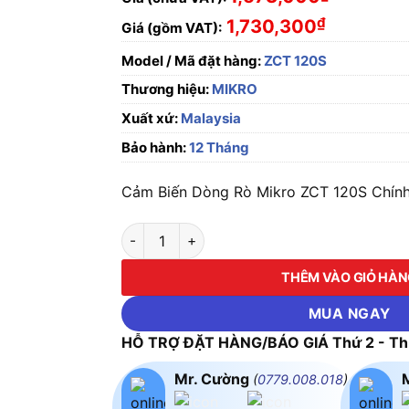
₫
1,730,300
Giá (gồm VAT):
Model / Mã đặt hàng:
ZCT 120S
Thương hiệu:
MIKRO
Xuất xứ:
Malaysia
Bảo hành:
12 Tháng
Cảm Biến Dòng Rò Mikro ZCT 120S Chính
Cảm Biến Dòng Rò Mikro ZCT 120S số lượng
THÊM VÀO GIỎ HÀ
MUA NGAY
HỖ TRỢ ĐẶT HÀNG/BÁO GIÁ Thứ 2 - Thứ
Mr. Cường
(
0779.008.018
)