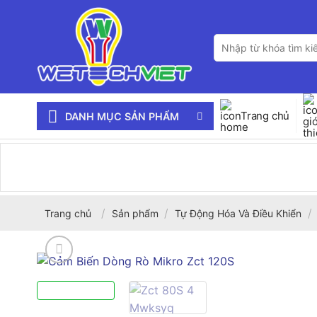
Bỏ
qua
Tìm
nội
kiếm:
dung
Trang chủ
DANH MỤC SẢN PHẨM
/
/
/
Trang chủ
Sản phẩm
Tự Động Hóa Và Điều Khiển