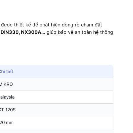
, được thiết kế để phát hiện dòng rò chạm đất
, DIN330, NX300A…
giúp bảo vệ an toàn hệ thống
hi tiết
MIKRO
alaysia
CT 120S
120 mm