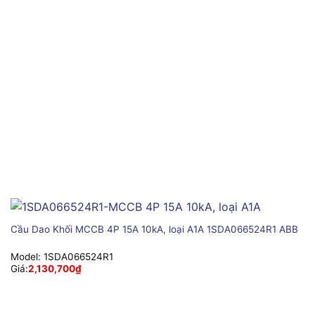
Cầu Dao Khối MCCB 4P 15A 10kA, loại A1A 1SDA066524R1 ABB
Model:
1SDA066524R1
Giá:
2,130,700
₫