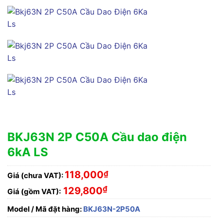
BKJ63N 2P C50A Cầu dao điện
6kA LS
118,000
₫
Giá (chưa VAT):
₫
129,800
Giá (gồm VAT):
Model / Mã đặt hàng:
BKJ63N-2P50A