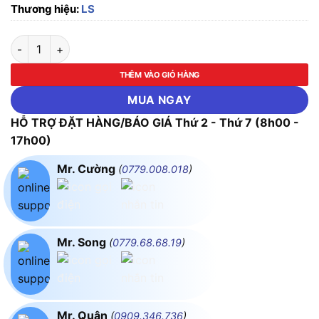
Thương hiệu:
LS
BKJ63N 2P C50A Cầu dao điện 6kA LS số lượng
THÊM VÀO GIỎ HÀNG
MUA NGAY
HỖ TRỢ ĐẶT HÀNG/BÁO GIÁ Thứ 2 - Thứ 7 (8h00 -
17h00)
Mr. Cường
(
0779.008.018
)
Mr. Song
(
0779.68.68.19
)
Mr. Quân
(
0909.346.736
)