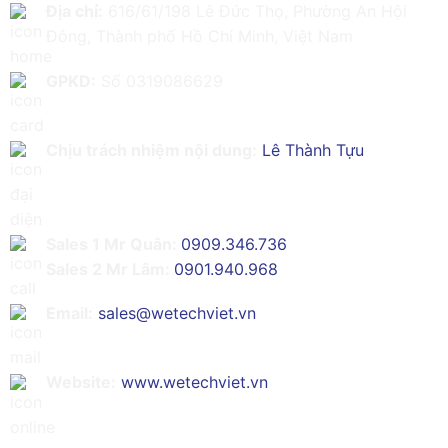
Địa chỉ:
616/61/198 Lê Đức Thọ, Phường An Hội
Đông, Thành phố Hồ Chí Minh, Việt Nam
GPKD:
Số 0319086629
Chịu trách nhiệm nội dung:
Lê Thành Tựu
Sales 1 Mr Quân:
0909.346.736
Sales 2 Mr Lâm:
0901.940.968
Email:
sales@wetechviet.vn
Website:
www.wetechviet.vn