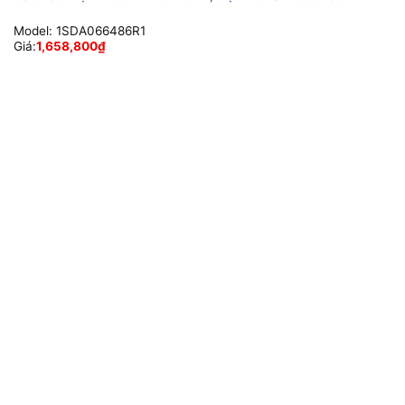
Model:
1SDA066486R1
Giá:
1,658,800
₫