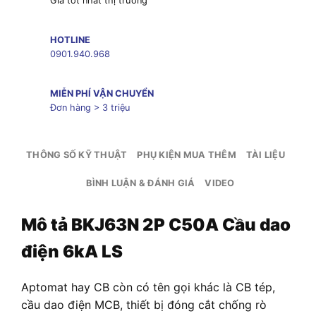
Giá tốt nhất thị trường
HOTLINE
0901.940.968
MIỄN PHÍ VẬN CHUYỂN
Đơn hàng > 3 triệu
THÔNG SỐ KỸ THUẬT
PHỤ KIỆN MUA THÊM
TÀI LIỆU
BÌNH LUẬN & ĐÁNH GIÁ
VIDEO
Mô tả
BKJ63N 2P C50A Cầu dao
điện 6kA LS
Aptomat hay CB còn có tên gọi khác là CB tép,
cầu dao điện MCB, thiết bị đóng cắt chống rò