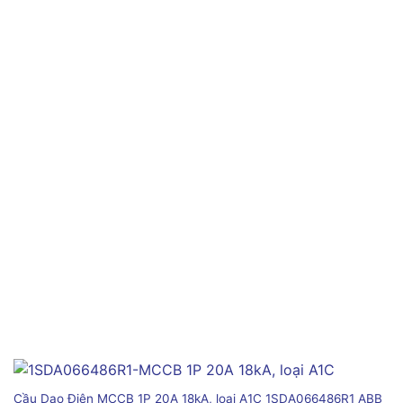
Cầu Dao Điện MCCB 1P 20A 18kA, loại A1C 1SDA066486R1 ABB