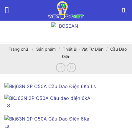
Bỏ
qua
nội
dung
/
/
/
Trang chủ
Sản phẩm
Thiết Bị - Vật Tư Điện
Cầu Dao
Điện