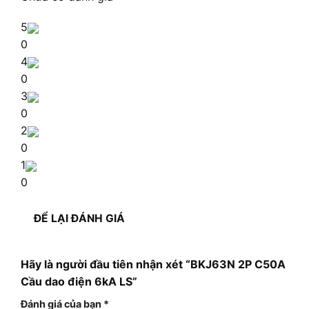
5
0
4
0
3
0
2
0
1
0
ĐỂ LẠI ĐÁNH GIÁ
Hãy là người đầu tiên nhận xét “BKJ63N 2P C50A
Cầu dao điện 6kA LS”
Đánh giá của bạn
*