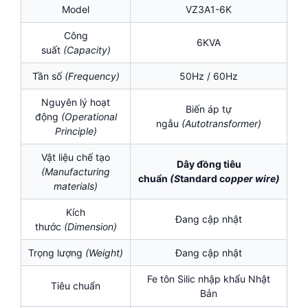
Model
VZ3A1-6K
Công
6KVA
suất
(Capacity)
Tần số
(Frequency)
50Hz / 60Hz
Nguyên lý hoạt
Biến áp tự
động
(Operational
ngẫu
(
Autotransformer)
Principle)
Vật liệu chế tạo
Dây đồng tiêu
(Manufacturing
chuẩn
(S
tandard c
opper wire)
materials)
Kích
Đang cập nhật
thước
(Dimension)
Trọng lượng
(Weight)
Đang cập nhật
Fe tôn Silic nhập khẩu Nhật
Tiêu chuẩn
Bản