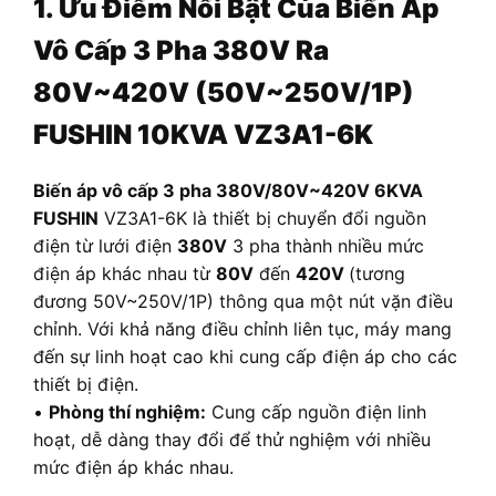
1. Ưu Điểm Nổi Bật Của Biến Áp
Vô Cấp 3 Pha 380V Ra
80V~420V (50V~250V/1P)
FUSHIN 10KVA VZ3A1-6K
B
iến áp vô cấp 3 pha 380V/80V~420V 6KVA
FUSHIN
VZ3A1-6K là thiết bị chuyển đổi nguồn
điện từ lưới điện
380V
3 pha thành nhiều mức
điện áp khác nhau từ
80V
đến
420V
(tương
đương 50V~250V/1P) thông qua một nút vặn điều
chỉnh. Với khả năng điều chỉnh liên tục, máy mang
đến sự linh hoạt cao khi cung cấp điện áp cho các
thiết bị điện.
•
Phòng thí nghiệm:
Cung cấp nguồn điện linh
hoạt, dễ dàng thay đổi để thử nghiệm với nhiều
mức điện áp khác nhau.