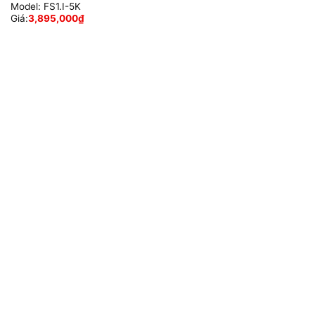
Model:
FS1.I-5K
Giá:
3,895,000
₫