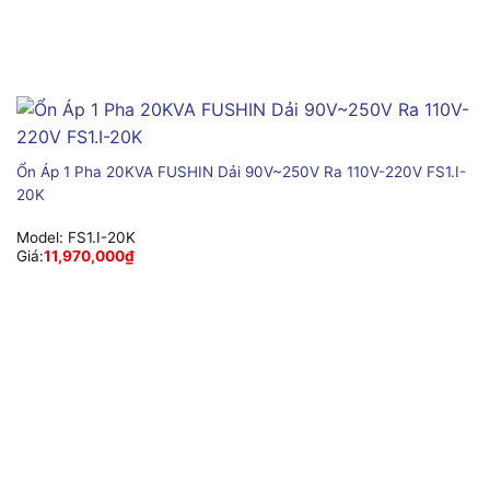
Ổn Áp 1 Pha 20KVA FUSHIN Dải 90V~250V Ra 110V-220V FS1.I-
20K
Model:
FS1.I-20K
Giá:
11,970,000
₫