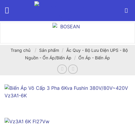
Bỏ
qua
nội
dung
/
/
Trang chủ
Sản phẩm
Ắc Quy - Bộ Lưu Điện UPS - Bộ
/
Nguồn - Ổn Áp/Biến Áp
Ổn Áp - Biến Áp