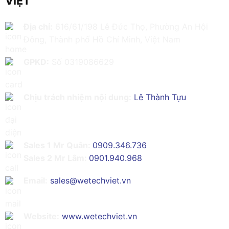
VIỆT
Địa chỉ:
616/61/198 Lê Đức Thọ, Phường An Hội
Đông, Thành phố Hồ Chí Minh, Việt Nam
GPKD:
Số 0319086629
Chịu trách nhiệm nội dung:
Lê Thành Tựu
Sales 1 Mr Quân:
0909.346.736
Sales 2 Mr Lâm:
0901.940.968
Email:
sales@wetechviet.vn
Website:
www.wetechviet.vn