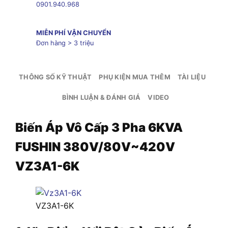
0901.940.968
MIỄN PHÍ VẬN CHUYỂN
Đơn hàng > 3 triệu
THÔNG SỐ KỸ THUẬT
PHỤ KIỆN MUA THÊM
TÀI LIỆU
BÌNH LUẬN & ĐÁNH GIÁ
VIDEO
Biến Áp Vô Cấp 3 Pha 6KVA
FUSHIN 380V/80V~420V
VZ3A1-6K
VZ3A1-6K