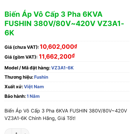
Biến Áp Vô Cấp 3 Pha 6KVA
FUSHIN 380V/80V~420V VZ3A1-
6K
10,602,000
₫
Giá (chưa VAT):
₫
11,662,200
Giá (gồm VAT):
Model / Mã đặt hàng:
VZ3A1-6K
Thương hiệu:
Fushin
Xuất xứ:
Việt Nam
Bảo hành:
1 Năm
Biến Áp Vô Cấp 3 Pha 6KVA FUSHIN 380V/80V~420V
VZ3A1-6K Chính Hãng, Giá Tốt!
Biến Áp Vô Cấp 3 Pha 6KVA FUSHIN 380V/80V~420V VZ3A1-