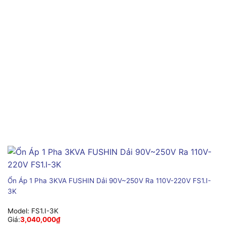
Ổn Áp 1 Pha 3KVA FUSHIN Dải 90V~250V Ra 110V-220V FS1.I-
3K
Model:
FS1.I-3K
Giá:
3,040,000
₫