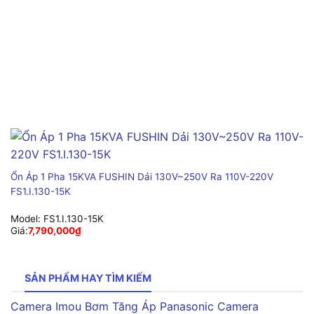
Ổn Áp 1 Pha 15KVA FUSHIN Dải 130V~250V Ra 110V-220V
FS1.I.130-15K
Model:
FS1.I.130-15K
Giá:
7,790,000
₫
SẢN PHẨM HAY TÌM KIẾM
Camera Imou
Bơm Tăng Áp Panasonic
Camera