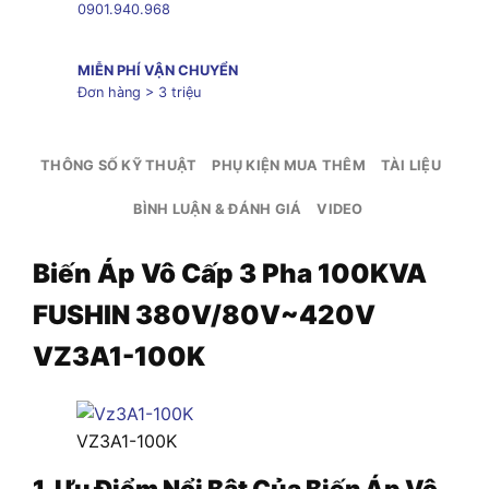
0901.940.968
MIỄN PHÍ VẬN CHUYỂN
Đơn hàng > 3 triệu
THÔNG SỐ KỸ THUẬT
PHỤ KIỆN MUA THÊM
TÀI LIỆU
BÌNH LUẬN & ĐÁNH GIÁ
VIDEO
Biến Áp Vô Cấp 3 Pha 100KVA
FUSHIN 380V/80V~420V
VZ3A1-100K
VZ3A1-100K
1. Ưu Điểm Nổi Bật Của Biến Áp Vô