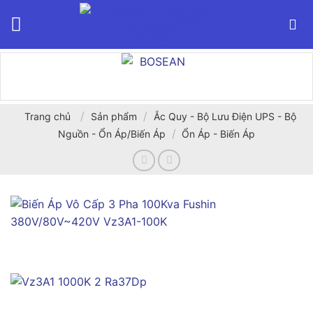
Bỏ
qua
nội
dung
/
/
Trang chủ
Sản phẩm
Ắc Quy - Bộ Lưu Điện UPS - Bộ
/
Nguồn - Ổn Áp/Biến Áp
Ổn Áp - Biến Áp