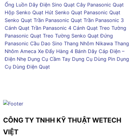
Ống Luồn Dây Điện Sino
Quạt Cây Panasonic
Quạt
Hộp Senko
Quạt Hút Senko
Quạt Panasonic
Quạt
Senko
Quạt Trần Panasonic
Quạt Trần Panasonic 3
Cánh
Quạt Trần Panasonic 4 Cánh
Quạt Treo Tường
Panasonic
Quạt Treo Tường Senko
Quạt Đứng
Panasonic
Cầu Dao Sino
Thang Nhôm Nikawa
Thang
Nhôm Ameca
Xe Đẩy Hàng 4 Bánh
Dây Cáp Điện –
Điện Nhẹ
Dụng Cụ Cầm Tay
Dụng Cụ Dùng Pin
Dụng
Cụ Dùng Điện
Quạt
CÔNG TY TNHH KỸ THUẬT WETECH
VIỆT