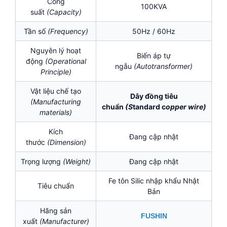
Công
100KVA
suất
(Capacity)
Tần số
(Frequency)
50Hz / 60Hz
Nguyên lý hoạt
Biến áp tự
động
(Operational
ngẫu
(
Autotransformer)
Principle)
Vật liệu chế tạo
Dây đồng tiêu
(Manufacturing
chuẩn
(S
tandard c
opper wire)
materials)
Kích
Đang cập nhật
thước
(Dimension)
Trọng lượng
(Weight)
Đang cập nhật
Fe tôn Silic nhập khẩu Nhật
Tiêu chuẩn
Bản
Hãng sản
FUSHIN
xuất
(Manufacturer)