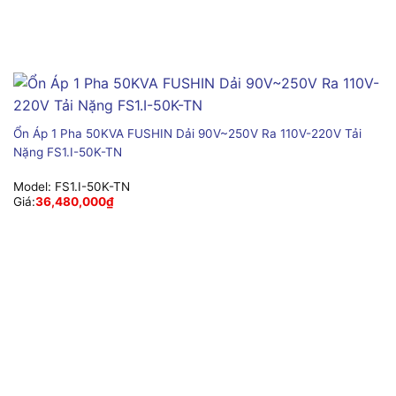
Ổn Áp 1 Pha 50KVA FUSHIN Dải 90V~250V Ra 110V-220V Tải
Nặng FS1.I-50K-TN
Model:
FS1.I-50K-TN
Giá:
36,480,000
₫