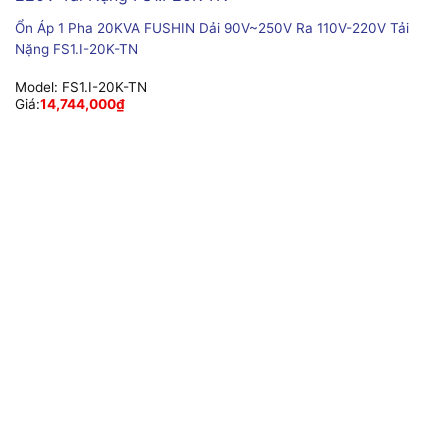
Ổn Áp 1 Pha 20KVA FUSHIN Dải 90V~250V Ra 110V-220V Tải
Nặng FS1.I-20K-TN
Model:
FS1.I-20K-TN
Giá:
14,744,000
₫