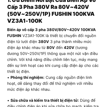
Cấp 3 Pha 380V Ra 80V~420V
(50V~250V/1P) FUSHIN 100KVA
VZ3A1-100K
B
iến áp vô cấp 3 pha 380V/80V~420V 100KVA
FUSHIN
VZ3A1-100K là thiết bị chuyển đổi nguồn
điện từ lưới điện
380V
3 pha thành nhiều mức
điện áp khác nhau từ
80V
đến
420V
(tương
đương 50V~250V/1P) thông qua một nút vặn điều
chỉnh. Với khả năng điều chỉnh liên tục, máy mang
đến sự linh hoạt cao khi cung cấp điện áp cho các
thiết bị điện.
•
Phòng thí nghiệm:
Cung cấp nguồn điện linh
hoạt, dễ dàng thay đổi để thử nghiệm với nhiều
mức điện áp khác nhau.
•
Sửa chữa và kiểm tra thiết bị điện tử:
Dùng để
điều chỉnh điện áp khi sửa chữa bo mạch, kiểm tra