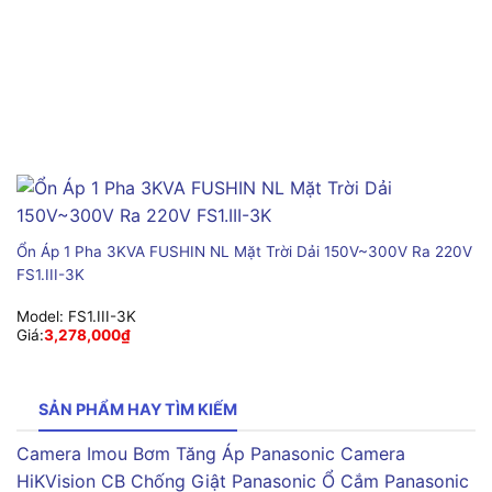
Ổn Áp 1 Pha 3KVA FUSHIN NL Mặt Trời Dải 150V~300V Ra 220V
FS1.III-3K
Model:
FS1.III-3K
Giá:
3,278,000
₫
SẢN PHẨM HAY TÌM KIẾM
Camera Imou
Bơm Tăng Áp Panasonic
Camera
HiKVision
CB Chống Giật Panasonic
Ổ Cắm Panasonic