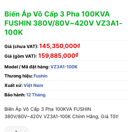
Biến Áp Vô Cấp 3 Pha 100KVA
FUSHIN 380V/80V~420V VZ3A1-
100K
145,350,000
₫
Giá (chưa VAT):
₫
159,885,000
Giá (gồm VAT):
Model / Mã đặt hàng:
VZ3A1-100K
Thương hiệu:
Fushin
Xuất xứ:
Việt Nam
Bảo hành:
12 Tháng
Biến Áp Vô Cấp 3 Pha 100KVA FUSHIN
380V/80V~420V VZ3A1-100K Chính Hãng, Giá Tốt!
Biến Áp Vô Cấp 3 Pha 100KVA FUSHIN 380V/80V~420V VZ3A