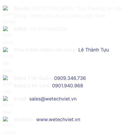
Địa chỉ:
616/61/198 Lê Đức Thọ, Phường An Hội
Đông, Thành phố Hồ Chí Minh, Việt Nam
GPKD:
Số 0319086629
Chịu trách nhiệm nội dung:
Lê Thành Tựu
Sales 1 Mr Quân:
0909.346.736
Sales 2 Mr Lâm:
0901.940.968
Email:
sales@wetechviet.vn
Website:
www.wetechviet.vn