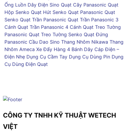
Ống Luồn Dây Điện Sino
Quạt Cây Panasonic
Quạt
Hộp Senko
Quạt Hút Senko
Quạt Panasonic
Quạt
Senko
Quạt Trần Panasonic
Quạt Trần Panasonic 3
Cánh
Quạt Trần Panasonic 4 Cánh
Quạt Treo Tường
Panasonic
Quạt Treo Tường Senko
Quạt Đứng
Panasonic
Cầu Dao Sino
Thang Nhôm Nikawa
Thang
Nhôm Ameca
Xe Đẩy Hàng 4 Bánh
Dây Cáp Điện –
Điện Nhẹ
Dụng Cụ Cầm Tay
Dụng Cụ Dùng Pin
Dụng
Cụ Dùng Điện
Quạt
CÔNG TY TNHH KỸ THUẬT WETECH
VIỆT