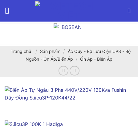
Bỏ
qua
nội
dung
/
/
Trang chủ
Sản phẩm
Ắc Quy - Bộ Lưu Điện UPS - Bộ
/
Nguồn - Ổn Áp/Biến Áp
Ổn Áp - Biến Áp