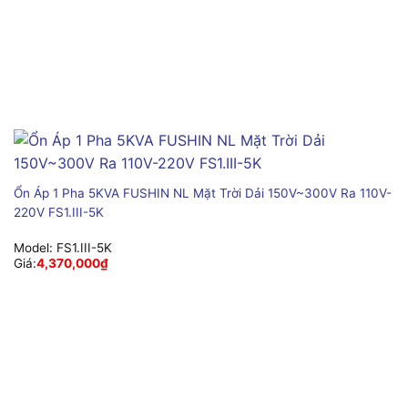
Ổn Áp 1 Pha 5KVA FUSHIN NL Mặt Trời Dải 150V~300V Ra 110V-
220V FS1.III-5K
Model:
FS1.III-5K
Giá:
4,370,000
₫