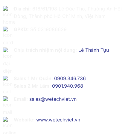
Địa chỉ:
616/61/198 Lê Đức Thọ, Phường An Hội
Đông, Thành phố Hồ Chí Minh, Việt Nam
GPKD:
Số 0319086629
Chịu trách nhiệm nội dung:
Lê Thành Tựu
Sales 1 Mr Quân:
0909.346.736
Sales 2 Mr Lâm:
0901.940.968
Email:
sales@wetechviet.vn
Website:
www.wetechviet.vn