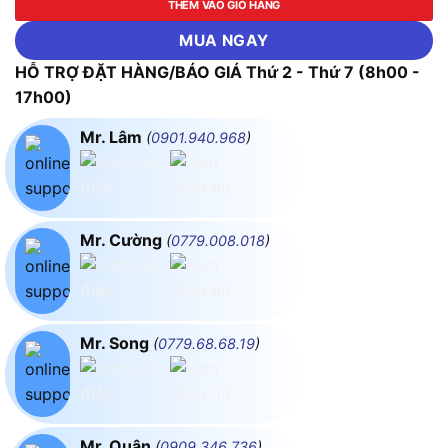
THÊM VÀO GIỎ HÀNG
MUA NGAY
HỖ TRỢ ĐẶT HÀNG/BÁO GIÁ Thứ 2 - Thứ 7 (8h00 -
17h00)
Mr. Lâm
(
0901.940.968
)
Mr. Cường
(
0779.008.018
)
Mr. Song
(
0779.68.68.19
)
Mr. Quân
(
0909.346.736
)