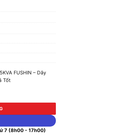
15KVA FUSHIN – Dây
á Tốt
VA FUSHIN - Dây Đồng BTA2-3P-15K69/38 số lượng
NG
 7 (8h00 - 17h00)