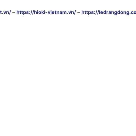
t.vn/
–
https://hioki-vietnam.vn/
–
https://ledrangdong.c