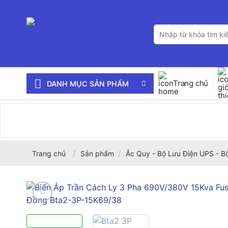
Bỏ
qua
Tìm
nội
kiếm:
dung
Trang chủ
DANH MỤC SẢN PHẨM
/
/
Trang chủ
Sản phẩm
Ắc Quy - Bộ Lưu Điện UPS - B