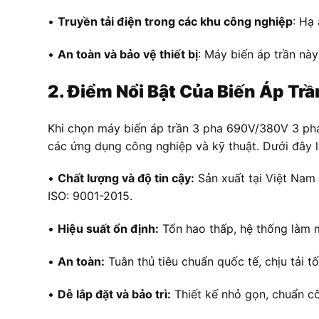
•
Truyền tải điện trong các khu công nghiệp
: Hạ
•
An toàn và bảo vệ thiết bị
: Máy biến áp trần nà
2. Điểm Nổi Bật Của Biến Áp Tr
Khi chọn máy biến áp trần 3 pha 690V/380V 3 pha
các ứng dụng công nghiệp và kỹ thuật. Dưới đây là 
•
Chất lượng và độ tin cậy:
Sản xuất tại Việt Nam
ISO: 9001-2015.
•
Hiệu suất ổn định:
Tổn hao thấp, hệ thống làm má
•
An toàn:
Tuân thủ tiêu chuẩn quốc tế, chịu tải tố
•
Dễ lắp đặt và bảo trì:
Thiết kế nhỏ gọn, chuẩn côn