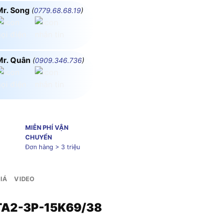
Mr. Song
(
0779.68.68.19
)
Mr. Quân
(
0909.346.736
)
MIỄN PHÍ VẬN
CHUYỂN
Đơn hàng > 3 triệu
IÁ
VIDEO
BTA2-3P-15K69/38