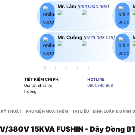
Mr. Lâm
(
0901.940.968
)
Mr. Cường
(
0779.008.018
)
TIẾT KIỆM CHI PHÍ
HOTLINE
g
Giá tốt nhất thị
0901.940.968
trường
 KỸ THUẬT
PHỤ KIỆN MUA THÊM
TÀI LIỆU
BÌNH LUẬN & ĐÁNH G
90V/380V 15KVA FUSHIN – Dây Đồng 