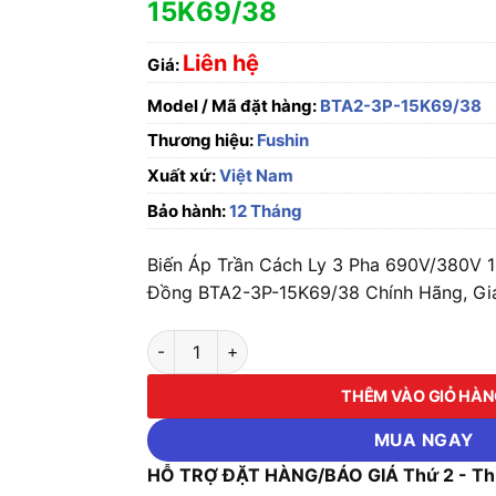
15K69/38
Liên hệ
Giá:
Model / Mã đặt hàng:
BTA2-3P-15K69/38
Thương hiệu:
Fushin
Xuất xứ:
Việt Nam
Bảo hành:
12 Tháng
Biến Áp Trần Cách Ly 3 Pha 690V/380V 
Đồng BTA2-3P-15K69/38 Chính Hãng, Gi
Biến Áp Trần Cách Ly 3 Pha 690V/380V 15K
THÊM VÀO GIỎ HÀ
MUA NGAY
HỖ TRỢ ĐẶT HÀNG/BÁO GIÁ Thứ 2 - Thứ