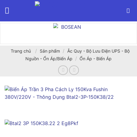
Bỏ
qua
nội
dung
/
/
Trang chủ
Sản phẩm
Ắc Quy - Bộ Lưu Điện UPS - Bộ
/
Nguồn - Ổn Áp/Biến Áp
Ổn Áp - Biến Áp