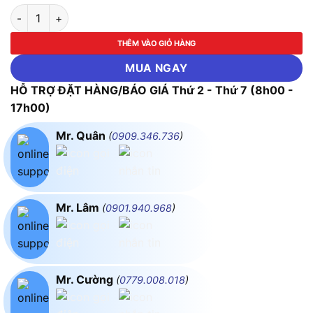
Biến Áp Trần 3 Pha Cách Ly 150KVA FUSHIN 380V/220V - Th
THÊM VÀO GIỎ HÀNG
MUA NGAY
HỖ TRỢ ĐẶT HÀNG/BÁO GIÁ Thứ 2 - Thứ 7 (8h00 -
17h00)
Mr. Quân
(
0909.346.736
)
Mr. Lâm
(
0901.940.968
)
Mr. Cường
(
0779.008.018
)