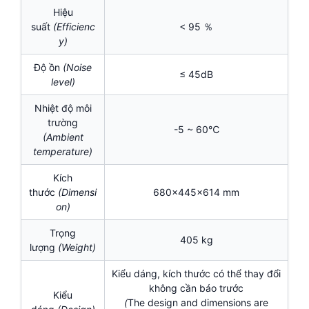
Hiệu
suất
(Efficienc
< 95 ％
y)
Độ ồn
(Noise
≤ 45dB
level)
Nhiệt độ môi
trường
-5 ~ 60℃
(Ambient
temperature)
Kích
thước
(Dimensi
680x445x614 mm
on)
Trọng
405 kg
lượng
(Weight)
Kiểu dáng, kích thước có thể thay đổi
không cần báo trước
Kiểu
(
The design and dimensions are