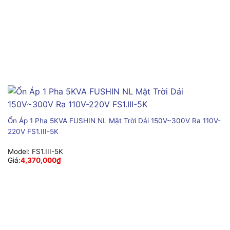
Ổn Áp 1 Pha 5KVA FUSHIN NL Mặt Trời Dải 150V~300V Ra 110V-
220V FS1.III-5K
Model:
FS1.III-5K
Giá:
4,370,000
₫