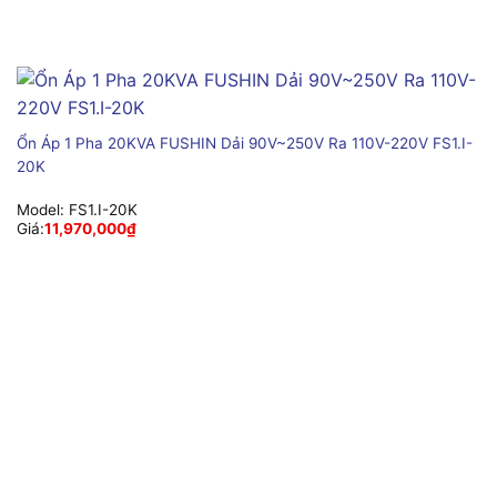
Ổn Áp 1 Pha 20KVA FUSHIN Dải 90V~250V Ra 110V-220V FS1.I-
20K
Model:
FS1.I-20K
Giá:
11,970,000
₫