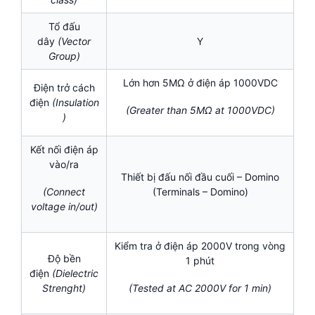
Tổ đấu
dây
(Vector
Y
Group)
Lớn hơn 5MΩ ở điện áp 1000VDC
Điện trở cách
điện
(Insulation
(Greater than 5MΩ at 1000VDC)
)
Kết nối điện áp
vào/ra
Thiết bị đấu nối đầu cuối – Domino
(Terminals – Domino)
(Connect
voltage in/out)
Kiểm tra ở điện áp 2000V trong vòng
Độ bền
1 phút
điện
(Dielectric
Strenght)
(Tested at AC 2000V for 1 min)