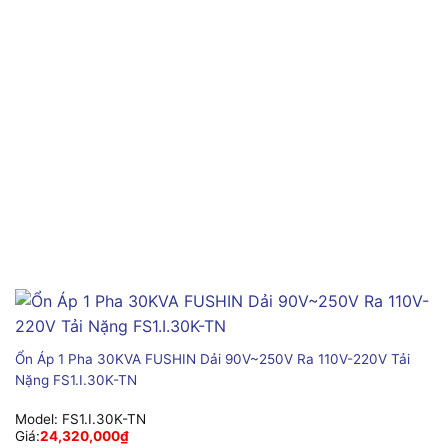
Ổn Áp 1 Pha 30KVA FUSHIN Dải 90V~250V Ra 110V-220V Tải
Nặng FS1.I.30K-TN
Model:
FS1.I.30K-TN
Giá:
24,320,000
₫