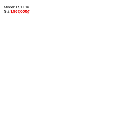
Model:
FS1.I-1K
Giá:
1,567,000
₫