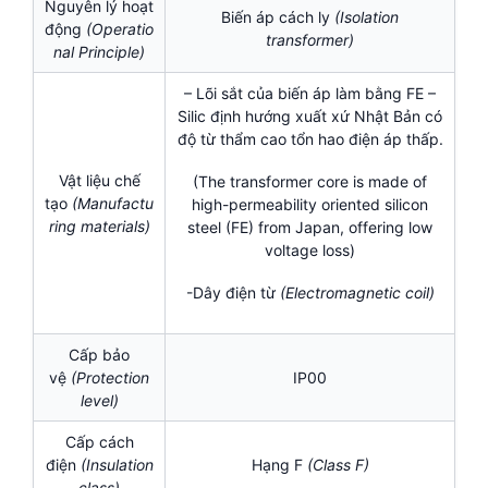
Nguyên lý hoạt
Biến áp cách ly
(Isolation
động
(Operatio
transformer)
nal Principle)
– Lõi sắt của biến áp làm bằng FE –
Silic định hướng xuất xứ Nhật Bản có
độ từ thẩm cao tổn hao điện áp thấp.
Vật liệu chế
(The transformer core is made of
tạo
(Manufactu
high-permeability oriented silicon
ring materials)
steel (FE) from Japan, offering low
voltage loss)
-Dây điện từ
(Electromagnetic coil)
Cấp bảo
vệ
(Protection
IP00
level)
Cấp cách
điện
(
Insulation
Hạng F
(Class F)
class)