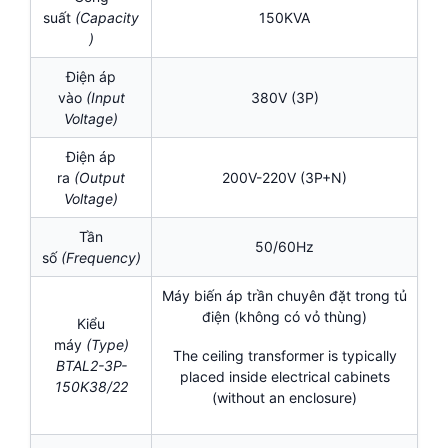
suất
(Capacity
150KVA
)
Điện áp
vào
(Input
380V (3P)
Voltage)
Điện áp
ra
(Output
200V-220V (3P+N)
Voltage)
Tần
50/60Hz
số
(Frequency)
Máy biến áp trần chuyên đặt trong tủ
điện (không có vỏ thùng)
Kiểu
máy
(Type)
The ceiling transformer is typically
BTAL2-3P-
placed inside electrical cabinets
150K38/22
(without an enclosure)