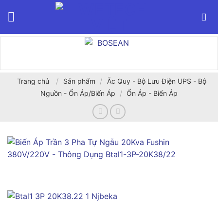
Bỏ
qua
nội
dung
/
/
Trang chủ
Sản phẩm
Ắc Quy - Bộ Lưu Điện UPS - Bộ
/
Nguồn - Ổn Áp/Biến Áp
Ổn Áp - Biến Áp