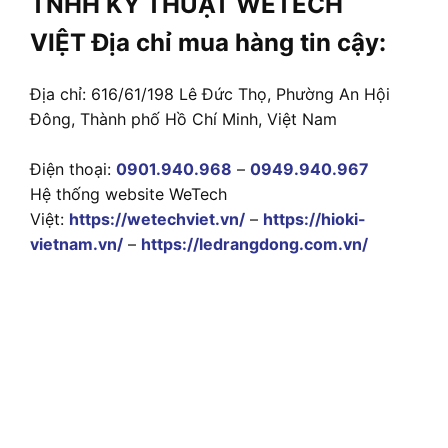
TNHH KỸ THUẬT WETECH
VIỆT Địa chỉ mua hàng tin cậy:
Địa chỉ: 616/61/198 Lê Đức Thọ, Phường An Hội
Đông, Thành phố Hồ Chí Minh, Việt Nam
Điện thoại:
0901.940.968
–
0949.940.967
Hệ thống website WeTech
Việt:
https://wetechviet.vn/
–
https://hioki-
vietnam.vn/
–
https://ledrangdong.com.vn/