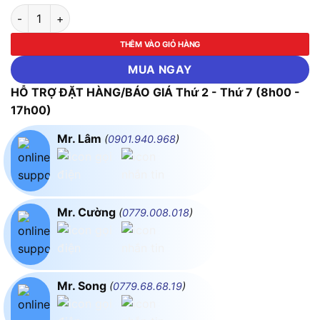
Biến Áp Trần 3 Pha Tự Ngẫu 20KVA FUSHIN 380V/220V - Th
THÊM VÀO GIỎ HÀNG
MUA NGAY
HỖ TRỢ ĐẶT HÀNG/BÁO GIÁ Thứ 2 - Thứ 7 (8h00 -
17h00)
Mr. Lâm
(
0901.940.968
)
Mr. Cường
(
0779.008.018
)
Mr. Song
(
0779.68.68.19
)