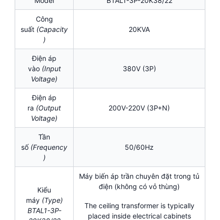
Model
BTAL1-3P-20K38/22
Công
suất
(Capacity
20KVA
)
Điện áp
vào
(Input
380V (3P)
Voltage)
Điện áp
ra
(Output
200V-220V (3P+N)
Voltage)
Tần
số
(Frequency
50/60Hz
)
Máy biến áp trần chuyên đặt trong tủ
điện (không có vỏ thùng)
Kiểu
máy
(Type)
The ceiling transformer is typically
BTAL1-3P-
placed inside electrical cabinets