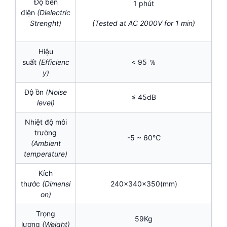
Độ bền
1 phút
điện
(Dielectric
Strenght)
(Tested at AC 2000V for 1 min)
Hiệu
suất
(Efficienc
< 95 ％
y)
Độ ồn
(Noise
≤ 45dB
level)
Nhiệt độ môi
trường
-5 ~ 60℃
(Ambient
temperature)
Kích
thước
(Dimensi
240x340x350(mm)
on)
Trọng
59Kg
lượng
(Weight)