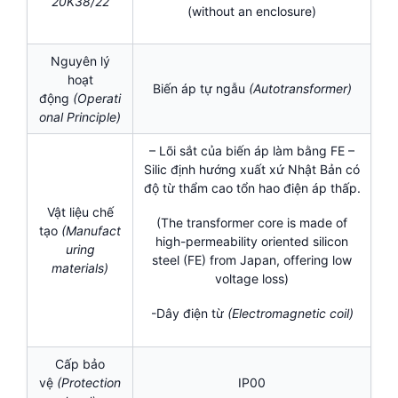
20K38/22
(without an enclosure)
Nguyên lý
hoạt
Biến áp tự ngẫu
(Autotransformer)
động
(Operati
onal Principle)
– Lõi sắt của biến áp làm bằng FE –
Silic định hướng xuất xứ Nhật Bản có
độ từ thẩm cao tổn hao điện áp thấp.
Vật liệu chế
(The transformer core is made of
tạo
(Manufact
high-permeability oriented silicon
uring
steel (FE) from Japan, offering low
materials)
voltage loss)
-Dây điện từ
(Electromagnetic coil)
Cấp bảo
vệ
(Protection
IP00