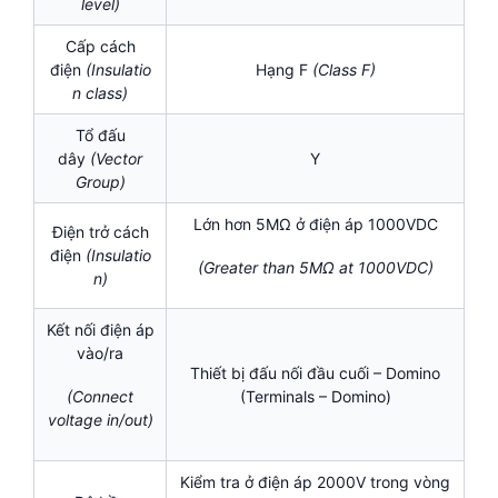
level)
Cấp cách
điện
(
Insulatio
Hạng F
(Class F)
n class)
Tổ đấu
dây
(Vector
Y
Group)
Lớn hơn 5MΩ ở điện áp 1000VDC
Điện trở cách
điện
(Insulatio
(Greater than 5MΩ at 1000VDC)
n)
Kết nối điện áp
vào/ra
Thiết bị đấu nối đầu cuối – Domino
(Terminals – Domino)
(Connect
voltage in/out)
Kiểm tra ở điện áp 2000V trong vòng