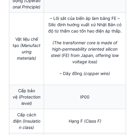
động
(Operati
onal Principle)
– Lõi sắt của biến áp làm bằng FE –
Silic định hướng xuất xứ Nhật Bản có
độ từ thẩm cao tổn hao điện áp thấp.
Vật liệu chế
(The transformer core is made of
tạo
(Manufact
high-permeability oriented silicon
uring
steel (FE) from Japan, offering low
materials)
voltage loss)
– Dây đồng
(
copper wire)
Cấp bảo
vệ
(Protection
IP00
level)
Cấp cách
điện
(
Insulatio
Hạng F
(Class F)
n class)