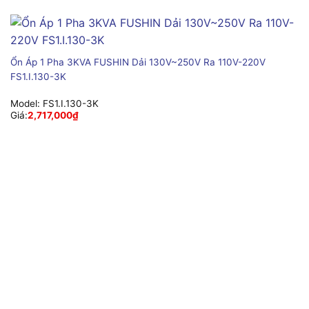
Ổn Áp 1 Pha 3KVA FUSHIN Dải 130V~250V Ra 110V-220V
FS1.I.130-3K
Model:
FS1.I.130-3K
Giá:
2,717,000
₫