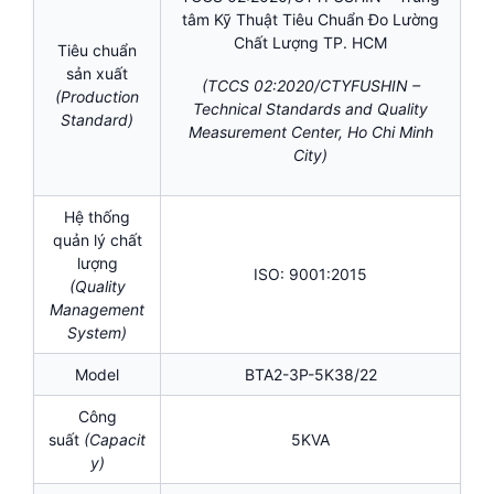
tâm Kỹ Thuật Tiêu Chuẩn Đo Lường
Chất Lượng TP. HCM
Tiêu chuẩn
sản xuất
(TCCS 02:2020/CTYFUSHIN –
(Production
Technical Standards and Quality
Standard)
Measurement Center, Ho Chi Minh
City)
Hệ thống
quản lý chất
lượng
ISO: 9001:2015
(Quality
Management
System)
Model
BTA2-3P-5K38/22
Công
suất
(Capacit
5KVA
y)