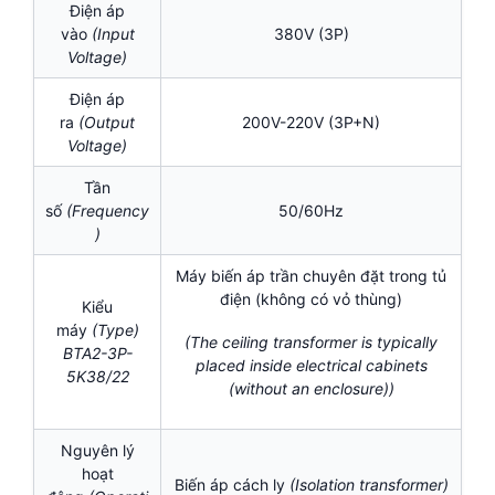
Điện áp
vào
(Input
380V (3P)
Voltage)
Điện áp
ra
(Output
200V-220V (3P+N)
Voltage)
Tần
số
(Frequency
50/60Hz
)
Máy biến áp trần chuyên đặt trong tủ
điện (không có vỏ thùng)
Kiểu
máy
(Type)
(The ceiling transformer is typically
BTA2-3P-
placed inside electrical cabinets
5K38/22
(without an enclosure))
Nguyên lý
hoạt
Biến áp cách ly
(Isolation transformer)