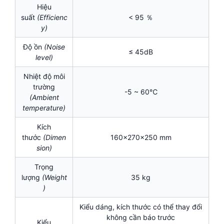
Hiệu
suất
(Efficienc
< 95 ％
y)
Độ ồn
(Noise
≤ 45dB
level)
Nhiệt độ môi
trường
-5 ~ 60℃
(Ambient
temperature)
Kích
thước
(Dimen
160x270x250 mm
sion)
Trọng
lượng
(Weight
35 kg
)
Kiểu dáng, kích thước có thể thay đổi
không cần báo trước
Kiểu