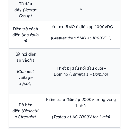
Tổ đấu
dây
(Vector
Y
Group)
Lớn hơn 5MΩ ở điện áp 1000VDC
Điện trở cách
điện
(Insulatio
(Greater than 5MΩ at 1000VDC)
n)
Kết nối điện
áp vào/ra
Thiết bị đấu nối đầu cuối –
(Connect
Domino
(Terminals – Domino)
voltage
in/out)
Kiểm tra ở điện áp 2000V trong vòng
Độ bền
1 phút
điện
(Dielectri
c Strenght)
(Tested at AC 2000V for 1 min)