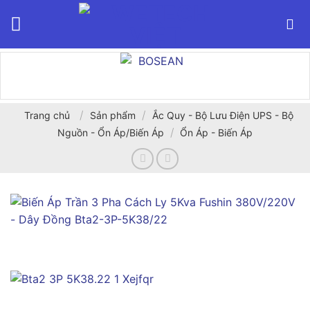
Bỏ
qua
nội
dung
/
/
Trang chủ
Sản phẩm
Ắc Quy - Bộ Lưu Điện UPS - Bộ
/
Nguồn - Ổn Áp/Biến Áp
Ổn Áp - Biến Áp