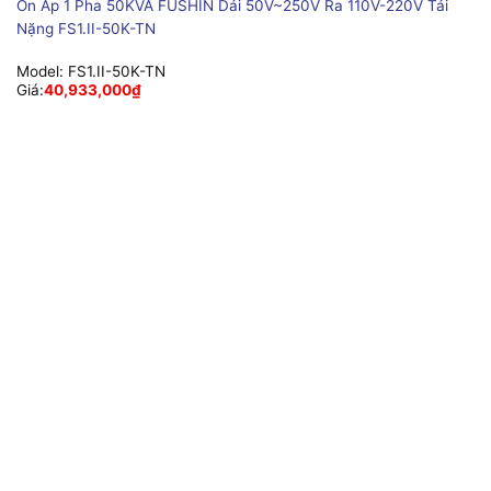
Ổn Áp 1 Pha 50KVA FUSHIN Dải 50V~250V Ra 110V-220V Tải
Nặng FS1.II-50K-TN
Model:
FS1.II-50K-TN
Giá:
40,933,000
₫