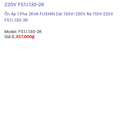
Ổn Áp 1 Pha 2KVA FUSHIN Dải 130V~250V Ra 110V-220V
FS1.I.130-2K
Model:
FS1.I.130-2K
Giá:
2,327,000
₫