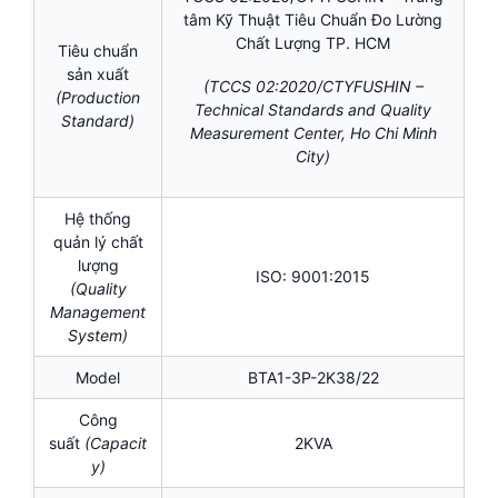
tâm Kỹ Thuật Tiêu Chuẩn Đo Lường
Chất Lượng TP. HCM
Tiêu chuẩn
sản xuất
(TCCS 02:2020/CTYFUSHIN –
(Production
Technical Standards and Quality
Standard)
Measurement Center, Ho Chi Minh
City)
Hệ thống
quản lý chất
lượng
ISO: 9001:2015
(Quality
Management
System)
Model
BTA1-3P-2K38/22
Công
suất
(Capacit
2KVA
y)