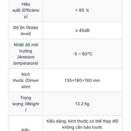
Hiệu
suất
(Efficienc
< 95 ％
y)
Độ ồn
(Noise
≤ 45dB
level)
Nhiệt độ môi
trường
-5 ~ 60℃
(Ambient
temperature)
Kích
thước
(Dimen
135x180x160 mm
sion)
Trọng
lượng
(Weight
13.2 Kg
)
Kiểu dáng, kích thước có thể thay đổi
không cần báo trước
Kiểu