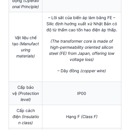
động
(Operati
onal Principle)
– Lõi sắt của biến áp làm bằng FE –
Silic định hướng xuất xứ Nhật Bản có
độ từ thẩm cao tổn hao điện áp thấp.
Vật liệu chế
(The transformer core is made of
tạo
(Manufact
high-permeability oriented silicon
uring
steel (FE) from Japan, offering low
materials)
voltage loss)
– Dây đồng
(
copper wire)
Cấp bảo
vệ
(Protection
IP00
level)
Cấp cách
điện
(
Insulatio
Hạng F
(Class F)
n class)