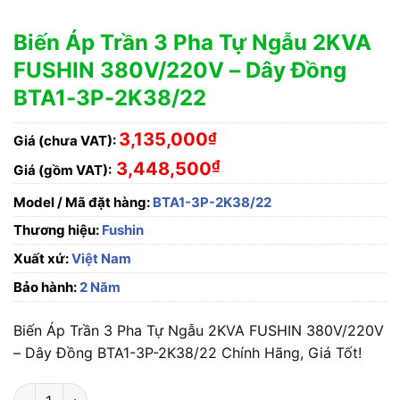
Biến Áp Trần 3 Pha Tự Ngẫu 2KVA
FUSHIN 380V/220V – Dây Đồng
BTA1-3P-2K38/22
3,135,000
₫
Giá (chưa VAT):
₫
3,448,500
Giá (gồm VAT):
Model / Mã đặt hàng:
BTA1-3P-2K38/22
Thương hiệu:
Fushin
Xuất xứ:
Việt Nam
Bảo hành:
2 Năm
Biến Áp Trần 3 Pha Tự Ngẫu 2KVA FUSHIN 380V/220V
– Dây Đồng BTA1-3P-2K38/22 Chính Hãng, Giá Tốt!
Biến Áp Trần 3 Pha Tự Ngẫu 2KVA FUSHIN 380V/220V - Dây 