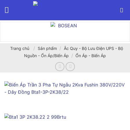
Bỏ
qua
nội
dung
/
/
Trang chủ
Sản phẩm
Ắc Quy - Bộ Lưu Điện UPS - Bộ
/
Nguồn - Ổn Áp/Biến Áp
Ổn Áp - Biến Áp