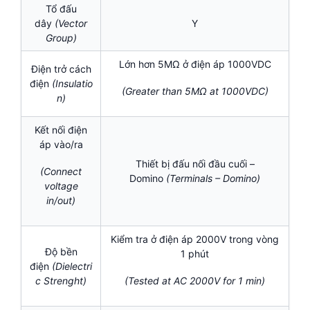
Tổ đấu
dây
(Vector
Y
Group)
Lớn hơn 5MΩ ở điện áp 1000VDC
Điện trở cách
điện
(Insulatio
(Greater than 5MΩ at 1000VDC)
n)
Kết nối điện
áp vào/ra
Thiết bị đấu nối đầu cuối –
(Connect
Domino
(Terminals – Domino)
voltage
in/out)
Kiểm tra ở điện áp 2000V trong vòng
Độ bền
1 phút
điện
(Dielectri
c Strenght)
(Tested at AC 2000V for 1 min)