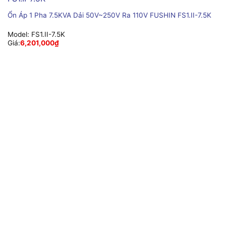
Ổn Áp 1 Pha 7.5KVA Dải 50V~250V Ra 110V FUSHIN FS1.II-7.5K
Model:
FS1.II-7.5K
Giá:
6,201,000
₫