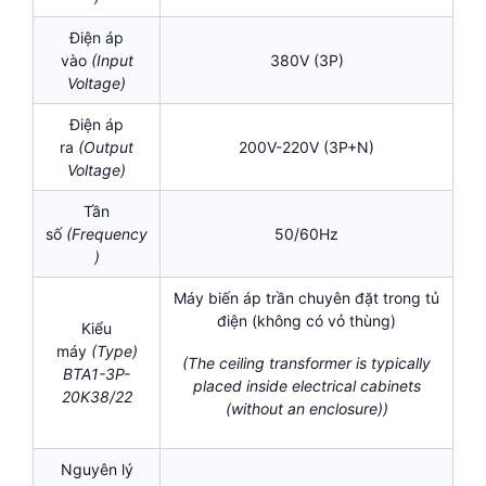
Điện áp
vào
(Input
380V (3P)
Voltage)
Điện áp
ra
(Output
200V-220V (3P+N)
Voltage)
Tần
số
(Frequency
50/60Hz
)
Máy biến áp trần chuyên đặt trong tủ
điện (không có vỏ thùng)
Kiểu
máy
(Type)
(The ceiling transformer is typically
BTA1-3P-
placed inside electrical cabinets
20K38/22
(without an enclosure))
Nguyên lý