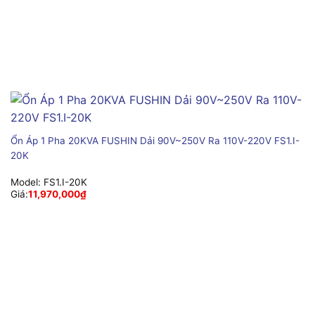
Ổn Áp 1 Pha 20KVA FUSHIN Dải 90V~250V Ra 110V-220V FS1.I-
20K
Model:
FS1.I-20K
Giá:
11,970,000
₫