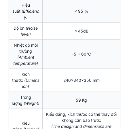
Hiệu
suất
(Efficienc
< 95 ％
y)
Độ ồn
(Noise
≤ 45dB
level)
Nhiệt độ môi
trường
-5 ~ 60℃
(Ambient
temperature)
Kích
thước
(Dimens
240x340x350 mm
ion)
Trọng
59 Kg
lượng
(Weight)
Kiểu dáng, kích thước có thể thay đổi
không cần báo trước
Kiểu
(The design and dimensions are