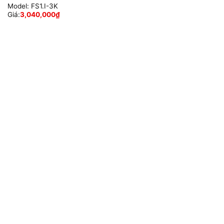
Model:
FS1.I-3K
Giá:
3,040,000
₫