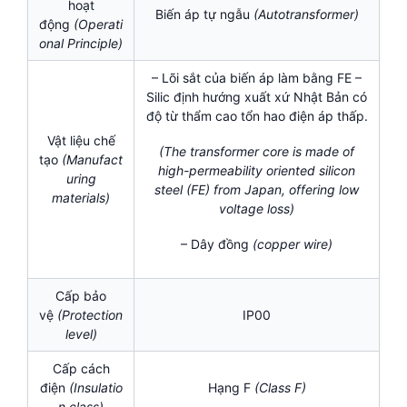
hoạt
Biến áp tự ngẫu
(Autotransformer)
động
(Operati
onal Principle)
– Lõi sắt của biến áp làm bằng FE –
Silic định hướng xuất xứ Nhật Bản có
độ từ thẩm cao tổn hao điện áp thấp.
Vật liệu chế
(The transformer core is made of
tạo
(Manufact
high-permeability oriented silicon
uring
steel (FE) from Japan, offering low
materials)
voltage loss)
– Dây đồng
(
copper wire)
Cấp bảo
vệ
(Protection
IP00
level)
Cấp cách
điện
(
Insulatio
Hạng F
(Class F)
n class)