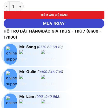
Biến Áp Trần 3 Pha Tự Ngẫu 20KVA FUSHIN 380V/220V - Dây
THÊM VÀO GIỎ HÀNG
MUA NGAY
HỖ TRỢ ĐẶT HÀNG/BÁO GIÁ Thứ 2 - Thứ 7 (8h00 -
17h00)
Mr. Song
(
0779.68.68.19
)
Mr. Quân
(
0909.346.736
)
Mr. Lâm
(
0901.940.968
)