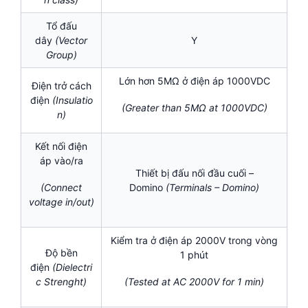
Tổ đấu
dây
(Vector
Y
Group)
Lớn hơn 5MΩ ở điện áp 1000VDC
Điện trở cách
điện
(Insulatio
(Greater than 5MΩ at 1000VDC)
n)
Kết nối điện
áp vào/ra
Thiết bị đấu nối đầu cuối –
Domino
(Terminals – Domino)
(Connect
voltage in/out)
Kiểm tra ở điện áp 2000V trong vòng
Độ bền
1 phút
điện
(Dielectri
c Strenght)
(Tested at AC 2000V for 1 min)