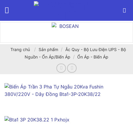
Bỏ
qua
nội
dung
/
/
Trang chủ
Sản phẩm
Ắc Quy - Bộ Lưu Điện UPS - Bộ
/
Nguồn - Ổn Áp/Biến Áp
Ổn Áp - Biến Áp