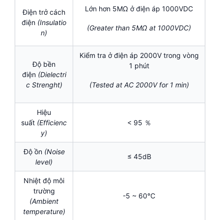
Lớn hơn 5MΩ ở điện áp 1000VDC
Điện trở cách
điện
(Insulatio
(Greater than 5MΩ at 1000VDC)
n)
Kiểm tra ở điện áp 2000V trong vòng
Độ bền
1 phút
điện
(Dielectri
c Strenght)
(Tested at AC 2000V for 1 min)
Hiệu
suất
(Efficienc
< 95 ％
y)
Độ ồn
(Noise
≤ 45dB
level)
Nhiệt độ môi
trường
-5 ~ 60℃
(Ambient
temperature)