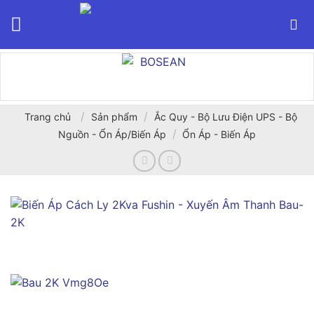
Bỏ
qua
nội
dung
/
/
Trang chủ
Sản phẩm
Ắc Quy - Bộ Lưu Điện UPS - Bộ
/
Nguồn - Ổn Áp/Biến Áp
Ổn Áp - Biến Áp