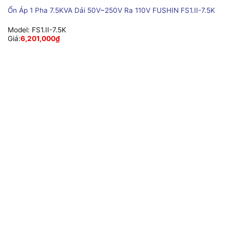
Ổn Áp 1 Pha 7.5KVA Dải 50V~250V Ra 110V FUSHIN FS1.II-7.5K
Model:
FS1.II-7.5K
Giá:
6,201,000
₫