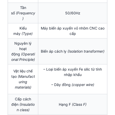
Tần
số
(Frequency
50/60Hz
)
Kiểu
Máy biến áp xuyến vỏ nhôm CNC cao
máy
(Type)
cấp
Nguyên lý
hoạt
Biến áp cách ly
(Isolation transformer)
động
(Operati
onal Principle)
– Loại biến áp xuyến Fe silic từ tính
Vật liệu chế
nhập khẩu
tạo
(Manufact
uring
– Dây đồng
(
copper wire)
materials)
Cấp cách
điện
(
Insulatio
Hạng F
(Class F)
n class)