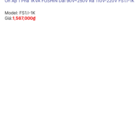
Ổn Áp 1 Pha 1KVA FUSHIN Dải 90V~250V Ra 110V-220V FS1.I-1K
Model:
FS1.I-1K
Giá:
1,567,000
₫