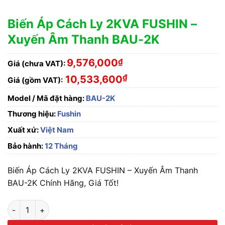
Biến Áp Cách Ly 2KVA FUSHIN –
Xuyến Âm Thanh BAU-2K
9,576,000
₫
Giá (chưa VAT):
₫
10,533,600
Giá (gồm VAT):
Model / Mã đặt hàng:
BAU-2K
Thương hiệu:
Fushin
Xuất xứ:
Việt Nam
Bảo hành:
12 Tháng
Biến Áp Cách Ly 2KVA FUSHIN – Xuyến Âm Thanh
BAU-2K Chính Hãng, Giá Tốt!
Biến Áp Cách Ly 2KVA FUSHIN - Xuyến Âm Thanh BAU-2K số 