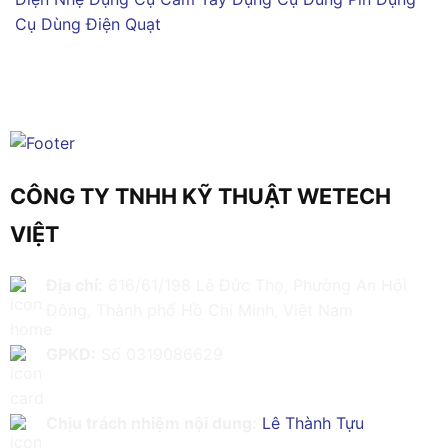
Cụ Dùng Điện
Quạt
CÔNG TY TNHH KỸ THUẬT WETECH
VIỆT
Địa chỉ:
616/61/198 Lê Đức Thọ, Phường An Hội
Đông, Thành phố Hồ Chí Minh, Việt Nam
GPKD:
Số 0319086629
Chịu trách nhiệm nội dung:
Lê Thành Tựu