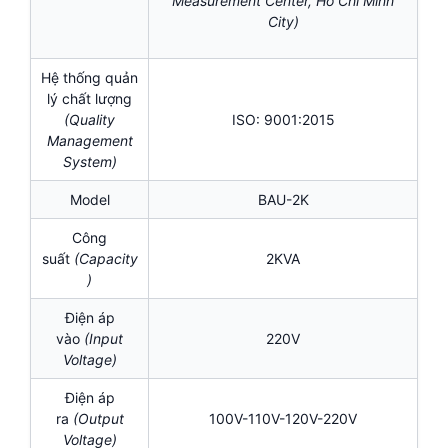
Measurement Center, Ho Chi Minh
City)
Hệ thống quản
lý chất lượng
(Quality
ISO: 9001:2015
Management
System)
Model
BAU-2K
Công
suất
(Capacity
2KVA
)
Điện áp
vào
(Input
220V
Voltage)
Điện áp
ra
(Output
100V-110V-120V-220V
Voltage)