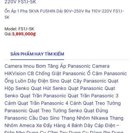
Ổn Áp 1 Pha 5KVA FUSHIN Dải 90V~250V Ra 110V-220V FS1.I-
5K
Model:
FS1.I-5K
Giá:
3,895,000
₫
SẢN PHẨM HAY TÌM KIẾM
Camera Imou
Bơm Tăng Áp Panasonic
Camera
HiKVision
CB Chống Giật Panasonic
Ổ Cắm Panasonic
Ống Luồn Dây Điện Sino
Quạt Cây Panasonic
Quạt
Hộp Senko
Quạt Hút Senko
Quạt Panasonic
Quạt
Senko
Quạt Trần Panasonic
Quạt Trần Panasonic 3
Cánh
Quạt Trần Panasonic 4 Cánh
Quạt Treo Tường
Panasonic
Quạt Treo Tường Senko
Quạt Đứng
Panasonic
Cầu Dao Sino
Thang Nhôm Nikawa
Thang
Nhôm Ameca
Xe Đẩy Hàng 4 Bánh
Dây Cáp Điện –
Điện Nhẹ
Dụng Cụ Cầm Tay
Dụng Cụ Dùng Pin
Dụng