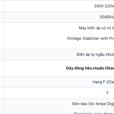
200V-220V
50/60H
Máy biến áp có vỏ 
(Voltage Stabilizer with P
Biến áp tự ngẫu
(
Aut
Dây đồng tiêu chuẩn
(S
ta
Hạng F
(
Cla
Y
Đèn báo Vol-Ampe Digit