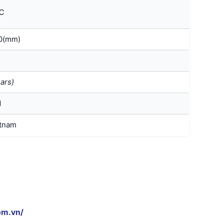
℃
0(mm)
ars)
N
etnam
om.vn/