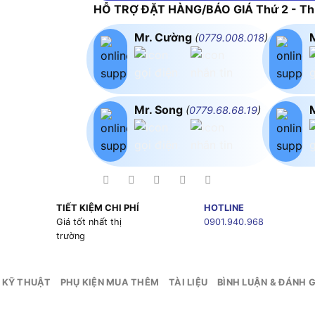
HỖ TRỢ ĐẶT HÀNG/BÁO GIÁ Thứ 2 - Thứ
Mr. Cường
(
0779.008.018
)
Mr. Song
(
0779.68.68.19
)
TIẾT KIỆM CHI PHÍ
HOTLINE
g
Giá tốt nhất thị
0901.940.968
trường
 KỸ THUẬT
PHỤ KIỆN MUA THÊM
TÀI LIỆU
BÌNH LUẬN & ĐÁNH G