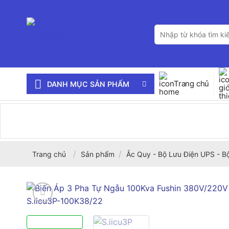
Bỏ
qua
Tìm
nội
kiếm:
dung
Trang chủ
DANH MỤC SẢN PHẨM
/
/
Trang chủ
Sản phẩm
Ắc Quy - Bộ Lưu Điện UPS - B