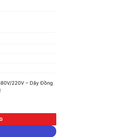
380V/220V – Dây Đồng
!
/220V - Dây Đồng S.IICU3P-100K38/22 số lượng
NG