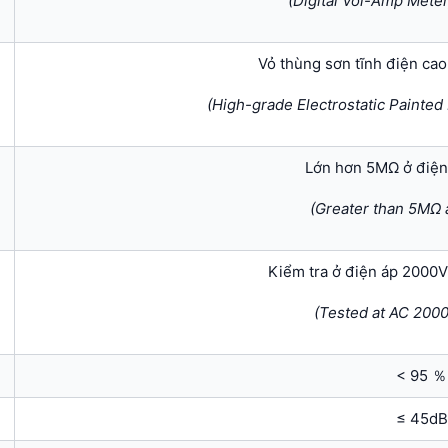
(Digital Vol-Amp Meter
Vỏ thùng sơn tĩnh điện ca
(High-grade Electrostatic Painted
Lớn hơn 5MΩ ở điệ
(Greater than 5MΩ
Kiểm tra ở điện áp 2000V
(Tested at AC 2000
< 95 ％
≤ 45dB