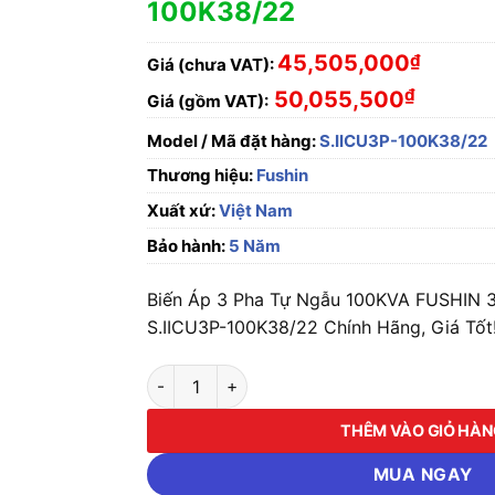
100K38/22
45,505,000
₫
Giá (chưa VAT):
₫
50,055,500
Giá (gồm VAT):
Model / Mã đặt hàng:
S.IICU3P-100K38/22
Thương hiệu:
Fushin
Xuất xứ:
Việt Nam
Bảo hành:
5 Năm
Biến Áp 3 Pha Tự Ngẫu 100KVA FUSHIN 
S.IICU3P-100K38/22 Chính Hãng, Giá Tốt
Biến Áp 3 Pha Tự Ngẫu 100KVA FUSHIN 380V
THÊM VÀO GIỎ HÀ
MUA NGAY