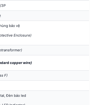
/3P
z
thùng bảo vệ
rotective Enclosure)
otransformer)
ndard c
opper wire)
ss F)
al, Đèn báo led