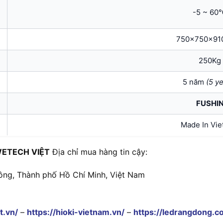
-5 ~ 60
750x750x91
250Kg
5 năm
(5
ye
FUSHI
Made In Vi
ETECH VIỆT
Địa chỉ mua hàng tin cậy:
ông, Thành phố Hồ Chí Minh, Việt Nam
t.vn/
–
https://hioki-vietnam.vn/
–
https://ledrangdong.c