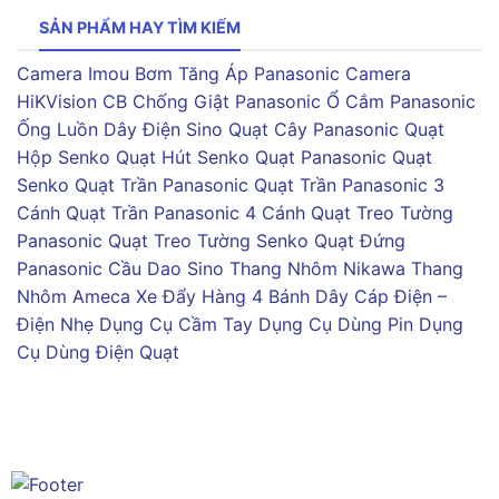
SẢN PHẨM HAY TÌM KIẾM
Camera Imou
Bơm Tăng Áp Panasonic
Camera
HiKVision
CB Chống Giật Panasonic
Ổ Cắm Panasonic
Ống Luồn Dây Điện Sino
Quạt Cây Panasonic
Quạt
Hộp Senko
Quạt Hút Senko
Quạt Panasonic
Quạt
Senko
Quạt Trần Panasonic
Quạt Trần Panasonic 3
Cánh
Quạt Trần Panasonic 4 Cánh
Quạt Treo Tường
Panasonic
Quạt Treo Tường Senko
Quạt Đứng
Panasonic
Cầu Dao Sino
Thang Nhôm Nikawa
Thang
Nhôm Ameca
Xe Đẩy Hàng 4 Bánh
Dây Cáp Điện –
Điện Nhẹ
Dụng Cụ Cầm Tay
Dụng Cụ Dùng Pin
Dụng
Cụ Dùng Điện
Quạt