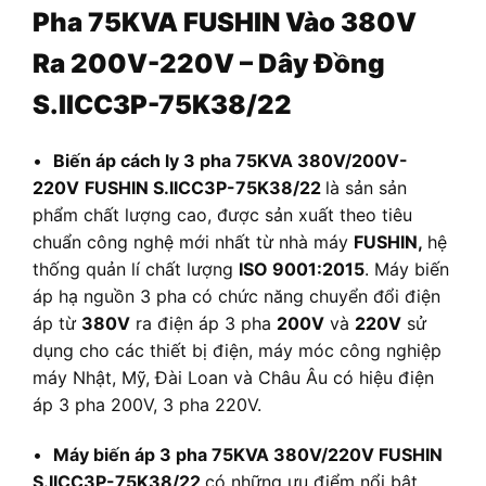
Pha 75KVA FUSHIN Vào 380V
Ra 200V-220V – Dây Đồng
S.IICC3P-75K38/22
•
Biến áp cách ly 3 pha 75KVA 380V/200V-
220V
FUSHIN S.IICC3P-75K38/22
là sản sản
phẩm chất lượng cao, được sản xuất theo tiêu
chuẩn công nghệ mới nhất từ nhà máy
FUSHIN,
hệ
thống quản lí chất lượng
ISO 9001:2015
. Máy biến
áp hạ nguồn 3 pha có chức năng chuyển đổi điện
áp từ
380V
ra điện áp 3 pha
200V
và
220V
sử
dụng cho các thiết bị điện, máy móc công nghiệp
máy Nhật, Mỹ, Đài Loan và Châu Âu có hiệu điện
áp 3 pha 200V, 3 pha 220V.
•
Máy biến áp 3 pha 75KVA 380V/220V FUSHIN
S.IICC3P-75K38/22
có những ưu điểm nổi bật