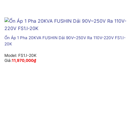
Ổn Áp 1 Pha 20KVA FUSHIN Dải 90V~250V Ra 110V-220V FS1.I-
20K
Model:
FS1.I-20K
Giá:
11,970,000
₫