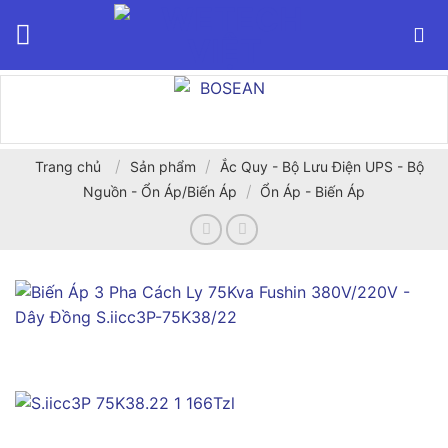
Bỏ
qua
nội
dung
/
/
Trang chủ
Sản phẩm
Ắc Quy - Bộ Lưu Điện UPS - Bộ
/
Nguồn - Ổn Áp/Biến Áp
Ổn Áp - Biến Áp