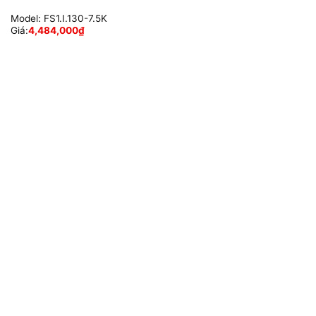
Model:
FS1.I.130-7.5K
Giá:
4,484,000
₫