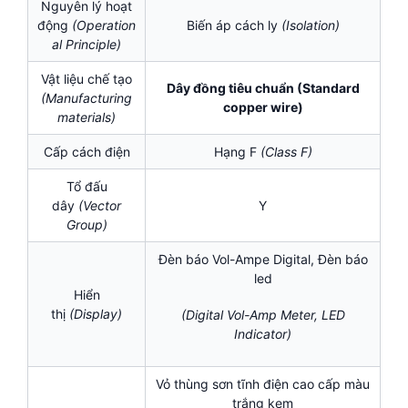
Nguyên lý hoạt
động
(Operation
Biến áp cách ly
(Isolation
)
al Principle)
Vật liệu chế tạo
Dây đồng tiêu chuẩn (Standard
(Manufacturing
copper wire)
materials)
Cấp cách điện
Hạng F
(
Class F)
Tổ đấu
dây
(Vector
Y
Group)
Đèn báo Vol-Ampe Digital, Đèn báo
led
Hiển
thị
(Display)
(Digital Vol-Amp Meter, LED
Indicator)
Vỏ thùng sơn tĩnh điện cao cấp màu
trắng kem