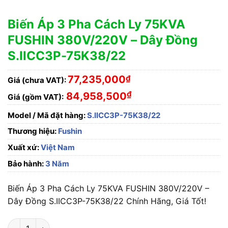
Biến Áp 3 Pha Cách Ly 75KVA
FUSHIN 380V/220V – Dây Đồng
S.IICC3P-75K38/22
77,235,000
₫
Giá (chưa VAT):
₫
84,958,500
Giá (gồm VAT):
Model / Mã đặt hàng:
S.IICC3P-75K38/22
Thương hiệu:
Fushin
Xuất xứ:
Việt Nam
Bảo hành:
3 Năm
Biến Áp 3 Pha Cách Ly 75KVA FUSHIN 380V/220V –
Dây Đồng S.IICC3P-75K38/22 Chính Hãng, Giá Tốt!
Biến Áp 3 Pha Cách Ly 75KVA FUSHIN 380V/220V - Dây Đồng 