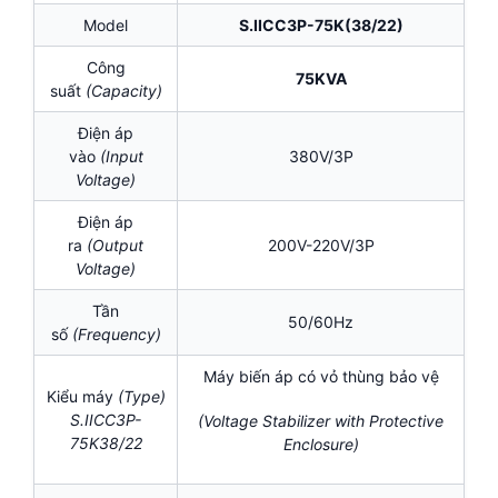
Model
S.IICC3P-75K(38/22)
Công
75KVA
suất
(Capacity)
Điện áp
vào
(Input
380V/3P
Voltage)
Điện áp
ra
(Output
200V-220V/3P
Voltage)
Tần
50/60Hz
số
(Frequency)
Máy biến áp có vỏ thùng bảo vệ
Kiểu máy
(Type)
S.IICC3P-
(Voltage Stabilizer with Protective
75K38/22
Enclosure)