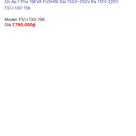
Ổn Áp 1 Pha 15KVA FUSHIN Dải 130V~250V Ra 110V-220V
FS1.I.130-15K
Model:
FS1.I.130-15K
Giá:
7,790,000
₫