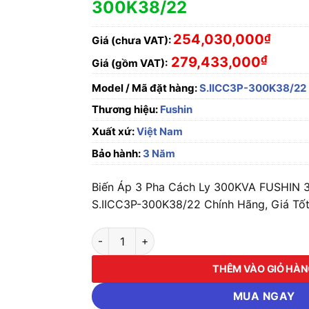
300K38/22
254,030,000
₫
Giá (chưa VAT):
₫
279,433,000
Giá (gồm VAT):
Model / Mã đặt hàng:
S.IICC3P-300K38/22
Thương hiệu:
Fushin
Xuất xứ:
Việt Nam
Bảo hành:
3 Năm
Biến Áp 3 Pha Cách Ly 300KVA FUSHIN 
S.IICC3P-300K38/22 Chính Hãng, Giá Tốt
Biến Áp 3 Pha Cách Ly 300KVA FUSHIN 380V
THÊM VÀO GIỎ HÀ
MUA NGAY