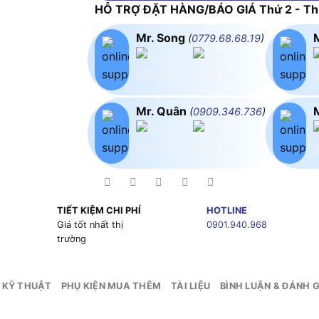
HỖ TRỢ ĐẶT HÀNG/BÁO GIÁ Thứ 2 - Thứ
Mr. Song
(
0779.68.68.19
)
Mr. Quân
(
0909.346.736
)
TIẾT KIỆM CHI PHÍ
HOTLINE
g
Giá tốt nhất thị
0901.940.968
trường
 KỸ THUẬT
PHỤ KIỆN MUA THÊM
TÀI LIỆU
BÌNH LUẬN & ĐÁNH G