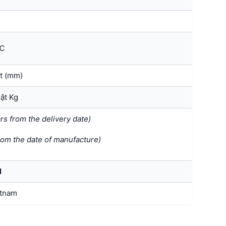
B
0℃
t (mm)
ật Kg
ars
from the delivery date)
rom the date of manufacture)
N
etnam