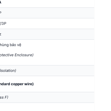
A
P
V/3P
z
thùng bảo vệ
rotective Enclosure)
(Isolation
)
ndard copper wire)
ss F)