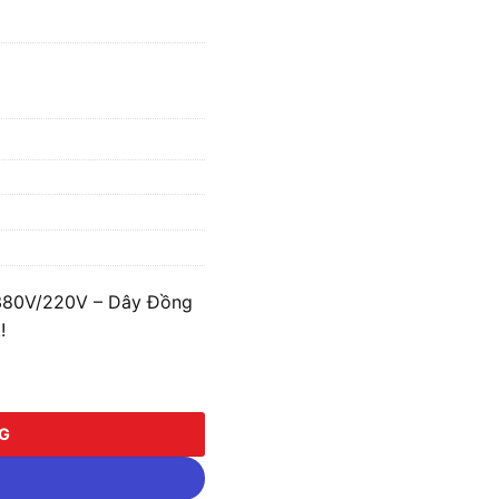
380V/220V – Dây Đồng
!
/220V - Dây Đồng S.IICC3P-300K38/22 số lượng
NG