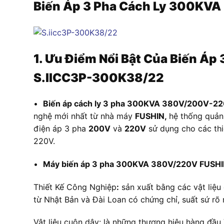
Biến Áp 3 Pha Cách Ly 300KV
1. Ưu Điểm Nổi Bật Của Biến Áp
S.IICC3P-300K38/22
•
Biến áp cách ly 3 pha 300KVA 380V/200V-2
nghệ mới nhất từ nhà máy
FUSHIN,
hệ thống quản
điện áp 3 pha
200V
và
220V
sử dụng cho các thi
220V.
•
Máy biến áp 3 pha 300KVA 380V/220V FUSH
Thiết Kế Công Nghiệp
:
sản xuất bằng các vật liệu 
từ Nhật Bản và Đài Loan có chứng chỉ, suất sứ rõ 
Vật liệu cuộn dây: là những thương hiệu hàng đầu