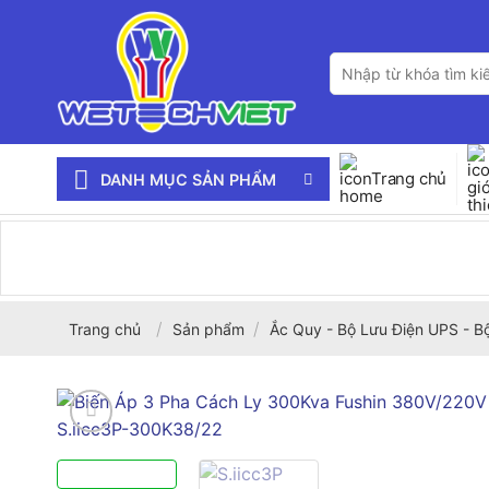
Bỏ
qua
Tìm
nội
kiếm:
dung
Trang chủ
DANH MỤC SẢN PHẨM
/
/
Trang chủ
Sản phẩm
Ắc Quy - Bộ Lưu Điện UPS - B