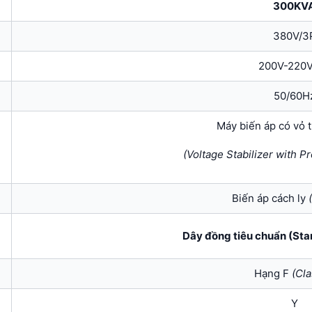
300KV
380V/3
200V-220
50/60H
Máy biến áp có vỏ 
(Voltage Stabilizer with P
Biến áp cách ly
Dây đồng tiêu chuẩn (Sta
Hạng F
(
Cla
Y