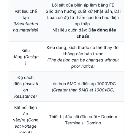
– Lõi sắt của biến áp làm bằng FE –
Vật liệu chế
Silic định hướng xuất xứ Nhật Bản, Đài
tạo
Loan có độ từ thẩm cao tổn hao điện
(Manufacturi
áp thấp.
ng materials)
– Vật liệu cuộn dây:
Dây đồng tiêu
chuẩn
Kiểu dáng, kích thước có thể thay đổi
Kiểu
không cần báo trước
dáng
(Design
(The design can be changed without
)
prior notice)
Độ cách
điện
(Insolati
Lớn hơn 5MΩ ở điện áp 1000VDC
on
(Greater than 5MΩ at 1000VDC)
Resistance)
Kết nối điện
áp
Thiết bị đấu nối đầu cuối – Domino/
vào/ra
(Conn
Terminals -Domino
ect voltage
in/out)