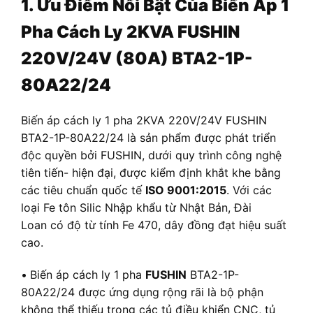
1. Ưu Điểm Nổi Bật Của Biến Áp 1
Pha Cách Ly 2KVA FUSHIN
220V/24V (80A) BTA2-1P-
80A22/24
Biến áp cách ly 1 pha 2KVA 220V/24V FUSHIN
BTA2-1P-80A22/24 là sản phẩm được phát triển
độc quyền bởi FUSHIN, dưới quy trình công nghệ
tiên tiến- hiện đại, được kiểm định khắt khe bằng
các tiêu chuẩn quốc tế
ISO 9001:2015
. Với các
loại Fe tôn Silic Nhập khẩu từ Nhật Bản, Đài
Loan có độ từ tính Fe 470, dây đồng đạt hiệu suất
cao.
•
Biến áp cách ly 1 pha
FUSHIN
BTA2-1P-
80A22/24 được ứng dụng rộng rãi là bộ phận
không thể thiếu trong các tủ điều khiển CNC, tủ