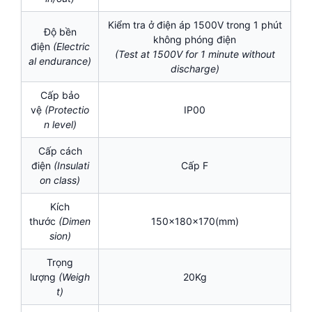
Kiểm tra ở điện áp 1500V trong 1 phút
Độ bền
không phóng điện
điện
(Electric
(Test at 1500V for 1 minute without
al endurance)
discharge)
Cấp bảo
vệ
(Protectio
IP00
n level)
Cấp cách
điện
(I
nsulati
Cấp F
on class)
Kích
thước
(Dimen
150x180x170(mm)
sion)
Trọng
lượng
(Weigh
20Kg
t)