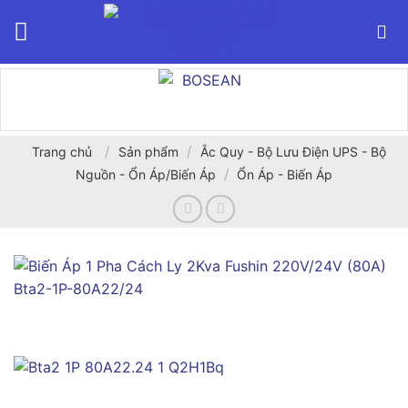
Bỏ
qua
nội
dung
/
/
Trang chủ
Sản phẩm
Ắc Quy - Bộ Lưu Điện UPS - Bộ
/
Nguồn - Ổn Áp/Biến Áp
Ổn Áp - Biến Áp