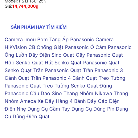
Model:
FS1.I.130-25K
Giá:
14,744,000
₫
SẢN PHẨM HAY TÌM KIẾM
Camera Imou
Bơm Tăng Áp Panasonic
Camera
HiKVision
CB Chống Giật Panasonic
Ổ Cắm Panasonic
Ống Luồn Dây Điện Sino
Quạt Cây Panasonic
Quạt
Hộp Senko
Quạt Hút Senko
Quạt Panasonic
Quạt
Senko
Quạt Trần Panasonic
Quạt Trần Panasonic 3
Cánh
Quạt Trần Panasonic 4 Cánh
Quạt Treo Tường
Panasonic
Quạt Treo Tường Senko
Quạt Đứng
Panasonic
Cầu Dao Sino
Thang Nhôm Nikawa
Thang
Nhôm Ameca
Xe Đẩy Hàng 4 Bánh
Dây Cáp Điện –
Điện Nhẹ
Dụng Cụ Cầm Tay
Dụng Cụ Dùng Pin
Dụng
Cụ Dùng Điện
Quạt