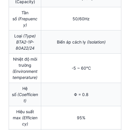
(Capacity)
Tần
số
(Frepuenc
50/60Hz
y)
Loại
(Type)
BTA2-1P-
Biến áp cách ly
(Isolation)
80A22/24
Nhiệt độ môi
trường
-5 ~ 60℃
(Environment
temperature)
Hệ
số
(Coefficien
Φ = 0.8
t)
Hiệu suất
max
(Efficien
95%
cy)