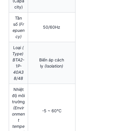
(Capa
city)
Tần
số
(Fr
50/60Hz
epuen
cy)
Loại
(
Type)
BTA2-
Biến áp cách
1P-
ly
(Isolation)
40A3
8/48
Nhiệt
độ môi
trường
(Envir
-5 ~ 60℃
onmen
t
tempe