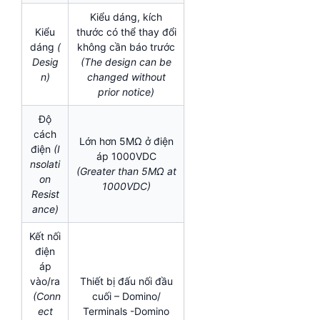
Kiểu dáng, kích
Kiểu
thước có thể thay đổi
dáng
(
không cần báo trước
Desig
(The design can be
n)
changed without
prior notice)
Độ
cách
Lớn hơn 5MΩ ở điện
điện
(I
áp 1000VDC
nsolati
(Greater than 5MΩ at
on
1000VDC)
Resist
ance)
Kết nối
điện
áp
vào/ra
Thiết bị đấu nối đầu
(Conn
cuối – Domino/
ect
Terminals -Domino