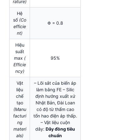
rature)
Hệ
số
(Co
Φ = 0.8
efficie
nt)
Hiệu
suất
max
(
95%
Efficie
ncy)
Vật
– Lõi sắt của biến áp
liệu
làm bằng FE – Silic
chế
định hướng xuất xứ
tạo
Nhật Bản, Đài Loan
(Manu
có độ từ thẩm cao
facturi
tổn hao điện áp thấp.
ng
– Vật liệu cuộn
materi
dây:
Dây đồng tiêu
als)
chuẩn