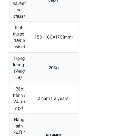
nsulati
on
class)
Kích
thước
150x180x170(mm)
(Dime
nsion)
Trọng
lượng
20Kg
(Weig
ht)
Bảo
hành
(
2 năm ( 2 years)
Warra
nty)
Hãng
sản
xuất
(
FUSHIN