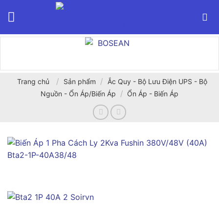
Bỏ
qua
nội
dung
/
/
Trang chủ
Sản phẩm
Ắc Quy - Bộ Lưu Điện UPS - Bộ
/
Nguồn - Ổn Áp/Biến Áp
Ổn Áp - Biến Áp