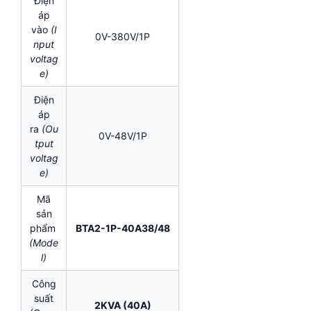
Điện
áp
vào
(I
0V-380V/1P
nput
voltag
e)
Điện
áp
ra
(Ou
0V-48V/1P
tput
voltag
e)
Mã
sản
phẩm
BTA2-1P-40A38/48
(Mode
l)
Công
suất
2KVA (40A)