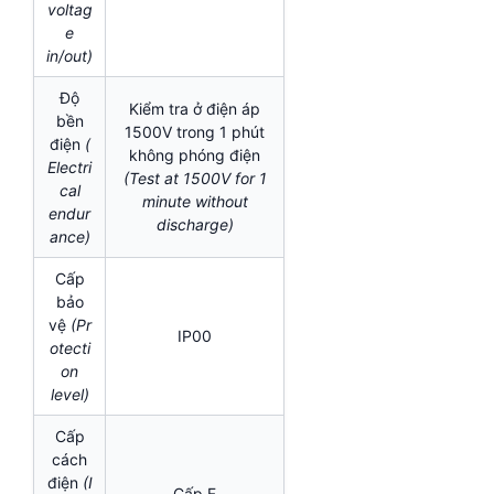
voltag
e
in/out)
Độ
Kiểm tra ở điện áp
bền
1500V trong 1 phút
điện
(
không phóng điện
Electri
(Test at 1500V for 1
cal
minute without
endur
discharge)
ance)
Cấp
bảo
vệ
(Pr
IP00
otecti
on
level)
Cấp
cách
điện
(I
Cấp F