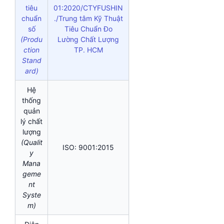
tiêu
01:2020/CTYFUSHIN
chuẩn
./Trung tâm Kỹ Thuật
số
Tiêu Chuẩn Đo
(Produ
Lường Chất Lượng
ction
TP. HCM
Stand
ard)
Hệ
thống
quản
lý chất
lượng
(Qualit
ISO: 9001:2015
y
Mana
geme
nt
Syste
m)