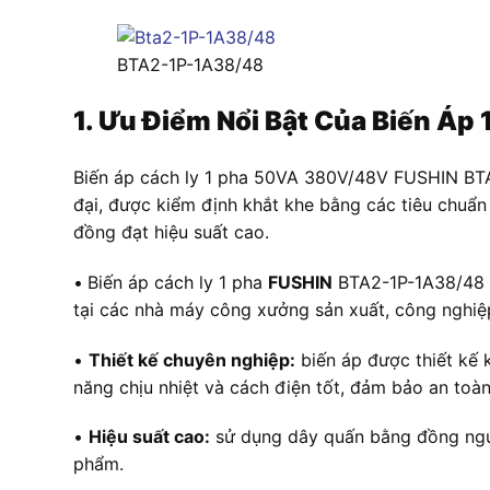
BTA2-1P-1A38/48
1. Ưu Điểm Nổi Bật Của Biến Á
Biến áp cách ly 1 pha 50VA 380V/48V FUSHIN BTA2
đại, được kiểm định khắt khe bằng các tiêu chuẩ
đồng đạt hiệu suất cao.
•
Biến áp cách ly 1 pha
FUSHIN
BTA2-1P-1A38/48 đư
tại các nhà máy công xưởng sản xuất, công nghiệ
•
Thiết kế chuyên nghiệp:
biến áp được thiết kế k
năng chịu nhiệt và cách điện tốt, đảm bảo an toàn
•
Hiệu suất cao:
sử dụng dây quấn bằng đồng nguyê
phẩm.