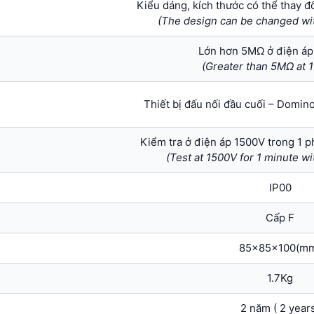
Kiểu dáng, kích thước có thể thay đ
(The design can be changed wit
Lớn hơn 5MΩ ở điện á
(Greater than 5MΩ at
Thiết bị đấu nối đầu cuối – Domin
Kiểm tra ở điện áp 1500V trong 1 
(Test at 1500V for 1 minute w
IP00
Cấp F
85x85x100(m
1.7Kg
2 năm ( 2 year