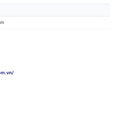
am
om.vn/