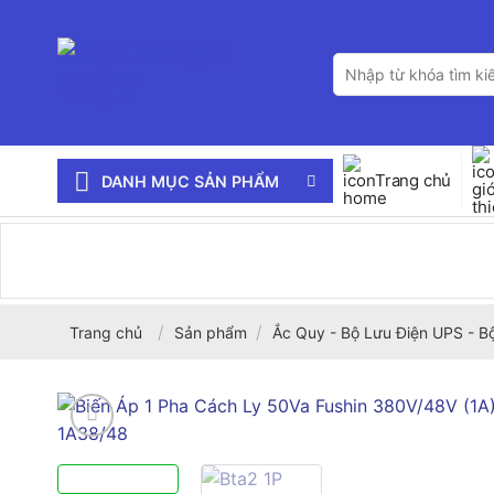
Bỏ
qua
Tìm
nội
kiếm:
dung
Trang chủ
DANH MỤC SẢN PHẨM
/
/
Trang chủ
Sản phẩm
Ắc Quy - Bộ Lưu Điện UPS - B