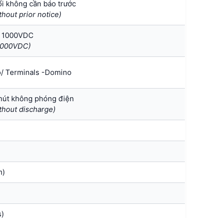
ổi không cần báo trước
hout prior notice)
p 1000VDC
 1000VDC)
o/ Terminals -Domino
phút không phóng điện
ithout discharge)
m)
s)