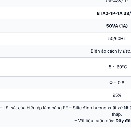
0V-48V/1P
BTA2-1P-1A 38
50VA (1A)
50/60Hz
Biến áp cách ly
(Iso
-5 ~ 60℃
Φ = 0.8
95%
– Lõi sắt của biến áp làm bằng FE – Silic định hướng xuất xứ Nh
thấp.
– Vật liệu cuộn dây:
Dây đồ