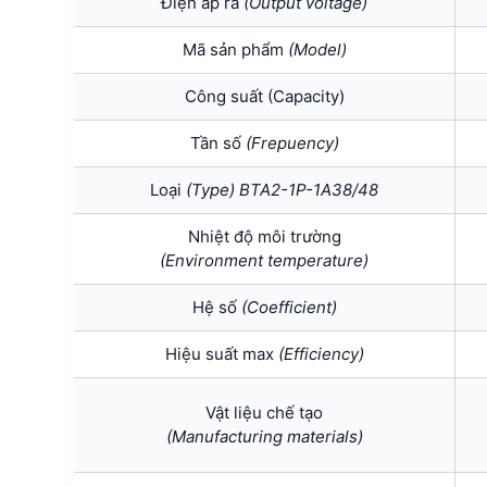
Điện áp ra
(Output voltage)
Mã sản phẩm
(Model)
Công suất (Capacity)
Tần số
(Frepuency)
Loại
(Type) BTA2-1P-1A38/48
Nhiệt độ môi trường
(Environment temperature)
Hệ số
(Coefficient)
Hiệu suất max
(Efficiency)
Vật liệu chế tạo
(Manufacturing materials)