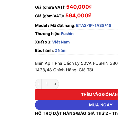
540,000
₫
Giá (chưa VAT):
₫
594,000
Giá (gồm VAT):
Model / Mã đặt hàng:
BTA2-1P-1A38/48
Thương hiệu:
Fushin
Xuất xứ:
Việt Nam
Bảo hành:
2 Năm
Biến Áp 1 Pha Cách Ly 50VA FUSHIN 380
1A38/48 Chính Hãng, Giá Tốt!
Biến Áp 1 Pha Cách Ly 50VA FUSHIN 380V/4
THÊM VÀO GIỎ HÀ
MUA NGAY
HỖ TRỢ ĐẶT HÀNG/BÁO GIÁ Thứ 2 - Thứ