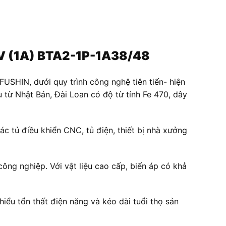
8V (1A) BTA2-1P-1A38/48
SHIN, dưới quy trình công nghệ tiên tiến- hiện
ẩu từ Nhật Bản, Đài Loan có độ từ tính Fe 470, dây
c tủ điều khiển CNC, tủ điện, thiết bị nhà xưởng
công nghiệp. Với vật liệu cao cấp, biến áp có khả
iểu tổn thất điện năng và kéo dài tuổi thọ sản