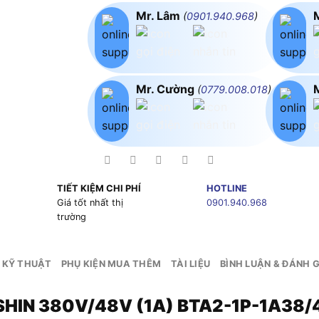
Mr. Lâm
(
0901.940.968
)
Mr. Cường
(
0779.008.018
)
TIẾT KIỆM CHI PHÍ
HOTLINE
g
Giá tốt nhất thị
0901.940.968
trường
 KỸ THUẬT
PHỤ KIỆN MUA THÊM
TÀI LIỆU
BÌNH LUẬN & ĐÁNH G
USHIN 380V/48V (1A) BTA2-1P-1A38/