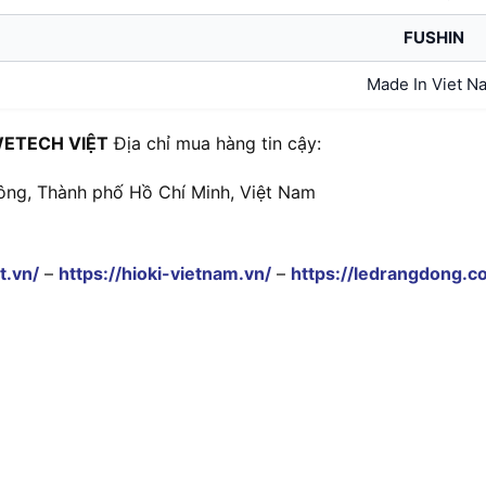
FUSHIN
Made In Viet N
ETECH VIỆT
Địa chỉ mua hàng tin cậy:
ông, Thành phố Hồ Chí Minh, Việt Nam
t.vn/
–
https://hioki-vietnam.vn/
–
https://ledrangdong.c