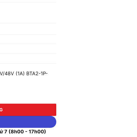
V/48V (1A) BTA2-1P-
8V (1A) BTA2-1P-1A38/48 số lượng
NG
 7 (8h00 - 17h00)