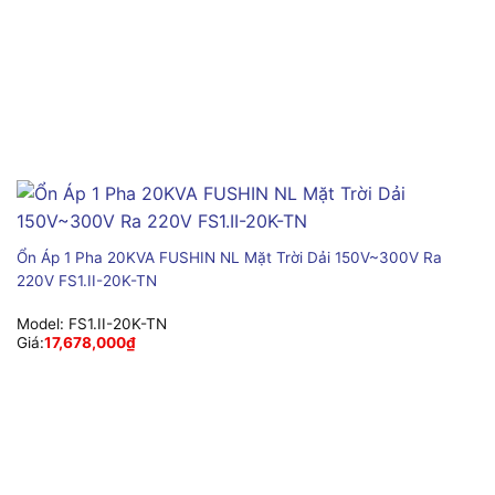
Ổn Áp 1 Pha 20KVA FUSHIN NL Mặt Trời Dải 150V~300V Ra
220V FS1.II-20K-TN
Model:
FS1.II-20K-TN
Giá:
17,678,000
₫