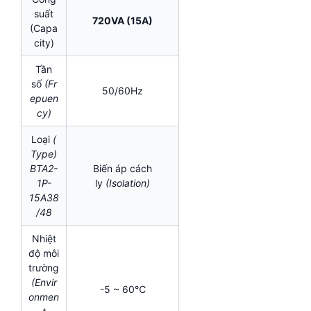
suất
720VA (15A)
(Capa
city)
Tần
số
(Fr
50/60Hz
epuen
cy)
Loại
(
Type)
BTA2-
Biến áp cách
1P-
ly
(Isolation)
15A38
/48
Nhiệt
độ môi
trường
(Envir
-5 ~ 60℃
onmen