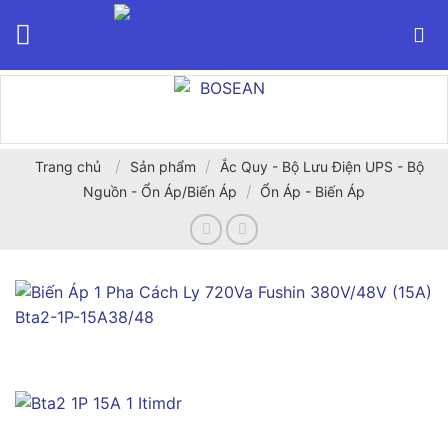
Bỏ
qua
nội
dung
/
/
Trang chủ
Sản phẩm
Ắc Quy - Bộ Lưu Điện UPS - Bộ
/
Nguồn - Ổn Áp/Biến Áp
Ổn Áp - Biến Áp