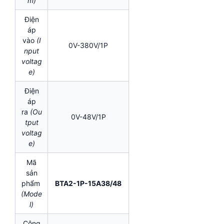
m)
Điện
áp
vào
(I
0V-380V/1P
nput
voltag
e)
Điện
áp
ra
(Ou
0V-48V/1P
tput
voltag
e)
Mã
sản
phẩm
BTA2-1P-15A38/48
(Mode
l)
Công