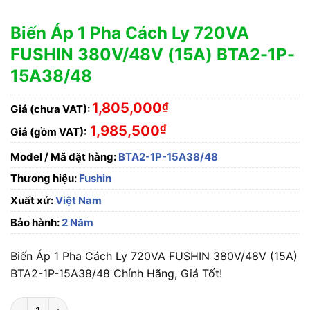
Biến Áp 1 Pha Cách Ly 720VA
FUSHIN 380V/48V (15A) BTA2-1P-
15A38/48
1,805,000
₫
Giá (chưa VAT):
₫
1,985,500
Giá (gồm VAT):
Model / Mã đặt hàng:
BTA2-1P-15A38/48
Thương hiệu:
Fushin
Xuất xứ:
Việt Nam
Bảo hành:
2 Năm
Biến Áp 1 Pha Cách Ly 720VA FUSHIN 380V/48V (15A)
BTA2-1P-15A38/48 Chính Hãng, Giá Tốt!
Biến Áp 1 Pha Cách Ly 720VA FUSHIN 380V/48V (15A) BTA2-