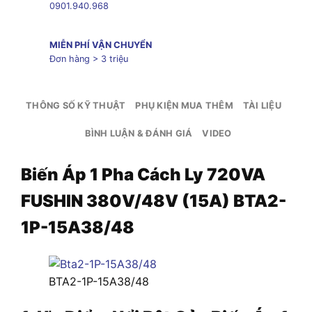
0901.940.968
MIỄN PHÍ VẬN CHUYỂN
Đơn hàng > 3 triệu
THÔNG SỐ KỸ THUẬT
PHỤ KIỆN MUA THÊM
TÀI LIỆU
BÌNH LUẬN & ĐÁNH GIÁ
VIDEO
Biến Áp 1 Pha Cách Ly 720VA
FUSHIN 380V/48V (15A) BTA2-
1P-15A38/48
BTA2-1P-15A38/48