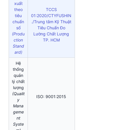
xuất
theo
TCCS
tiêu
01:2020/CTYFUSHIN
chuẩn
./Trung tâm Kỹ Thuật
số
Tiêu Chuẩn Đo
(Produ
Lường Chất Lượng
ction
TP. HCM
Stand
ard)
Hệ
thống
quản
lý chất
lượng
(Qualit
ISO: 9001:2015
y
Mana
geme
nt
Syste