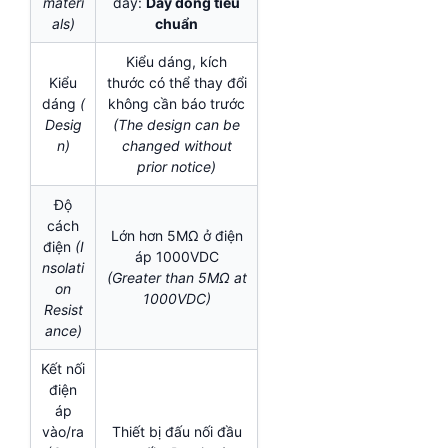
materi
dây:
Dây đồng tiêu
als)
chuẩn
Kiểu dáng, kích
Kiểu
thước có thể thay đổi
dáng
(
không cần báo trước
Desig
(The design can be
n)
changed without
prior notice)
Độ
cách
Lớn hơn 5MΩ ở điện
điện
(I
áp 1000VDC
nsolati
(Greater than 5MΩ at
on
1000VDC)
Resist
ance)
Kết nối
điện
áp
vào/ra
Thiết bị đấu nối đầu