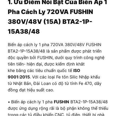
1. Ưu Điểm Nổi Bật Của Biến Áp 1
Pha Cách Ly 720VA FUSHIN
380V/48V (15A) BTA2-1P-
15A38/48
Biến áp cách ly 1 pha 720VA 380V/48V FUSHIN
BTA2-1P-15A38/48 là sản phẩm được phát triển
độc quyền bởi FUSHIN, dưới quy trình công nghệ
tiên tiến- hiện đại, được kiểm định khắt
khe bằng các tiêu chuẩn quốc tế
ISO
9001:2015
. Với các loại Fe tôn Silic Nhập khẩu
từ Nhật Bản, Đài Loan có độ từ tính Fe 470, dây
đồng đạt hiệu suất cao.
•
Biến áp cách ly 1 pha
FUSHIN
BTA2-1P-15A38/48
được ứng dụng rộng rãi là bộ phận không thể thiếu
trong các tủ điều khiển CNC, tủ điện, thiết bị nhà