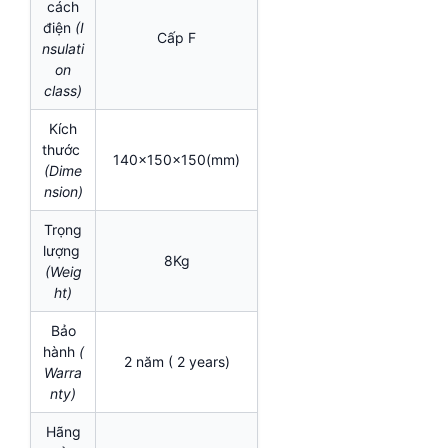
cách
điện
(I
Cấp F
nsulati
on
class)
Kích
thước
140x150x150(mm)
(Dime
nsion)
Trọng
lượng
8Kg
(Weig
ht)
Bảo
hành
(
2 năm ( 2 years)
Warra
nty)
Hãng