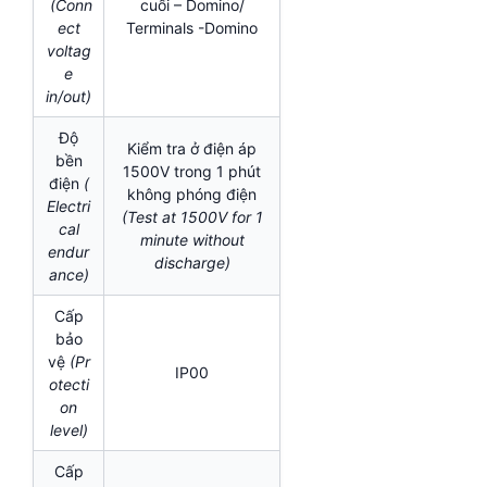
(Conn
cuối – Domino/
ect
Terminals -Domino
voltag
e
in/out)
Độ
Kiểm tra ở điện áp
bền
1500V trong 1 phút
điện
(
không phóng điện
Electri
(Test at 1500V for 1
cal
minute without
endur
discharge)
ance)
Cấp
bảo
vệ
(Pr
IP00
otecti
on
level)
Cấp