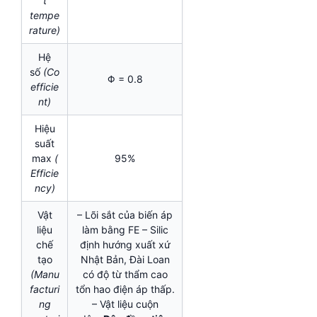
t
tempe
rature)
Hệ
số
(Co
Φ = 0.8
efficie
nt)
Hiệu
suất
max
(
95%
Efficie
ncy)
Vật
– Lõi sắt của biến áp
liệu
làm bằng FE – Silic
chế
định hướng xuất xứ
tạo
Nhật Bản, Đài Loan
(Manu
có độ từ thẩm cao
facturi
tổn hao điện áp thấp.
ng
– Vật liệu cuộn