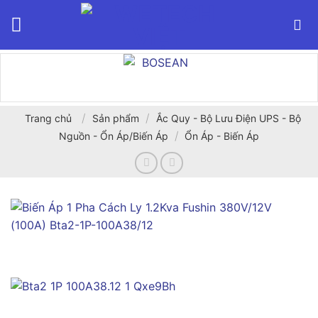
Bỏ
qua
nội
dung
/
/
Trang chủ
Sản phẩm
Ắc Quy - Bộ Lưu Điện UPS - Bộ
/
Nguồn - Ổn Áp/Biến Áp
Ổn Áp - Biến Áp