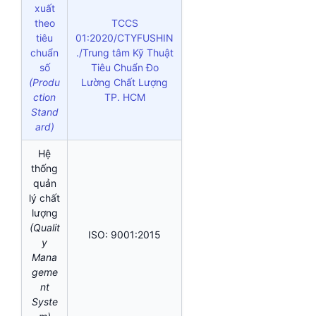
xuất
theo
TCCS
tiêu
01:2020/CTYFUSHIN
chuẩn
./Trung tâm Kỹ Thuật
số
Tiêu Chuẩn Đo
(Produ
Lường Chất Lượng
ction
TP. HCM
Stand
ard)
Hệ
thống
quản
lý chất
lượng
(Qualit
ISO: 9001:2015
y
Mana
geme
nt
Syste