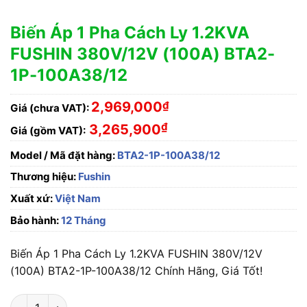
Biến Áp 1 Pha Cách Ly 1.2KVA
FUSHIN 380V/12V (100A) BTA2-
1P-100A38/12
2,969,000
₫
Giá (chưa VAT):
₫
3,265,900
Giá (gồm VAT):
Model / Mã đặt hàng:
BTA2-1P-100A38/12
Thương hiệu:
Fushin
Xuất xứ:
Việt Nam
Bảo hành:
12 Tháng
Biến Áp 1 Pha Cách Ly 1.2KVA FUSHIN 380V/12V
(100A) BTA2-1P-100A38/12 Chính Hãng, Giá Tốt!
Biến Áp 1 Pha Cách Ly 1.2KVA FUSHIN 380V/12V (100A) BTA2