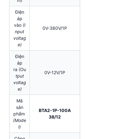
m)
Điện
áp
vào
(I
0V-380V/1P
nput
voltag
e)
Điện
áp
ra
(Ou
0V-12V/1P
tput
voltag
e)
Mã
sản
BTA2-1P-100A
phẩm
38/12
(Mode
l)
Công