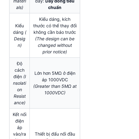
materi
dây:
Dây đồng tiêu
als)
chuẩn
Kiểu dáng, kích
Kiểu
thước có thể thay đổi
dáng
(
không cần báo trước
Desig
(The design can be
n)
changed without
prior notice)
Độ
cách
Lớn hơn 5MΩ ở điện
điện
(I
áp 1000VDC
nsolati
(Greater than 5MΩ at
on
1000VDC)
Resist
ance)
Kết nối
điện
áp
vào/ra
Thiết bị đấu nối đầu