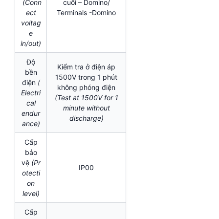
(Conn
cuối – Domino/
ect
Terminals -Domino
voltag
e
in/out)
Độ
Kiểm tra ở điện áp
bền
1500V trong 1 phút
điện
(
không phóng điện
Electri
(Test at 1500V for 1
cal
minute without
endur
discharge)
ance)
Cấp
bảo
vệ
(Pr
IP00
otecti
on
level)
Cấp