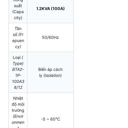
suất
1.2KVA (100A)
(Capa
city)
Tần
số
(Fr
50/60Hz
epuen
cy)
Loại
(
Type)
BTA2-
Biến áp cách
1P-
ly
(Isolation)
100A3
8/12
Nhiệt
độ môi
trường
(Envir
-5 ~ 60℃
onmen