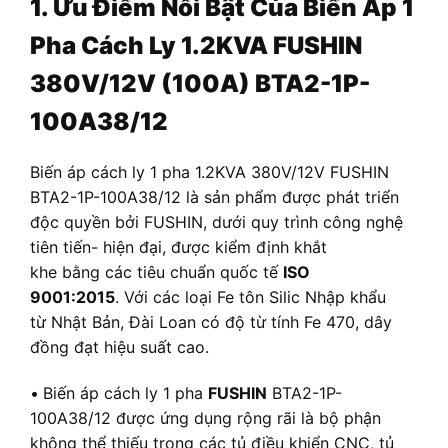
1. Ưu Điểm Nổi Bật Của Biến Áp 1
Pha Cách Ly 1.2KVA FUSHIN
380V/12V (100A) BTA2-1P-
100A38/12
Biến áp cách ly 1 pha 1.2KVA 380V/12V FUSHIN
BTA2-1P-100A38/12 là sản phẩm được phát triển
độc quyền bởi FUSHIN, dưới quy trình công nghệ
tiên tiến- hiện đại, được kiểm định khắt
khe bằng các tiêu chuẩn quốc tế
ISO
9001:2015
. Với các loại Fe tôn Silic Nhập khẩu
từ Nhật Bản, Đài Loan có độ từ tính Fe 470, dây
đồng đạt hiệu suất cao.
•
Biến áp cách ly 1 pha
FUSHIN
BTA2-1P-
100A38/12 được ứng dụng rộng rãi là bộ phận
không thể thiếu trong các tủ điều khiển CNC, tủ