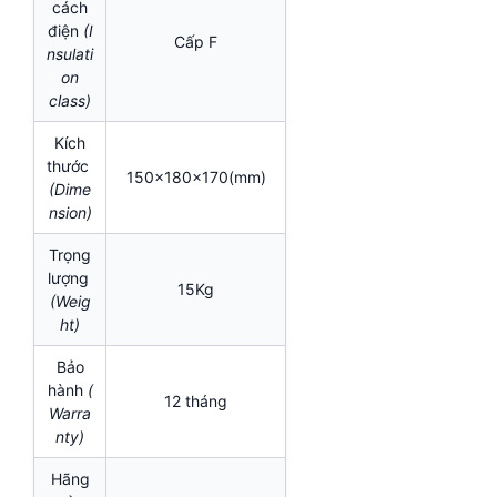
cách
điện
(I
Cấp F
nsulati
on
class)
Kích
thước
150x180x170(mm)
(Dime
nsion)
Trọng
lượng
15Kg
(Weig
ht)
Bảo
hành
(
12 tháng
Warra
nty)
Hãng