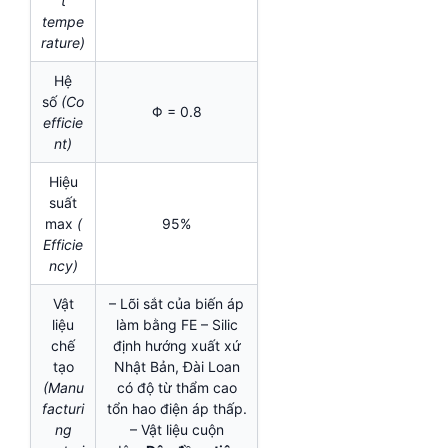
t
tempe
rature)
Hệ
số
(Co
Φ = 0.8
efficie
nt)
Hiệu
suất
max
(
95%
Efficie
ncy)
Vật
– Lõi sắt của biến áp
liệu
làm bằng FE – Silic
chế
định hướng xuất xứ
tạo
Nhật Bản, Đài Loan
(Manu
có độ từ thẩm cao
facturi
tổn hao điện áp thấp.
ng
– Vật liệu cuộn