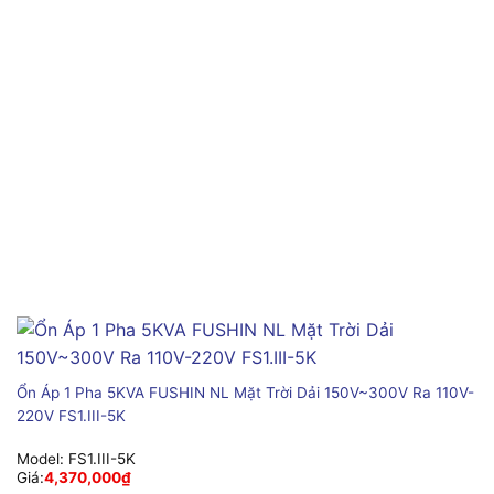
Ổn Áp 1 Pha 5KVA FUSHIN NL Mặt Trời Dải 150V~300V Ra 110V-
220V FS1.III-5K
Model:
FS1.III-5K
Giá:
4,370,000
₫