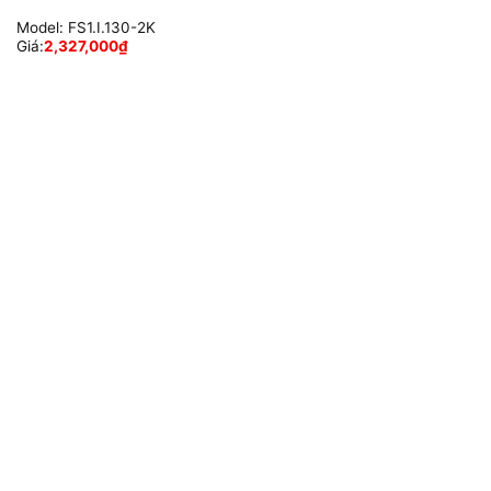
Model:
FS1.I.130-2K
Giá:
2,327,000
₫