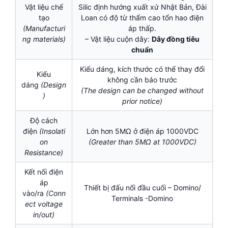
Vật liệu chế
Silic định hướng xuất xứ Nhật Bản, Đài
tạo
Loan có độ từ thẩm cao tổn hao điện
(Manufacturi
áp thấp.
ng materials)
– Vật liệu cuộn dây:
Dây đồng tiêu
chuẩn
Kiểu dáng, kích thước có thể thay đổi
Kiểu
không cần báo trước
dáng
(Design
(The design can be changed without
)
prior notice)
Độ cách
điện
(Insolati
Lớn hơn 5MΩ ở điện áp 1000VDC
on
(Greater than 5MΩ at 1000VDC)
Resistance)
Kết nối điện
áp
Thiết bị đấu nối đầu cuối – Domino/
vào/ra
(Conn
Terminals -Domino
ect voltage
in/out)