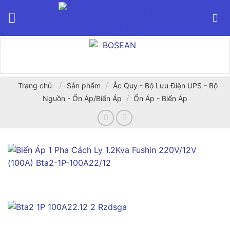
Bỏ
qua
nội
dung
/
/
Trang chủ
Sản phẩm
Ắc Quy - Bộ Lưu Điện UPS - Bộ
/
Nguồn - Ổn Áp/Biến Áp
Ổn Áp - Biến Áp