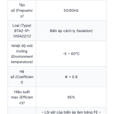
Tần
số
(Frepuenc
50/60Hz
y)
Loại
(Type)
BTA2-1P-
Biến áp cách ly
(Isolation)
100A22/12
Nhiệt độ môi
trường
-5 ~ 60℃
(Environment
temperature)
Hệ
số
(Coefficien
Φ = 0.8
t)
Hiệu suất
max
(Efficien
95%
cy)
– Lõi sắt của biến áp làm bằng FE –