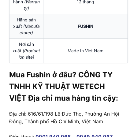
hành
(Warran
12 tháng
ty)
Hãng sản
xuất
(Manufa
FUSHIN
cturer)
Nơi sản
xuất
(Product
Made In Viet Nam
ion site)
Mua Fushin ở đâu? CÔNG TY
TNHH KỸ THUẬT WETECH
VIỆT Địa chỉ mua hàng tin cậy:
Địa chỉ: 616/61/198 Lê Đức Thọ, Phường An Hội
Đông, Thành phố Hồ Chí Minh, Việt Nam
Điện thoại:
0901.940.968
–
0949.940.967