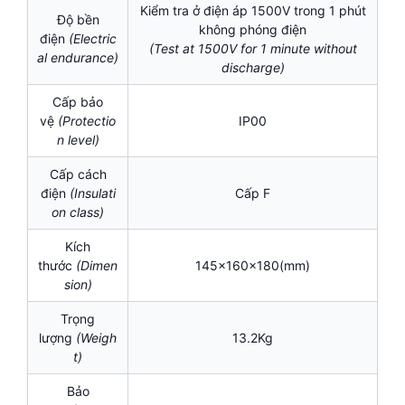
Kiểm tra ở điện áp 1500V trong 1 phút
Độ bền
không phóng điện
điện
(Electric
(Test at 1500V for 1 minute without
al endurance)
discharge)
Cấp bảo
vệ
(Protectio
IP00
n level)
Cấp cách
điện
(I
nsulati
Cấp F
on class)
Kích
thước
(Dimen
145x160x180(mm)
sion)
Trọng
lượng
(Weigh
13.2Kg
t)
Bảo