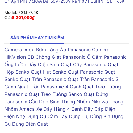
Ổn Áp 1 Pha 7.5KVA Dải 50V~250V Ra 110V FUSHIN FS1.II-7.5K
Model:
FS1.II-7.5K
Giá:
6,201,000
₫
SẢN PHẨM HAY TÌM KIẾM
Camera Imou
Bơm Tăng Áp Panasonic
Camera
HiKVision
CB Chống Giật Panasonic
Ổ Cắm Panasonic
Ống Luồn Dây Điện Sino
Quạt Cây Panasonic
Quạt
Hộp Senko
Quạt Hút Senko
Quạt Panasonic
Quạt
Senko
Quạt Trần Panasonic
Quạt Trần Panasonic 3
Cánh
Quạt Trần Panasonic 4 Cánh
Quạt Treo Tường
Panasonic
Quạt Treo Tường Senko
Quạt Đứng
Panasonic
Cầu Dao Sino
Thang Nhôm Nikawa
Thang
Nhôm Ameca
Xe Đẩy Hàng 4 Bánh
Dây Cáp Điện –
Điện Nhẹ
Dụng Cụ Cầm Tay
Dụng Cụ Dùng Pin
Dụng
Cụ Dùng Điện
Quạt