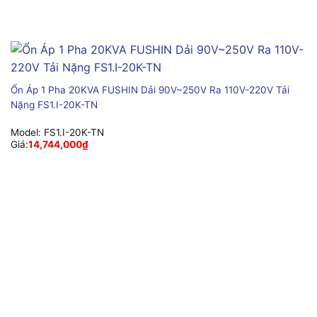
Ổn Áp 1 Pha 20KVA FUSHIN Dải 90V~250V Ra 110V-220V Tải
Nặng FS1.I-20K-TN
Model:
FS1.I-20K-TN
Giá:
14,744,000
₫