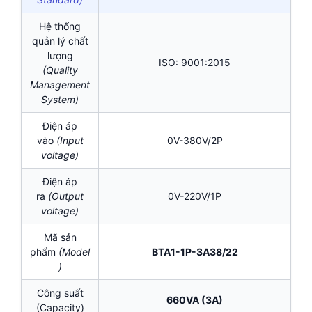
Hệ thống
quản lý chất
lượng
ISO: 9001:2015
(Quality
Management
System)
Điện áp
vào
(Input
0V-380V/2P
voltage)
Điện áp
ra
(Output
0V-220V/1P
voltage)
Mã sản
phẩm
(Model
BTA1-1P-3A38/22
)
Công suất
660VA (3A)
(Capacity)