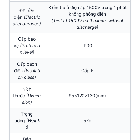
Kiểm tra ở điện áp 1500V trong 1 phút
Độ bền
không phóng điện
điện
(Electric
(Test at 1500V for 1 minute without
al endurance)
discharge)
Cấp bảo
vệ
(Protectio
IP00
n level)
Cấp cách
điện
(I
nsulati
Cấp F
on class)
Kích
thước
(Dimen
95x120x130(mm)
sion)
Trọng
lượng
(Weigh
5Kg
t)
Bảo