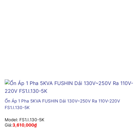
Ổn Áp 1 Pha 5KVA FUSHIN Dải 130V~250V Ra 110V-220V
FS1.I.130-5K
Model:
FS1.I.130-5K
Giá:
3,610,000
₫