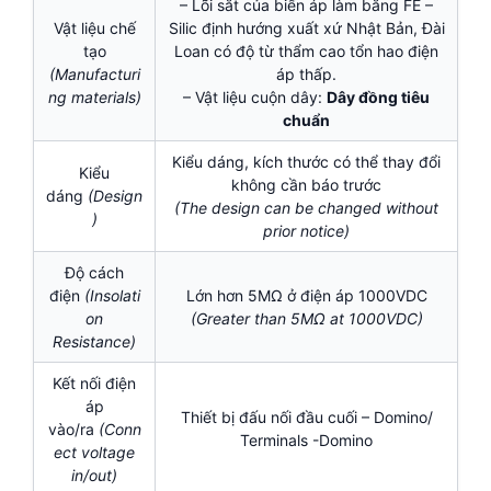
– Lõi sắt của biến áp làm bằng FE –
Vật liệu chế
Silic định hướng xuất xứ Nhật Bản, Đài
tạo
Loan có độ từ thẩm cao tổn hao điện
(Manufacturi
áp thấp.
ng materials)
– Vật liệu cuộn dây:
Dây đồng tiêu
chuẩn
Kiểu dáng, kích thước có thể thay đổi
Kiểu
không cần báo trước
dáng
(Design
(The design can be changed without
)
prior notice)
Độ cách
điện
(Insolati
Lớn hơn 5MΩ ở điện áp 1000VDC
on
(Greater than 5MΩ at 1000VDC)
Resistance)
Kết nối điện
áp
Thiết bị đấu nối đầu cuối – Domino/
vào/ra
(Conn
Terminals -Domino
ect voltage
in/out)