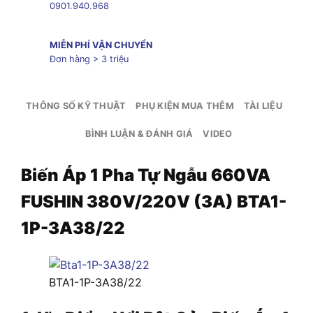
0901.940.968
MIỄN PHÍ VẬN CHUYỂN
Đơn hàng > 3 triệu
THÔNG SỐ KỸ THUẬT
PHỤ KIỆN MUA THÊM
TÀI LIỆU
BÌNH LUẬN & ĐÁNH GIÁ
VIDEO
Biến Áp 1 Pha Tự Ngẫu 660VA
FUSHIN 380V/220V (3A) BTA1-
1P-3A38/22
BTA1-1P-3A38/22