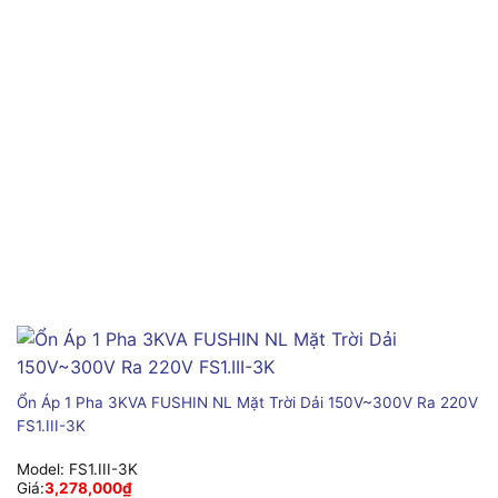
Ổn Áp 1 Pha 3KVA FUSHIN NL Mặt Trời Dải 150V~300V Ra 220V
FS1.III-3K
Model:
FS1.III-3K
Giá:
3,278,000
₫