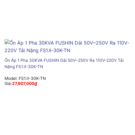
Ổn Áp 1 Pha 30KVA FUSHIN Dải 50V~250V Ra 110V-220V Tải
Nặng FS1.II-30K-TN
Model:
FS1.II-30K-TN
Giá:
27,907,000
₫