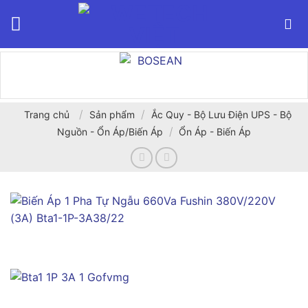
Bỏ
qua
nội
dung
/
/
Trang chủ
Sản phẩm
Ắc Quy - Bộ Lưu Điện UPS - Bộ
/
Nguồn - Ổn Áp/Biến Áp
Ổn Áp - Biến Áp