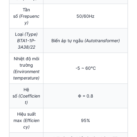
Tần
số
(Frepuenc
50/60Hz
y)
Loại
(Type)
BTA1-1P-
Biến áp tự ngẫu
(Autotransformer)
3A38/22
Nhiệt độ môi
trường
-5 ~ 60℃
(Environment
temperature)
Hệ
số
(Coefficien
Φ = 0.8
t)
Hiệu suất
max
(Efficien
95%
cy)