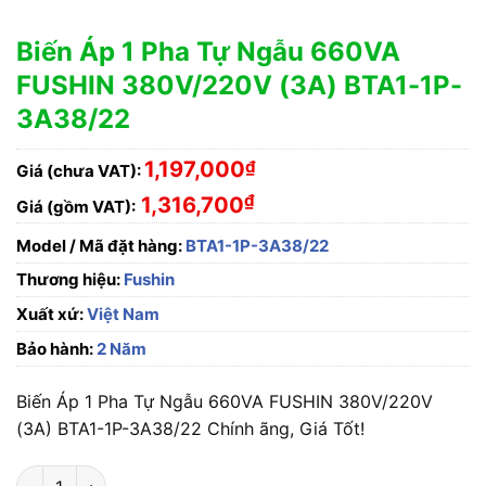
Biến Áp 1 Pha Tự Ngẫu 660VA
FUSHIN 380V/220V (3A) BTA1-1P-
3A38/22
1,197,000
₫
Giá (chưa VAT):
₫
1,316,700
Giá (gồm VAT):
Model / Mã đặt hàng:
BTA1-1P-3A38/22
Thương hiệu:
Fushin
Xuất xứ:
Việt Nam
Bảo hành:
2 Năm
Biến Áp 1 Pha Tự Ngẫu 660VA FUSHIN 380V/220V
(3A) BTA1-1P-3A38/22 Chính ãng, Giá Tốt!
Biến Áp 1 Pha Tự Ngẫu 660VA FUSHIN 380V/220V (3A) BTA1