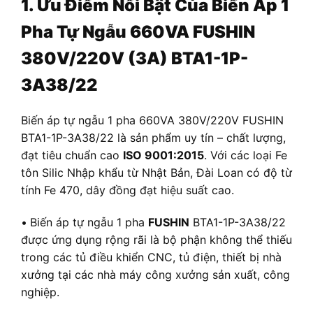
1. Ưu Điểm Nổi Bật Của Biến Áp 1
Pha Tự Ngẫu 660VA FUSHIN
380V/220V (3A) BTA1-1P-
3A38/22
Biến áp tự ngẫu 1 pha 660VA 380V/220V FUSHIN
BTA1-1P-3A38/22 là sản phẩm uy tín – chất lượng,
đạt tiêu chuẩn cao
ISO 9001:2015
. Với các loại Fe
tôn Silic Nhập khẩu từ Nhật Bản, Đài Loan có độ từ
tính Fe 470, dây đồng đạt hiệu suất cao.
•
Biến áp tự ngẫu 1 pha
FUSHIN
BTA1-1P-3A38/22
được ứng dụng rộng rãi là bộ phận không thể thiếu
trong các tủ điều khiển CNC, tủ điện, thiết bị nhà
xưởng tại các nhà máy công xưởng sản xuất, công
nghiệp.