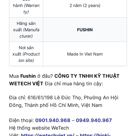
hành
(Warran
2 năm (2 years)
ty)
Hãng sản
xuất
(Manufa
FUSHIN
cturer)
Nơi sản
xuất
(Product
Made In Viet Nam
ion site)
Mua
Fushin
ở đâu?
CÔNG TY TNHH KỸ THUẬT
WETECH VIỆT
Địa chỉ mua hàng tin cậy:
Địa chỉ: 616/61/198 Lê Đức Thọ, Phường An Hội
Đông, Thành phố Hồ Chí Minh, Việt Nam
Điện thoại:
0901.940.968
–
0949.940.967
Hệ thống website WeTech
Việt:
https://wetechviet.vn/
–
https://hioki-