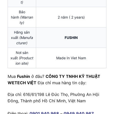
t)
Bảo
hành
(Warran
2 năm ( 2 years)
ty)
Hãng sản
xuất
(Manufa
FUSHIN
cturer)
Nơi sản
xuất
(Product
Made In Viet Nam
ion site)
Mua
Fushin
ở đâu?
CÔNG TY TNHH KỸ THUẬT
WETECH VIỆT
Địa chỉ mua hàng tin cậy:
Địa chỉ: 616/61/198 Lê Đức Thọ, Phường An Hội
Đông, Thành phố Hồ Chí Minh, Việt Nam
Điện thoại:
0901.940.968
–
0949.940.967