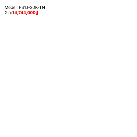
Model:
FS1.I-20K-TN
Giá:
14,744,000
₫