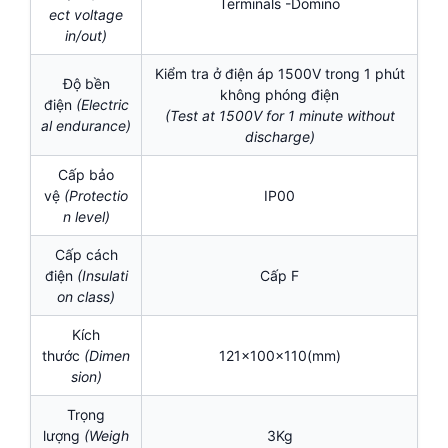
Terminals -Domino
ect voltage
in/out)
Kiểm tra ở điện áp 1500V trong 1 phút
Độ bền
không phóng điện
điện
(Electric
(Test at 1500V for 1 minute without
al endurance)
discharge)
Cấp bảo
vệ
(Protectio
IP00
n level)
Cấp cách
điện
(I
nsulati
Cấp F
on class)
Kích
thước
(Dimen
121x100x110(mm)
sion)
Trọng
lượng
(Weigh
3Kg