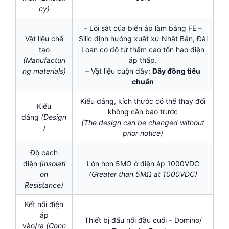
cy)
– Lõi sắt của biến áp làm bằng FE –
Vật liệu chế
Silic định hướng xuất xứ Nhật Bản, Đài
tạo
Loan có độ từ thẩm cao tổn hao điện
(Manufacturi
áp thấp.
ng materials)
– Vật liệu cuộn dây:
Dây đồng tiêu
chuẩn
Kiểu dáng, kích thước có thể thay đổi
Kiểu
không cần báo trước
dáng
(Design
(The design can be changed without
)
prior notice)
Độ cách
điện
(Insolati
Lớn hơn 5MΩ ở điện áp 1000VDC
on
(Greater than 5MΩ at 1000VDC)
Resistance)
Kết nối điện
áp
Thiết bị đấu nối đầu cuối – Domino/
vào/ra
(Conn