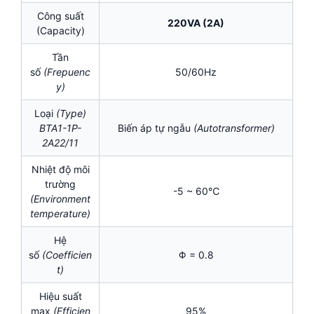
Công suất
220VA (2A)
(Capacity)
Tần
số
(Frepuenc
50/60Hz
y)
Loại
(Type)
BTA1-1P-
Biến áp tự ngẫu
(Autotransformer)
2A22/11
Nhiệt độ môi
trường
-5 ~ 60℃
(Environment
temperature)
Hệ
số
(Coefficien
Φ = 0.8
t)
Hiệu suất
max
(Efficien
95%