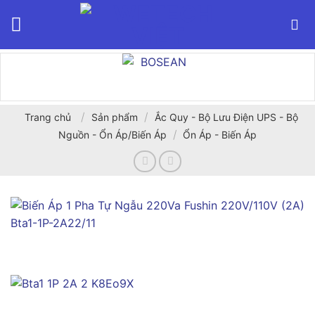
Bỏ
qua
nội
dung
/
/
Trang chủ
Sản phẩm
Ắc Quy - Bộ Lưu Điện UPS - Bộ
/
Nguồn - Ổn Áp/Biến Áp
Ổn Áp - Biến Áp