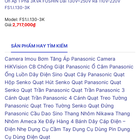
Ổn Áp 1 Pha 3KVA FUSHIN Dải 130V~250V Ra 110V-220V
FS1.I.130-3K
Model:
FS1.I.130-3K
Giá:
2,717,000
₫
SẢN PHẨM HAY TÌM KIẾM
Camera Imou
Bơm Tăng Áp Panasonic
Camera
HiKVision
CB Chống Giật Panasonic
Ổ Cắm Panasonic
Ống Luồn Dây Điện Sino
Quạt Cây Panasonic
Quạt
Hộp Senko
Quạt Hút Senko
Quạt Panasonic
Quạt
Senko
Quạt Trần Panasonic
Quạt Trần Panasonic 3
Cánh
Quạt Trần Panasonic 4 Cánh
Quạt Treo Tường
Panasonic
Quạt Treo Tường Senko
Quạt Đứng
Panasonic
Cầu Dao Sino
Thang Nhôm Nikawa
Thang
Nhôm Ameca
Xe Đẩy Hàng 4 Bánh
Dây Cáp Điện –
Điện Nhẹ
Dụng Cụ Cầm Tay
Dụng Cụ Dùng Pin
Dụng
Cụ Dùng Điện
Quạt