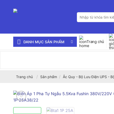
Bỏ
qua
Tìm
nội
kiếm:
dung
Trang chủ
DANH MỤC SẢN PHẨM
/
/
Trang chủ
Sản phẩm
Ắc Quy - Bộ Lưu Điện UPS - B