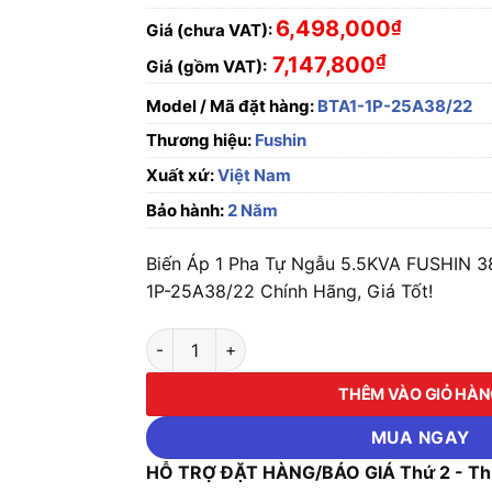
6,498,000
₫
Giá (chưa VAT):
₫
7,147,800
Giá (gồm VAT):
Model / Mã đặt hàng:
BTA1-1P-25A38/22
Thương hiệu:
Fushin
Xuất xứ:
Việt Nam
Bảo hành:
2 Năm
Biến Áp 1 Pha Tự Ngẫu 5.5KVA FUSHIN 3
1P-25A38/22 Chính Hãng, Giá Tốt!
Biến Áp 1 Pha Tự Ngẫu 5.5KVA FUSHIN 380V
THÊM VÀO GIỎ HÀ
MUA NGAY
HỖ TRỢ ĐẶT HÀNG/BÁO GIÁ Thứ 2 - Thứ