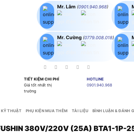
Mr. Lâm
(
0901.940.968
)
Mr. Cường
(
0779.008.018
)
TIẾT KIỆM CHI PHÍ
HOTLINE
g
Giá tốt nhất thị
0901.940.968
trường
 KỸ THUẬT
PHỤ KIỆN MUA THÊM
TÀI LIỆU
BÌNH LUẬN & ĐÁNH G
A FUSHIN 380V/220V (25A) BTA1-1P-