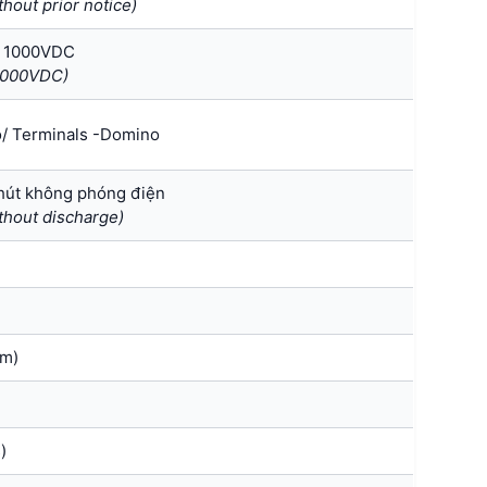
hout prior notice)
p 1000VDC
 1000VDC)
o/ Terminals -Domino
phút không phóng điện
ithout discharge)
m)
)