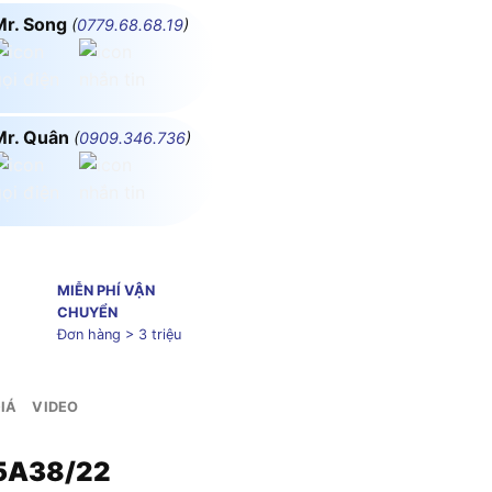
Mr. Song
(
0779.68.68.19
)
Mr. Quân
(
0909.346.736
)
MIỄN PHÍ VẬN
CHUYỂN
Đơn hàng > 3 triệu
IÁ
VIDEO
25A38/22