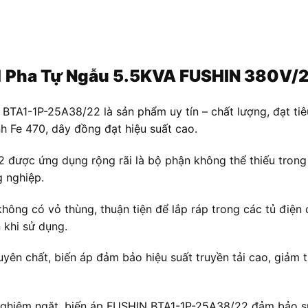
Áp 1 Pha Tự Ngẫu 5.5KVA FUSHIN 380
TA1-1P-25A38/22 là sản phẩm uy tín – chất lượng, đạt ti
nh Fe 470, dây đồng đạt hiệu suất cao.
được ứng dụng rộng rãi là bộ phận không thể thiếu trong c
 nghiệp.
hông có vỏ thùng, thuận tiện để lắp ráp trong các tủ điện 
 khi sử dụng.
n chất, biến áp đảm bảo hiệu suất truyền tải cao, giảm th
nghiêm ngặt, biến áp FUSHIN BTA1-1P-25A38/22 đảm bảo sự