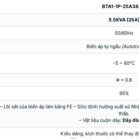
BTA1-1P-25A38
5.5KVA (25A
50/60Hz
Biến áp tự ngẫu
(Autotr
-5 ~ 60℃
Φ = 0.8
95%
– Lõi sắt của biến áp làm bằng FE – Silic định hướng xuất xứ Nh
thấp.
– Vật liệu cuộn dây:
Dây đồ
Kiểu dáng, kích thước có thể thay đ