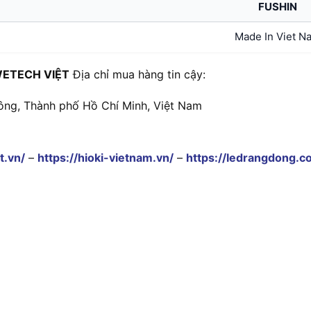
FUSHIN
Made In Viet N
ETECH VIỆT
Địa chỉ mua hàng tin cậy:
ông, Thành phố Hồ Chí Minh, Việt Nam
t.vn/
–
https://hioki-vietnam.vn/
–
https://ledrangdong.c