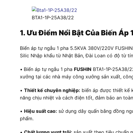
BTA1-1P-25A38/22
1. Ưu Điểm Nổi Bật Của Biến 
Biến áp tự ngẫu 1 pha 5.5KVA 380V/220V FUSHIN B
Silic Nhập khẩu từ Nhật Bản, Đài Loan có độ từ tí
•
Biến áp tự ngẫu 1 pha
FUSHIN
BTA1-1P-25A38/22 
xưởng tại các nhà máy công xưởng sản xuất, công
•
Thiết kế chuyên nghiệp:
biến áp được thiết kế k
năng chịu nhiệt và cách điện tốt, đảm bảo an toàn
•
Hiệu suất cao:
sử dụng dây quấn bằng đồng nguyê
phẩm.
•
Chất lượng vượt trội:
sản xuất theo tiêu chuẩn 