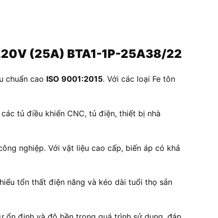
V/220V (25A) BTA1-1P-25A38/22
êu chuẩn cao
ISO 9001:2015
. Với các loại Fe tôn
ác tủ điều khiển CNC, tủ điện, thiết bị nhà
công nghiệp. Với vật liệu cao cấp, biến áp có khả
iểu tổn thất điện năng và kéo dài tuổi thọ sản
 ổn định và độ bền trong quá trình sử dụng, đáp