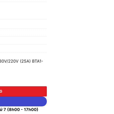
80V/220V (25A) BTA1-
/220V (25A) BTA1-1P-25A38/22 số lượng
NG
 7 (8h00 - 17h00)