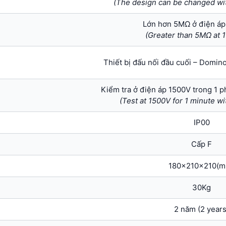
(The design can be changed wit
Lớn hơn 5MΩ ở điện á
(Greater than 5MΩ at
Thiết bị đấu nối đầu cuối – Domin
Kiểm tra ở điện áp 1500V trong 1 
(Test at 1500V for 1 minute w
IP00
Cấp F
180x210x210(m
30Kg
2 năm (2 years