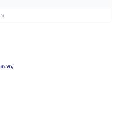
am
om.vn/