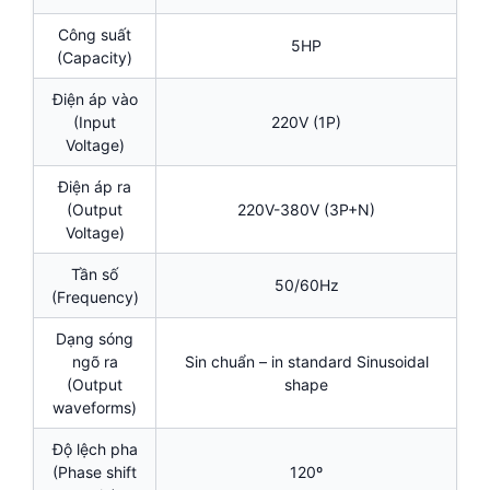
Công suất
5HP
(Capacity)
Điện áp vào
(Input
220V (1P)
Voltage)
Điện áp ra
(Output
220V-380V (3P+N)
Voltage)
Tần số
50/60Hz
(Frequency)
Dạng sóng
ngõ ra
Sin chuẩn – in standard Sinusoidal
(Output
shape
waveforms)
Độ lệch pha
(Phase shift
120º