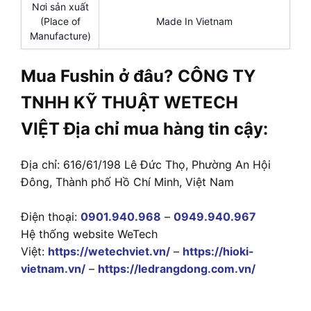
Nơi sản xuất
(Place of
Made In Vietnam
Manufacture)
Mua Fushin ở đâu? CÔNG TY
TNHH KỸ THUẬT WETECH
VIỆT Địa chỉ mua hàng tin cậy:
Địa chỉ: 616/61/198 Lê Đức Thọ, Phường An Hội
Đông, Thành phố Hồ Chí Minh, Việt Nam
Điện thoại:
0901.940.968
–
0949.940.967
Hệ thống website WeTech
Việt:
https://wetechviet.vn/
–
https://hioki-
vietnam.vn/
–
https://ledrangdong.com.vn/