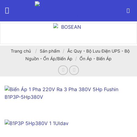
Bỏ
qua
nội
dung
/
/
Trang chủ
Sản phẩm
Ắc Quy - Bộ Lưu Điện UPS - Bộ
/
Nguồn - Ổn Áp/Biến Áp
Ổn Áp - Biến Áp