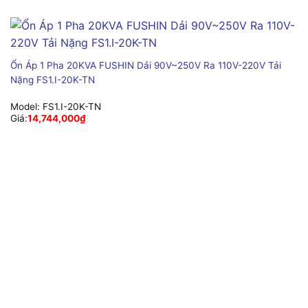
Ổn Áp 1 Pha 20KVA FUSHIN Dải 90V~250V Ra 110V-220V Tải
Nặng FS1.I-20K-TN
Model:
FS1.I-20K-TN
Giá:
14,744,000
₫