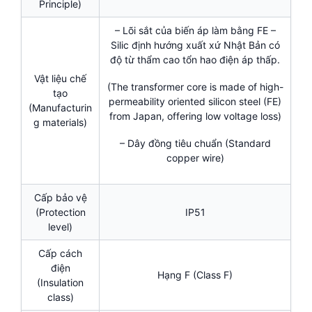
Principle)
– Lõi sắt của biến áp làm bằng FE –
Silic định hướng xuất xứ Nhật Bản có
độ từ thẩm cao tổn hao điện áp thấp.
Vật liệu chế
(The transformer core is made of high-
tạo
permeability oriented silicon steel (FE)
(Manufacturin
from Japan, offering low voltage loss)
g materials)
– Dây đồng tiêu chuẩn (Standard
copper wire)
Cấp bảo vệ
(Protection
IP51
level)
Cấp cách
điện
Hạng F (Class F)
(Insulation
class)