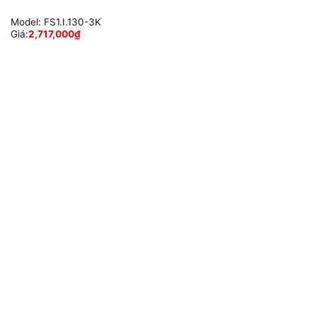
Model:
FS1.I.130-3K
Giá:
2,717,000
₫