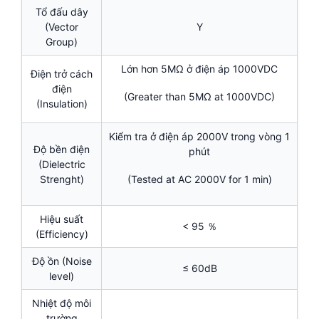
Tổ đấu dây
(Vector
Y
Group)
Lớn hơn 5MΩ ở điện áp 1000VDC
Điện trở cách
điện
(Greater than 5MΩ at 1000VDC)
(Insulation)
Kiểm tra ở điện áp 2000V trong vòng 1
Độ bền điện
phút
(Dielectric
Strenght)
(Tested at AC 2000V for 1 min)
Hiệu suất
< 95 ％
(Efficiency)
Độ ồn (Noise
≤ 60dB
level)
Nhiệt độ môi
trường