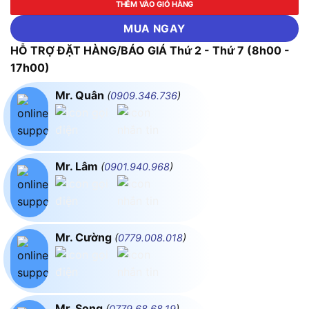
THÊM VÀO GIỎ HÀNG
MUA NGAY
HỖ TRỢ ĐẶT HÀNG/BÁO GIÁ Thứ 2 - Thứ 7 (8h00 -
17h00)
Mr. Quân
(
0909.346.736
)
Mr. Lâm
(
0901.940.968
)
Mr. Cường
(
0779.008.018
)
Mr. Song
(
0779.68.68.19
)