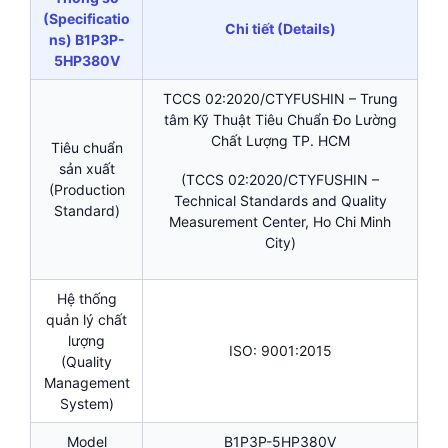
(Specificatio
Chi tiết (Details)
ns) B1P3P-
5HP380V
TCCS 02:2020/CTYFUSHIN – Trung
tâm Kỹ Thuật Tiêu Chuẩn Đo Lường
Chất Lượng TP. HCM
Tiêu chuẩn
sản xuất
(TCCS 02:2020/CTYFUSHIN –
(Production
Technical Standards and Quality
Standard)
Measurement Center, Ho Chi Minh
City)
Hệ thống
quản lý chất
lượng
ISO: 9001:2015
(Quality
Management
System)
Model
B1P3P-5HP380V