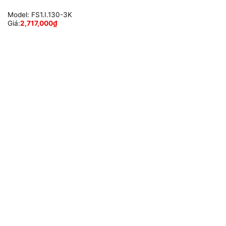
Model:
FS1.I.130-3K
Giá:
2,717,000
₫