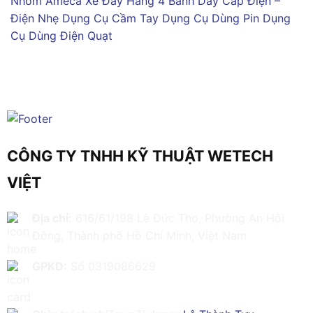
Nhôm Ameca
Xe Đẩy Hàng 4 Bánh
Dây Cáp Điện –
Điện Nhẹ
Dụng Cụ Cầm Tay
Dụng Cụ Dùng Pin
Dụng
Cụ Dùng Điện
Quạt
CÔNG TY TNHH KỸ THUẬT WETECH
VIỆT
Địa chỉ:
616/61/198 Lê Đức Thọ, Phường An Hội
Đông, Thành phố Hồ Chí Minh, Việt Nam
GPKD:
Số 0319086629