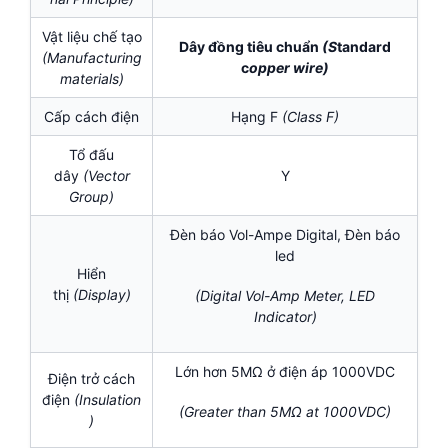
Vật liệu chế tạo
Dây đồng tiêu chuẩn
(S
tandard
(Manufacturing
c
opper wire)
materials)
Cấp cách điện
Hạng F
(
Class F)
Tổ đấu
dây
(Vector
Y
Group)
Đèn báo Vol-Ampe Digital, Đèn báo
led
Hiển
thị
(Display)
(Digital Vol-Amp Meter, LED
Indicator)
Lớn hơn 5MΩ ở điện áp 1000VDC
Điện trở cách
điện
(Insulation
(Greater than 5MΩ at 1000VDC)
)