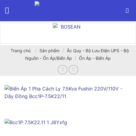
Bỏ
qua
nội
dung
/
/
Trang chủ
Sản phẩm
Ắc Quy - Bộ Lưu Điện UPS - Bộ
/
Nguồn - Ổn Áp/Biến Áp
Ổn Áp - Biến Áp