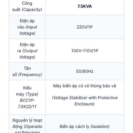
Công
7.5KVA
suất
(Capacity)
Điện áp
vào
(Input
220V/1P
Voltage)
Điện áp
ra
(Output
100V-110V/1P
Voltage)
Tần
50/60Hz
số
(Frequency)
Máy biến áp có vỏ thùng bảo vệ
Kiểu
máy
(Type)
(Voltage Stabilizer with Protective
BCC1P-
Enclosure)
7.5K22/11
Nguyên lý hoạt
động
(Operatio
Biến áp cách ly
(Isolation
)
nal Principle)