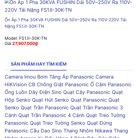
Ổn Áp 1 Pha 30KVA FUSHIN Dải 50V~250V Ra 110V-220V Tải
Nặng FS1.II-30K-TN
Model:
FS1.II-30K-TN
Giá:
27,907,000
₫
SẢN PHẨM HAY TÌM KIẾM
Camera Imou
Bơm Tăng Áp Panasonic
Camera
HiKVision
CB Chống Giật Panasonic
Ổ Cắm Panasonic
Ống Luồn Dây Điện Sino
Quạt Cây Panasonic
Quạt
Hộp Senko
Quạt Hút Senko
Quạt Panasonic
Quạt
Senko
Quạt Trần Panasonic
Quạt Trần Panasonic 3
Cánh
Quạt Trần Panasonic 4 Cánh
Quạt Treo Tường
Panasonic
Quạt Treo Tường Senko
Quạt Đứng
Panasonic
Cầu Dao Sino
Thang Nhôm Nikawa
Thang