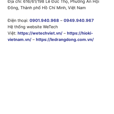
Địa chỉ: 616/61/198 Lê Đức Thọ, Phường An Hội
Đông, Thành phố Hồ Chí Minh, Việt Nam
Điện thoại:
0901.940.968
–
0949.940.967
Hệ thống website WeTech
Việt:
https://wetechviet.vn/
–
https://hioki-
vietnam.vn/
–
https://ledrangdong.com.vn/