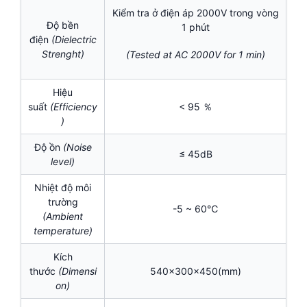
Kiểm tra ở điện áp 2000V trong vòng
Độ bền
1 phút
điện
(Dielectric
Strenght)
(Tested at AC 2000V for 1 min)
Hiệu
suất
(Efficiency
< 95 ％
)
Độ ồn
(Noise
≤ 45dB
level)
Nhiệt độ môi
trường
-5 ~ 60℃
(Ambient
temperature)
Kích
thước
(Dimensi
540x300x450(mm)
on)