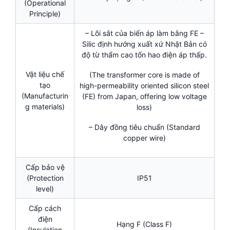
(Operational
Principle)
– Lõi sắt của biến áp làm bằng FE –
Silic định hướng xuất xứ Nhật Bản có
độ từ thẩm cao tổn hao điện áp thấp.
Vật liệu chế
(The transformer core is made of
tạo
high-permeability oriented silicon steel
(Manufacturin
(FE) from Japan, offering low voltage
g materials)
loss)
– Dây đồng tiêu chuẩn (Standard
copper wire)
Cấp bảo vệ
(Protection
IP51
level)
Cấp cách
điện
Hạng F (Class F)
(Insulation