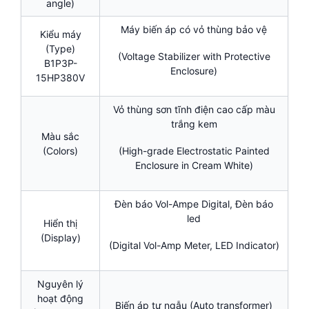
angle)
Máy biến áp có vỏ thùng bảo vệ
Kiểu máy
(Type)
(Voltage Stabilizer with Protective
B1P3P-
Enclosure)
15HP380V
Vỏ thùng sơn tĩnh điện cao cấp màu
trắng kem
Màu sắc
(Colors)
(High-grade Electrostatic Painted
Enclosure in Cream White)
Đèn báo Vol-Ampe Digital, Đèn báo
led
Hiển thị
(Display)
(Digital Vol-Amp Meter, LED Indicator)
Nguyên lý
hoạt động
Biến áp tự ngẫu (Auto transformer)