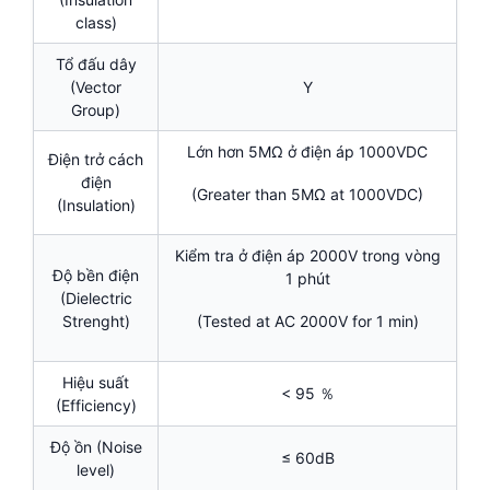
class)
Tổ đấu dây
(Vector
Y
Group)
Lớn hơn 5MΩ ở điện áp 1000VDC
Điện trở cách
điện
(Greater than 5MΩ at 1000VDC)
(Insulation)
Kiểm tra ở điện áp 2000V trong vòng
Độ bền điện
1 phút
(Dielectric
Strenght)
(Tested at AC 2000V for 1 min)
Hiệu suất
< 95 ％
(Efficiency)
Độ ồn (Noise
≤ 60dB
level)