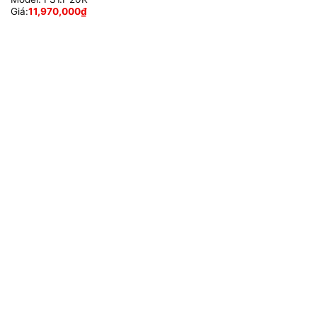
Giá:
11,970,000
₫