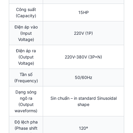
Công suất
15HP
(Capacity)
Điện áp vào
(Input
220V (1P)
Voltage)
Điện áp ra
(Output
220V-380V (3P+N)
Voltage)
Tần số
50/60Hz
(Frequency)
Dạng sóng
ngõ ra
Sin chuẩn – in standard Sinusoidal
(Output
shape
waveforms)
Độ lệch pha
(Phase shift
120º