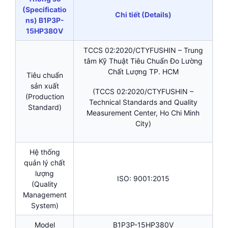
(Specificatio
Chi tiết (Details)
ns) B1P3P-
15HP380V
TCCS 02:2020/CTYFUSHIN – Trung
tâm Kỹ Thuật Tiêu Chuẩn Đo Lường
Chất Lượng TP. HCM
Tiêu chuẩn
sản xuất
(TCCS 02:2020/CTYFUSHIN –
(Production
Technical Standards and Quality
Standard)
Measurement Center, Ho Chi Minh
City)
Hệ thống
quản lý chất
lượng
ISO: 9001:2015
(Quality
Management
System)
Model
B1P3P-15HP380V