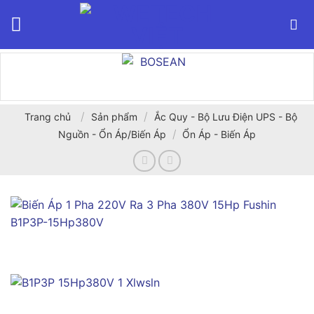
Bỏ
qua
nội
dung
/
/
Trang chủ
Sản phẩm
Ắc Quy - Bộ Lưu Điện UPS - Bộ
/
Nguồn - Ổn Áp/Biến Áp
Ổn Áp - Biến Áp