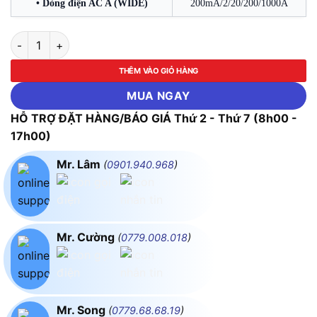
• Dòng điện AC A (WIDE)
200mA/2/20/200/1000A
Ampe Kìm Đo Dòng Rò 1000A Ø68 Kyoritsu 2413R số lượng
THÊM VÀO GIỎ HÀNG
MUA NGAY
HỖ TRỢ ĐẶT HÀNG/BÁO GIÁ Thứ 2 - Thứ 7 (8h00 -
17h00)
Mr. Lâm
(
0901.940.968
)
Mr. Cường
(
0779.008.018
)
Mr. Song
(
0779.68.68.19
)