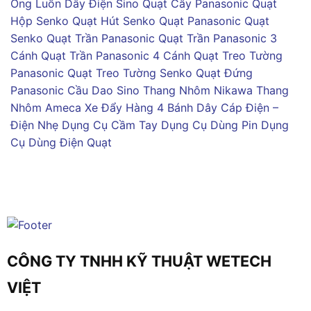
Ống Luồn Dây Điện Sino
Quạt Cây Panasonic
Quạt
Hộp Senko
Quạt Hút Senko
Quạt Panasonic
Quạt
Senko
Quạt Trần Panasonic
Quạt Trần Panasonic 3
Cánh
Quạt Trần Panasonic 4 Cánh
Quạt Treo Tường
Panasonic
Quạt Treo Tường Senko
Quạt Đứng
Panasonic
Cầu Dao Sino
Thang Nhôm Nikawa
Thang
Nhôm Ameca
Xe Đẩy Hàng 4 Bánh
Dây Cáp Điện –
Điện Nhẹ
Dụng Cụ Cầm Tay
Dụng Cụ Dùng Pin
Dụng
Cụ Dùng Điện
Quạt
CÔNG TY TNHH KỸ THUẬT WETECH
VIỆT