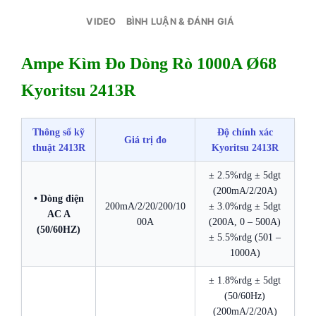
VIDEO
BÌNH LUẬN & ĐÁNH GIÁ
Ampe Kìm Đo Dòng Rò 1000A Ø68
Kyoritsu 2413R
Thông số kỹ
Độ chính xác
Giá trị đo
thuật 2413R
Kyoritsu 2413R
± 2.5%rdg ± 5dgt
(200mA/2/20A)
• Dòng điện
200mA/2/20/200/10
± 3.0%rdg ± 5dgt
AC A
00A
(200A, 0 – 500A)
(50/60HZ)
± 5.5%rdg (501 –
1000A)
± 1.8%rdg ± 5dgt
(50/60Hz)
(200mA/2/20A)