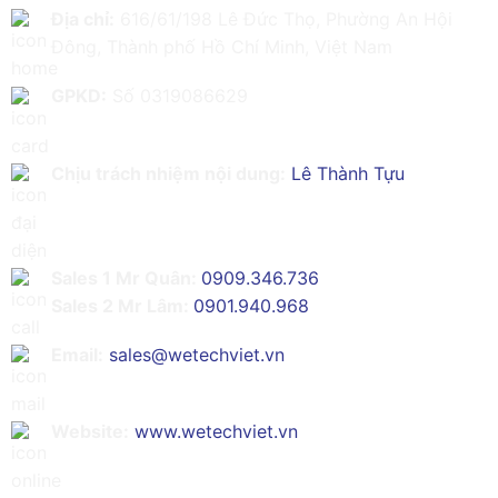
Địa chỉ:
616/61/198 Lê Đức Thọ, Phường An Hội
Đông, Thành phố Hồ Chí Minh, Việt Nam
GPKD:
Số 0319086629
Chịu trách nhiệm nội dung:
Lê Thành Tựu
Sales 1 Mr Quân:
0909.346.736
Sales 2 Mr Lâm:
0901.940.968
Email:
sales@wetechviet.vn
Website:
www.wetechviet.vn