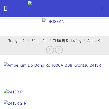
Bỏ
qua
nội
dung
/
/
/
Trang chủ
Sản phẩm
Thiết Bị Đo Lường
Ampe Kìm