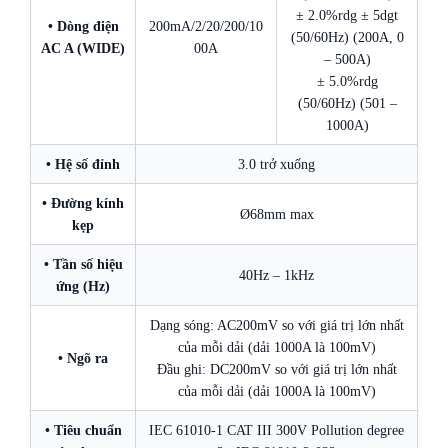
± 2.0%rdg ± 5dgt
• Dòng điện
200mA/2/20/200/10
(50/60Hz) (200A, 0
AC A (WIDE)
00A
– 500A)
± 5.0%rdg
(50/60Hz) (501 –
1000A)
• Hệ số đỉnh
3.0 trở xuống
• Đường kính
Ø68mm max
kẹp
• Tần số hiệu
40Hz – 1kHz
ứng (Hz)
Dạng sóng: AC200mV so với giá trị lớn nhất
của mỗi dải (dải 1000A là 100mV)
• Ngõ ra
Đầu ghi: DC200mV so với giá trị lớn nhất
của mỗi dải (dải 1000A là 100mV)
• Tiêu chuẩn
IEC 61010-1 CAT III 300V Pollution degree