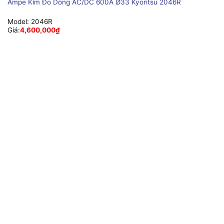
Ampe Kìm Đo Dòng AC/DC 600A Ø33 Kyoritsu 2046R
Model:
2046R
Giá:
4,600,000
₫