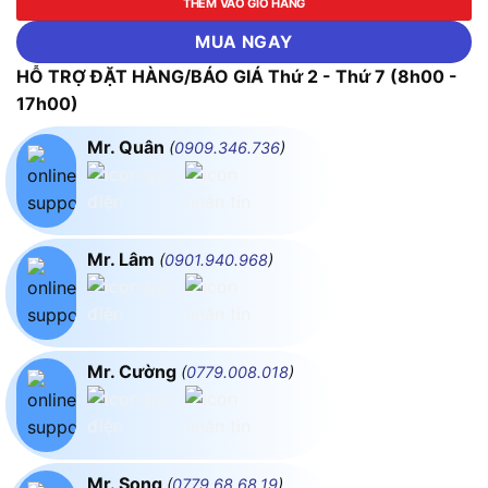
THÊM VÀO GIỎ HÀNG
MUA NGAY
HỖ TRỢ ĐẶT HÀNG/BÁO GIÁ Thứ 2 - Thứ 7 (8h00 -
17h00)
Mr. Quân
(
0909.346.736
)
Mr. Lâm
(
0901.940.968
)
Mr. Cường
(
0779.008.018
)
Mr. Song
(
0779.68.68.19
)