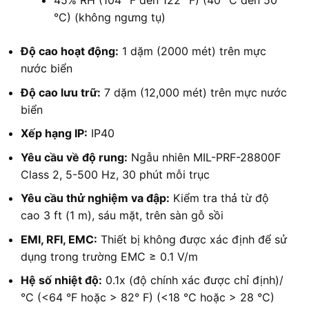
°C) (không ngưng tụ)
Độ cao hoạt động:
1 dặm (2000 mét) trên mực
nước biển
Độ cao lưu trữ:
7 dặm (12,000 mét) trên mực nước
biển
Xếp hạng IP:
IP40
Yêu cầu về độ rung:
Ngẫu nhiên MIL-PRF-28800F
Class 2, 5-500 Hz, 30 phút mỗi trục
Yêu cầu thử nghiệm va đập:
Kiểm tra thả từ độ
cao 3 ft (1 m), sáu mặt, trên sàn gỗ sồi
EMI, RFI, EMC:
Thiết bị không được xác định để sử
dụng trong trường EMC ≥ 0.1 V/m
Hệ số nhiệt độ:
0.1x (độ chính xác được chỉ định)/
°C (<64 °F hoặc > 82° F) (<18 °C hoặc > 28 °C)