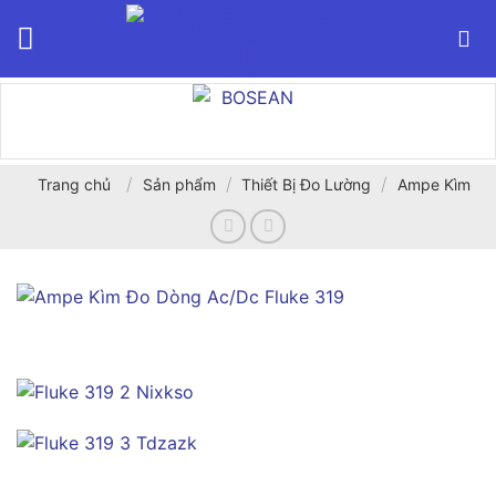
Bỏ
qua
nội
dung
/
/
/
Trang chủ
Sản phẩm
Thiết Bị Đo Lường
Ampe Kìm