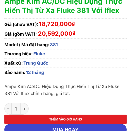
Ampe Kìm AC/DC Hiệu Dụng Thực
Hiển Thị Từ Xa Fluke 381 Với Iflex
18,720,000
₫
Giá (chưa VAT):
₫
20,592,000
Giá (gồm VAT):
Model / Mã đặt hàng:
381
Thương hiệu:
Fluke
Xuất xứ:
Trung Quốc
Bảo hành:
12 tháng
Ampe Kìm AC/DC Hiệu Dụng Thực Hiển Thị Từ Xa Fluke
381 Với Iflex chính hãng, giá tốt.
Ampe Kìm AC/DC Hiệu Dụng Thực Hiển Thị Từ Xa Fluke 381 Với
THÊM VÀO GIỎ HÀNG
MUA NGAY