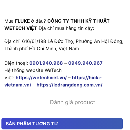
Mua
FLUKE
ở đâu?
CÔNG TY TNHH KỸ THUẬT
WETECH VIỆT
Địa chỉ mua hàng tin cậy:
Địa chỉ: 616/61/198 Lê Đức Thọ, Phường An Hội Đông,
Thành phố Hồ Chí Minh, Việt Nam
Điện thoại:
0901.940.968
–
0949.940.967
Hệ thống website WeTech
Việt:
https://wetechviet.vn/
–
https://hioki-
vietnam.vn/
–
https://ledrangdong.com.vn/
Đánh giá product
SẢN PHẨM TƯƠNG TỰ