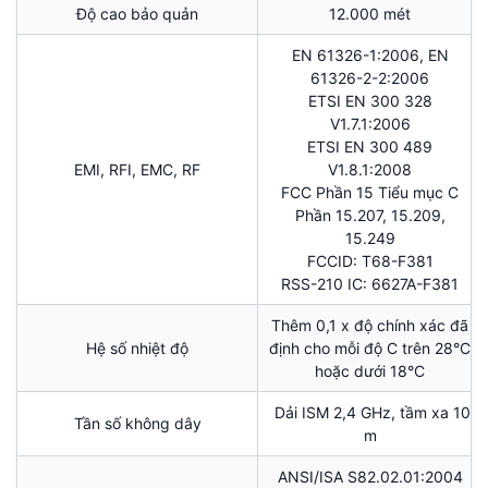
Độ cao bảo quản
12.000 mét
EN 61326-1:2006, EN
61326-2-2:2006
ETSI EN 300 328
V1.7.1:2006
ETSI EN 300 489
EMI, RFI, EMC, RF
V1.8.1:2008
FCC Phần 15 Tiểu mục C
Phần 15.207, 15.209,
15.249
FCCID: T68-F381
RSS-210 IC: 6627A-F381
Thêm 0,1 x độ chính xác đã
Hệ số nhiệt độ
định cho mỗi độ C trên 28°C
hoặc dưới 18°C
Dải ISM 2,4 GHz, tầm xa 10
Tần số không dây
m
ANSI/ISA S82.02.01:2004