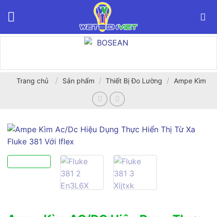
Bỏ
qua
nội
dung
/
/
/
Trang chủ
Sản phẩm
Thiết Bị Đo Lường
Ampe Kìm