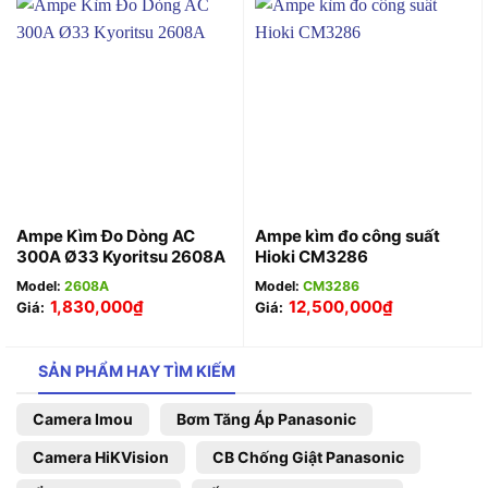
Ampe Kìm Đo Dòng AC
Ampe kìm đo công suất
300A Ø33 Kyoritsu 2608A
Hioki CM3286
Model:
2608A
Model:
CM3286
1,830,000
₫
12,500,000
₫
Giá:
Giá:
SẢN PHẨM HAY TÌM KIẾM
Camera Imou
Bơm Tăng Áp Panasonic
Camera HiKVision
CB Chống Giật Panasonic