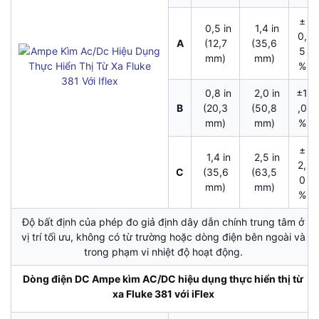
±
0,5 in
1,4 in
0,
A
(12,7
(35,6
5
mm)
mm)
%
0,8 in
2,0 in
±1
B
(20,3
(50,8
,0
mm)
mm)
%
±
1,4 in
2,5 in
2,
C
(35,6
(63,5
0
mm)
mm)
%
Độ bất định của phép đo giả định dây dẫn chính trung tâm ở
vị trí tối ưu, không có từ trường hoặc dòng điện bên ngoài và
trong phạm vi nhiệt độ hoạt động.
Dòng điện DC Ampe kìm AC/DC hiệu dụng thực hiển thị từ
xa Fluke 381 với iFlex