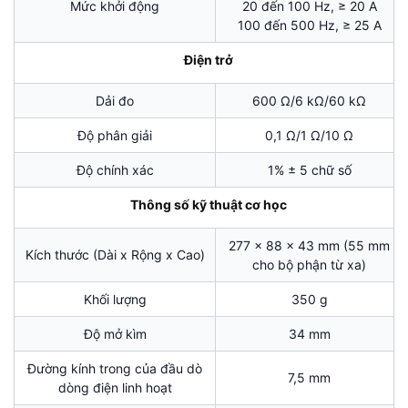
Mức khởi động
20 đến 100 Hz, ≥ 20 A
100 đến 500 Hz, ≥ 25 A
Điện trở
Dải đo
600 Ω/6 kΩ/60 kΩ
Độ phân giải
0,1 Ω/1 Ω/10 Ω
Độ chính xác
1% ± 5 chữ số
Thông số kỹ thuật cơ học
277 x 88 x 43 mm (55 mm
Kích thước (Dài x Rộng x Cao)
cho bộ phận từ xa)
Khối lượng
350 g
Độ mở kìm
34 mm
Đường kính trong của đầu dò
7,5 mm
dòng điện linh hoạt