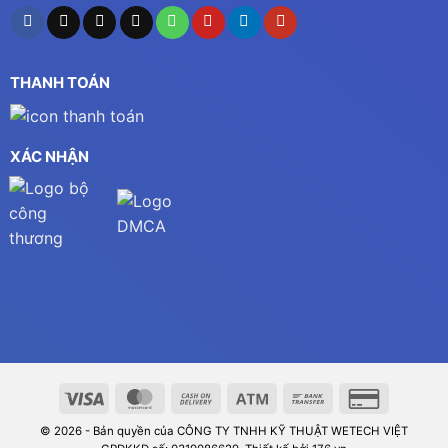
THANH TOÁN
XÁC NHẬN
© 2026 - Bản quyền của CÔNG TY TNHH KỸ THUẬT WETECH VIỆT