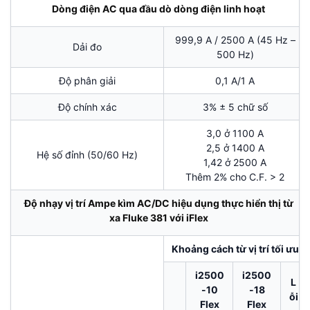
Dòng điện AC qua đầu dò dòng điện linh hoạt
999,9 A / 2500 A (45 Hz –
Dải đo
500 Hz)
Độ phân giải
0,1 A/1 A
Độ chính xác
3% ± 5 chữ số
3,0 ở 1100 A
2,5 ở 1400 A
Hệ số đỉnh (50/60 Hz)
1,42 ở 2500 A
Thêm 2% cho C.F. > 2
Độ nhạy vị trí Ampe kìm AC/DC hiệu dụng thực hiển thị từ
xa Fluke 381 với iFlex
Khoảng cách từ vị trí tối ưu
i2500
i2500
L
-10
-18
ỗi
Flex
Flex