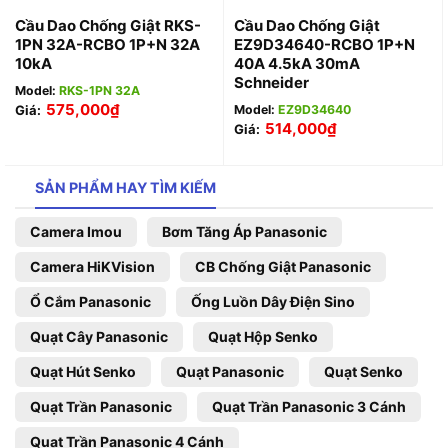
Cầu Dao Chống Giật RKS-
Cầu Dao Chống Giật
1PN 32A-RCBO 1P+N 32A
EZ9D34640-RCBO 1P+N
10kA
40A 4.5kA 30mA
Schneider
Model:
RKS-1PN 32A
575,000
₫
Giá:
Model:
EZ9D34640
514,000
₫
Giá:
SẢN PHẨM HAY TÌM KIẾM
Camera Imou
Bơm Tăng Áp Panasonic
Camera HiKVision
CB Chống Giật Panasonic
Ổ Cắm Panasonic
Ống Luồn Dây Điện Sino
Quạt Cây Panasonic
Quạt Hộp Senko
Quạt Hút Senko
Quạt Panasonic
Quạt Senko
Quạt Trần Panasonic
Quạt Trần Panasonic 3 Cánh
Quạt Trần Panasonic 4 Cánh