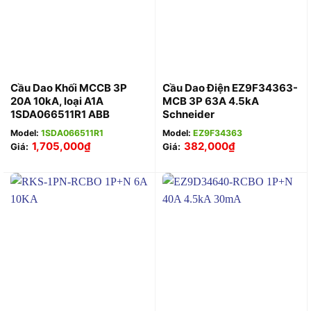
Cầu Dao Khối MCCB 3P
Cầu Dao Điện EZ9F34363-
20A 10kA, loại A1A
MCB 3P 63A 4.5kA
1SDA066511R1 ABB
Schneider
Model:
1SDA066511R1
Model:
EZ9F34363
1,705,000
₫
382,000
₫
Giá:
Giá: