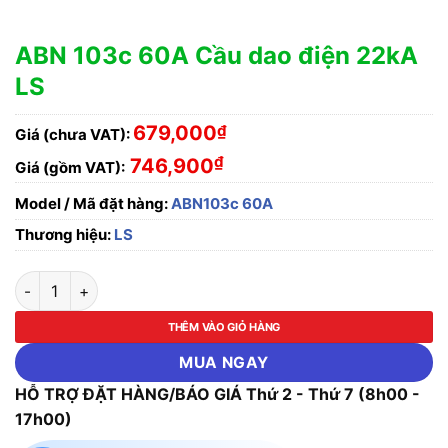
ABN 103c 60A Cầu dao điện 22kA
LS
679,000
₫
Giá (chưa VAT):
₫
746,900
Giá (gồm VAT):
Model / Mã đặt hàng:
ABN103c 60A
Thương hiệu:
LS
ABN 103c 60A Cầu dao điện 22kA LS số lượng
THÊM VÀO GIỎ HÀNG
MUA NGAY
HỖ TRỢ ĐẶT HÀNG/BÁO GIÁ Thứ 2 - Thứ 7 (8h00 -
17h00)