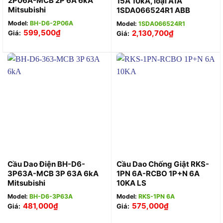
2P06A-MCB 2P 6A 6kA
15A 10kA, loại A1A
Mitsubishi
1SDA066524R1 ABB
Model:
BH-D6-2P06A
Model:
1SDA066524R1
599,500
₫
2,130,700
₫
Giá:
Giá:
Cầu Dao Điện BH-D6-
Cầu Dao Chống Giật RKS-
3P63A-MCB 3P 63A 6kA
1PN 6A-RCBO 1P+N 6A
Mitsubishi
10KA LS
Model:
BH-D6-3P63A
Model:
RKS-1PN 6A
481,000
₫
575,000
₫
Giá:
Giá: