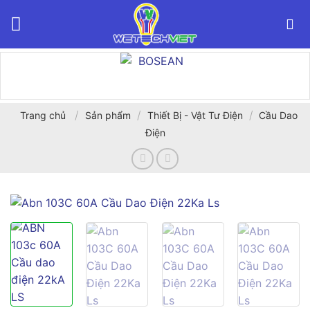
Bỏ
qua
nội
dung
/
/
/
Trang chủ
Sản phẩm
Thiết Bị - Vật Tư Điện
Cầu Dao
Điện