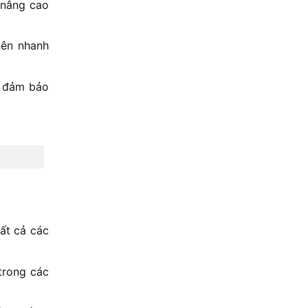
 nâng cao
nên nhanh
, đảm bảo
ất cả các
trong các