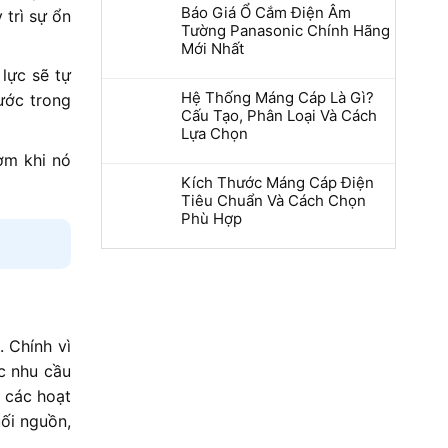
Báo Giá Ổ Cắm Điện Âm
trì sự ổn
Tường Panasonic Chính Hãng
Mới Nhất
lực sẽ tự
Hệ Thống Máng Cáp Là Gì?
ước trong
Cấu Tạo, Phân Loại Và Cách
Lựa Chọn
ơm khi nó
Kích Thước Máng Cáp Điện
Tiêu Chuẩn Và Cách Chọn
Phù Hợp
 Chính vì
c nhu cầu
 các hoạt
uối nguồn,