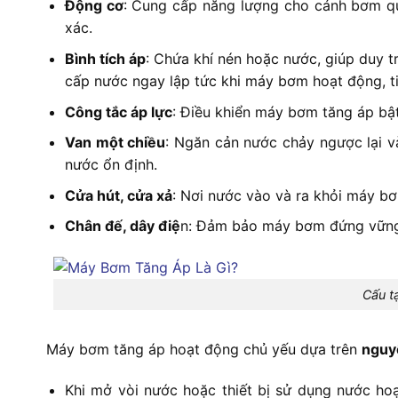
Động cơ
: Cung cấp năng lượng cho cánh bơm qua
xác.
Bình tích áp
: Chứa khí nén hoặc nước, giúp duy 
cấp nước ngay lập tức khi máy bơm hoạt động, tiế
Công tắc áp lực
: Điều khiển máy bơm tăng áp bật
Van một chiều
: Ngăn cản nước chảy ngược lại v
nước ổn định.
Cửa hút, cửa xả
: Nơi nước vào và ra khỏi máy b
Chân đế, dây điệ
n: Đảm bảo máy bơm đứng vững 
Cấu t
Máy bơm tăng áp hoạt động chủ yếu dựa trên
nguyê
Khi mở vòi nước hoặc thiết bị sử dụng nước ho