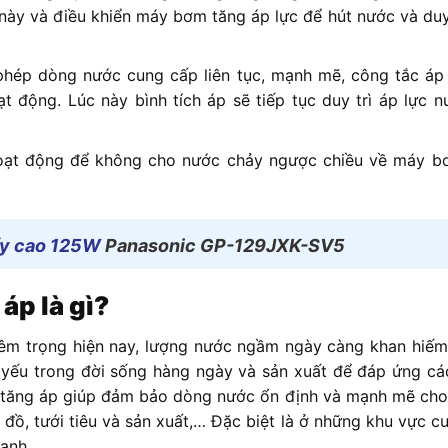
này và điều khiển máy bơm tăng áp lực để hút nước và duy 
hép dòng nước cung cấp liên tục, mạnh mẽ, công tắc áp 
động. Lúc này bình tích áp sẽ tiếp tục duy trì áp lực n
hoạt động để không cho nước chảy ngược chiều về máy b
y cao 125W
Panasonic GP-129JXK-SV5
áp là gì?
iêm trọng hiện nay, lượng nước ngầm ngày càng khan hiếm.
t yếu trong đời sống hàng ngày và sản xuất để đáp ứng cá
m tăng áp giúp đảm bảo dòng nước ổn định và mạnh mẽ cho
 đồ, tưới tiêu và sản xuất,… Đặc biệt là ở những khu vực c
ạnh.