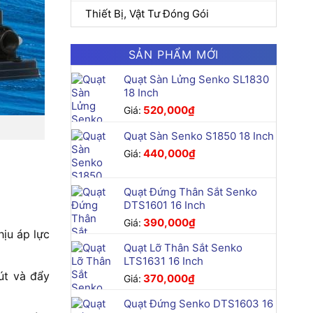
Thiết Bị, Vật Tư Đóng Gói
SẢN PHẨM MỚI
Quạt Sàn Lửng Senko SL1830
18 Inch
520,000
₫
Giá:
Quạt Sàn Senko S1850 18 Inch
440,000
₫
Giá:
Quạt Đứng Thân Sắt Senko
DTS1601 16 Inch
390,000
₫
Giá:
ịu áp lực
Quạt Lỡ Thân Sắt Senko
LTS1631 16 Inch
út và đẩy
370,000
₫
Giá:
Quạt Đứng Senko DTS1603 16