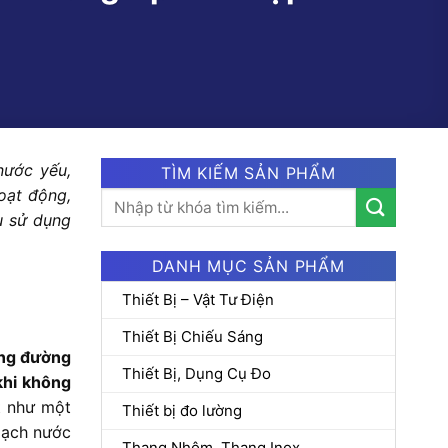
nước yếu,
TÌM KIẾM SẢN PHẨM
oạt động,
Tìm
u sử dụng
kiếm:
DANH MỤC SẢN PHẨM
Thiết Bị – Vật Tư Điện
Thiết Bị Chiếu Sáng
ong đường
Thiết Bị, Dụng Cụ Đo
khi không
t như một
Thiết bị đo lường
mạch nước
Thang Nhôm, Thang Inox