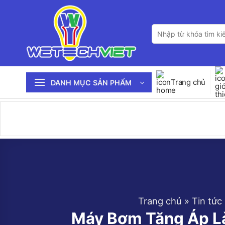
Bỏ
qua
Tìm
nội
kiếm:
dung
Trang chủ
DANH MỤC SẢN PHẨM
Trang chủ
»
Tin tức
Máy Bơm Tăng Áp L