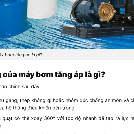
y bơm tăng áp là gì?
 của máy bơm tăng áp là gì?
ận chính sau đây:
như gang, thép không gỉ hoặc nhôm đúc chống ăn mòn và ch
à hệ thống điều khiển bên trong.
 quạt có thể xoay 360° với tốc độ nhanh để tạo ra lực h
g.