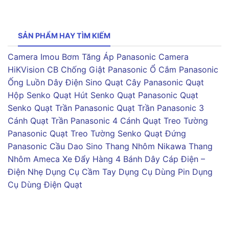
SẢN PHẨM HAY TÌM KIẾM
Camera Imou
Bơm Tăng Áp Panasonic
Camera
HiKVision
CB Chống Giật Panasonic
Ổ Cắm Panasonic
Ống Luồn Dây Điện Sino
Quạt Cây Panasonic
Quạt
Hộp Senko
Quạt Hút Senko
Quạt Panasonic
Quạt
Senko
Quạt Trần Panasonic
Quạt Trần Panasonic 3
Cánh
Quạt Trần Panasonic 4 Cánh
Quạt Treo Tường
Panasonic
Quạt Treo Tường Senko
Quạt Đứng
Panasonic
Cầu Dao Sino
Thang Nhôm Nikawa
Thang
Nhôm Ameca
Xe Đẩy Hàng 4 Bánh
Dây Cáp Điện –
Điện Nhẹ
Dụng Cụ Cầm Tay
Dụng Cụ Dùng Pin
Dụng
Cụ Dùng Điện
Quạt