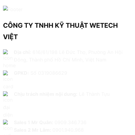
CÔNG TY TNHH KỸ THUẬT WETECH
VIỆT
Địa chỉ:
616/61/198 Lê Đức Thọ, Phường An Hội
Đông, Thành phố Hồ Chí Minh, Việt Nam
GPKD:
Số 0319086629
Chịu trách nhiệm nội dung:
Lê Thành Tựu
Sales 1 Mr Quân:
0909.346.736
Sales 2 Mr Lâm:
0901.940.968