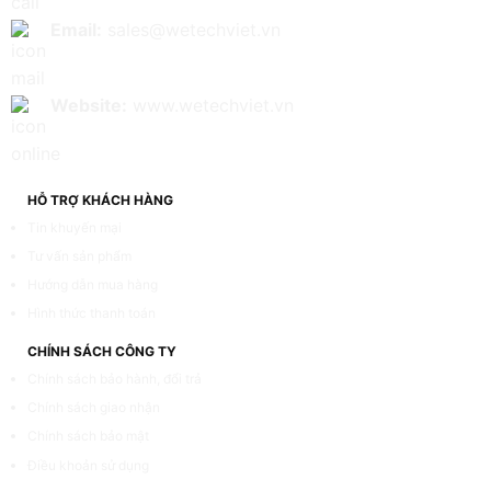
Email:
sales@wetechviet.vn
Website:
www.wetechviet.vn
HỖ TRỢ KHÁCH HÀNG
Tin khuyến mại
Tư vấn sản phẩm
Hướng dẫn mua hàng
Hình thức thanh toán
CHÍNH SÁCH CÔNG TY
Chính sách bảo hành, đổi trả
Chính sách giao nhận
Chính sách bảo mật
Điều khoản sử dụng