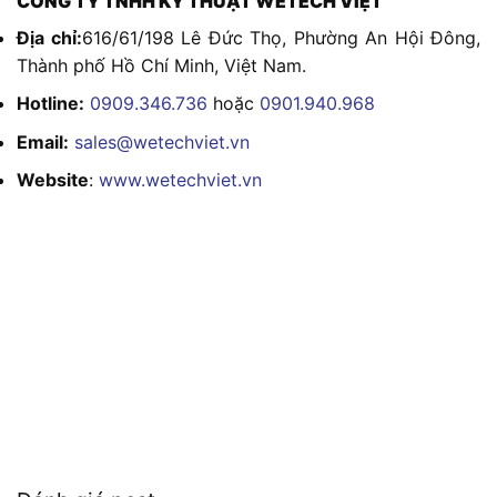
CÔNG TY TNHH KỸ THUẬT WETECH VIỆT
Địa chỉ:
616/61/198 Lê Đức Thọ, Phường An Hội Đông,
Thành phố Hồ Chí Minh, Việt Nam.
Hotline:
0909.346.736
hoặc
0901.940.968
Email:
sales@wetechviet.vn
Website
:
www.wetechviet.vn