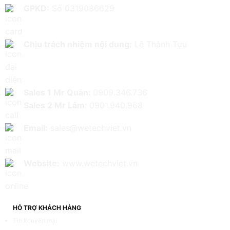
GPKD:
Số 0319086629
Chịu trách nhiệm nội dung:
Lê Thành Tựu
Sales 1 Mr Quân:
0909.346.736
Sales 2 Mr Lâm:
0901.940.968
Email:
sales@wetechviet.vn
Website:
www.wetechviet.vn
HỖ TRỢ KHÁCH HÀNG
Tin khuyến mại