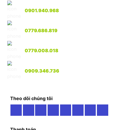
Mr Lâm
0901.940.968
Mr. Song
0779.686.819
Mr. Cường
0779.008.018
Mr Quân
0909.346.736
Theo dõi chúng tôi
Thanh toán