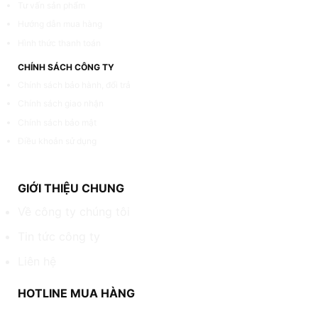
Tư vấn sản phẩm
Hướng dẫn mua hàng
Hình thức thanh toán
CHÍNH SÁCH CÔNG TY
Chính sách bảo hành, đổi trả
Chính sách giao nhận
Chính sách bảo mật
Điều khoản sử dụng
GIỚI THIỆU CHUNG
Về công ty chúng tôi
Tin tức công ty
Liên hệ
HOTLINE MUA HÀNG