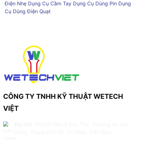
Điện Nhẹ
Dụng Cụ Cầm Tay
Dụng Cụ Dùng Pin
Dụng
Cụ Dùng Điện
Quạt
CÔNG TY TNHH KỸ THUẬT WETECH
VIỆT
Địa chỉ:
616/61/198 Lê Đức Thọ, Phường An Hội
Đông, Thành phố Hồ Chí Minh, Việt Nam