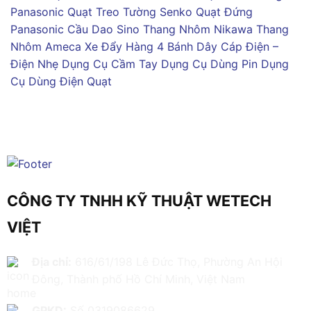
Panasonic
Quạt Treo Tường Senko
Quạt Đứng
Panasonic
Cầu Dao Sino
Thang Nhôm Nikawa
Thang
Nhôm Ameca
Xe Đẩy Hàng 4 Bánh
Dây Cáp Điện –
Điện Nhẹ
Dụng Cụ Cầm Tay
Dụng Cụ Dùng Pin
Dụng
Cụ Dùng Điện
Quạt
CÔNG TY TNHH KỸ THUẬT WETECH
VIỆT
Địa chỉ:
616/61/198 Lê Đức Thọ, Phường An Hội
Đông, Thành phố Hồ Chí Minh, Việt Nam
GPKD:
Số 0319086629