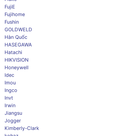
FujiE
Fujihome
Fushin
GOLDWELD
Hàn Quốc
HASEGAWA
Hatachi
HIKVISION
Honeywell
Idec
Imou
Ingco
Invt
Irwin
Jiangsu
Jogger
Kimberly-Clark
kohaz