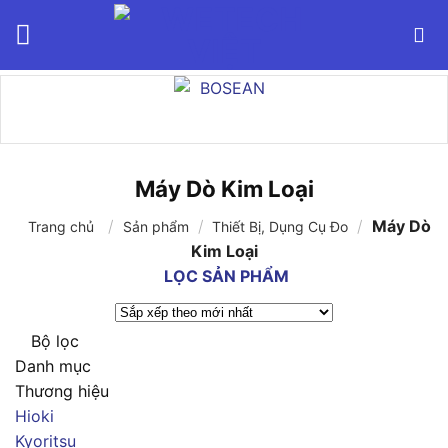
Bỏ
qua
nội
dung
Máy Dò Kim Loại
/
/
/
Máy Dò
Trang chủ
Sản phẩm
Thiết Bị, Dụng Cụ Đo
Kim Loại
LỌC SẢN PHẨM
Bộ lọc
Danh mục
Thương hiệu
Hioki
Kyoritsu