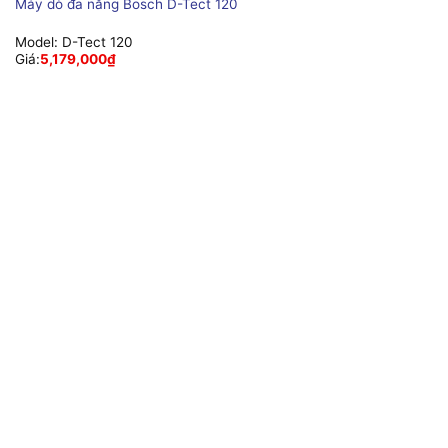
Máy dò đa năng Bosch D-Tect 120
Model:
D-Tect 120
Giá:
5,179,000
₫