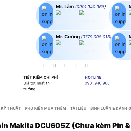
Mr. Lâm
(
0901.940.968
)
Mr. Cường
(
0779.008.018
)
TIẾT KIỆM CHI PHÍ
HOTLINE
g
Giá tốt nhất thị
0901.940.968
trường
 KỸ THUẬT
PHỤ KIỆN MUA THÊM
TÀI LIỆU
BÌNH LUẬN & ĐÁNH G
pin Makita DCU605Z (Chưa kèm Pin &