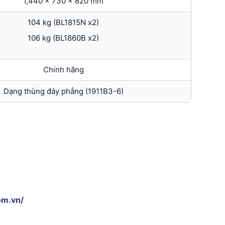
1,440 x 730 x 820 mm
104 kg (BL1815N x2)
106 kg (BL1860B x2)
Chính hãng
Dạng thùng đáy phẳng (1911B3-6)
om.vn/