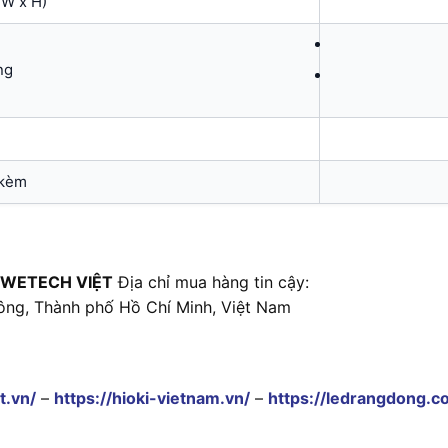
 W x H)
ng
 kèm
 WETECH VIỆT
Địa chỉ mua hàng tin cậy:
ông, Thành phố Hồ Chí Minh, Việt Nam
t.vn/
–
https://hioki-vietnam.vn/
–
https://ledrangdong.c