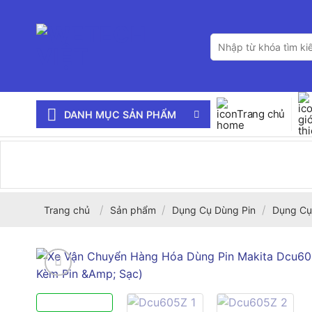
Bỏ
qua
Tìm
nội
kiếm:
dung
Trang chủ
DANH MỤC SẢN PHẨM
/
/
/
Trang chủ
Sản phẩm
Dụng Cụ Dùng Pin
Dụng Cụ