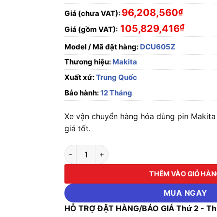
96,208,560
₫
Giá (chưa VAT):
₫
105,829,416
Giá (gồm VAT):
Model / Mã đặt hàng:
DCU605Z
Thương hiệu:
Makita
Xuất xứ:
Trung Quốc
Bảo hành:
12 Tháng
Xe vận chuyển hàng hóa dùng pin Makit
giá tốt.
Xe vận chuyển hàng hóa dùng pin Makita DC
THÊM VÀO GIỎ HÀ
MUA NGAY
HỖ TRỢ ĐẶT HÀNG/BÁO GIÁ Thứ 2 - Thứ