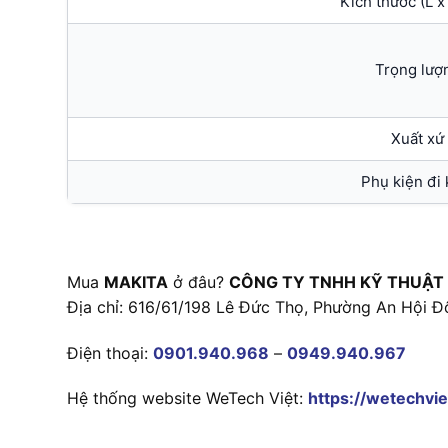
Kích thước (L x
Trọng lượ
Xuất xứ
Phụ kiện đi
Mua
MAKITA
ở đâu?
CÔNG TY TNHH KỸ THUẬT
Địa chỉ: 616/61/198 Lê Đức Thọ, Phường An Hội Đ
Điện thoại:
0901.940.968
–
0949.940.967
Hệ thống website WeTech Việt:
https://wetechvie