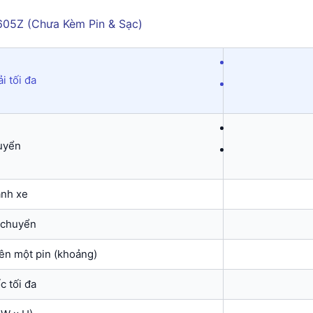
i tối đa
uyển
ánh xe
 chuyển
rên một pin (khoảng)
c tối đa