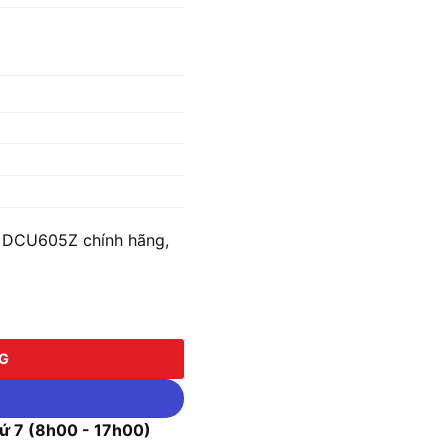
a DCU605Z chính hãng,
U605Z (Chưa kèm Pin & Sạc) số lượng
NG
 7 (8h00 - 17h00)