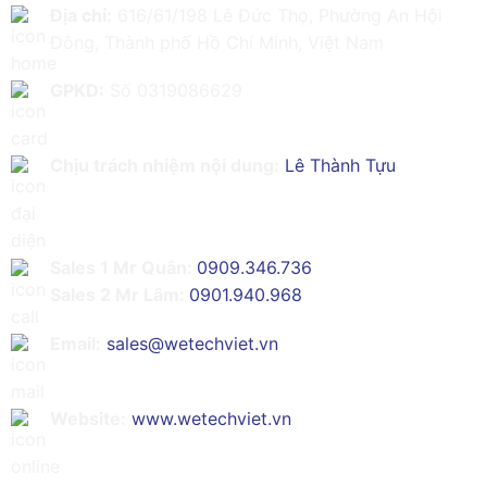
Địa chỉ:
616/61/198 Lê Đức Thọ, Phường An Hội
Đông, Thành phố Hồ Chí Minh, Việt Nam
GPKD:
Số 0319086629
Chịu trách nhiệm nội dung:
Lê Thành Tựu
Sales 1 Mr Quân:
0909.346.736
Sales 2 Mr Lâm:
0901.940.968
Email:
sales@wetechviet.vn
Website:
www.wetechviet.vn