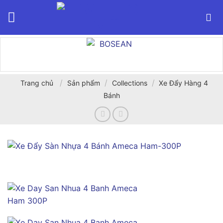
Bỏ
qua
nội
dung
/
/
/
Trang chủ
Sản phẩm
Collections
Xe Đẩy Hàng 4
Bánh