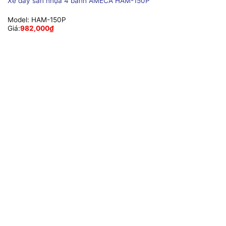
Xe đẩy sàn nhựa 4 bánh AMECA HAM-150P
Model:
HAM-150P
Giá:
982,000
₫