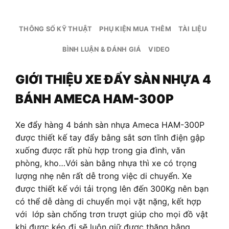
THÔNG SỐ KỸ THUẬT
PHỤ KIỆN MUA THÊM
TÀI LIỆU
BÌNH LUẬN & ĐÁNH GIÁ
VIDEO
GIỚI THIỆU XE ĐẨY SÀN NHỰA 4
BÁNH AMECA HAM-300P
Xe đẩy hàng 4 bánh sàn nhựa Ameca HAM-300P
được thiết kế tay đẩy bằng sắt sơn tĩnh điện gập
xuống được rất phù hợp trong gia đình, văn
phòng, kho…Với sàn bằng nhựa thì xe có trọng
lượng nhẹ nên rất dễ trong việc di chuyển. Xe
được thiết kế với tải trọng lên đến 300Kg nên bạn
có thể dễ dàng di chuyển mọi vặt nặng, kết hợp
với lớp sàn chống trơn trượt giúp cho mọi đồ vật
khi được kéo đi sẽ luôn giữ được thăng bằng,