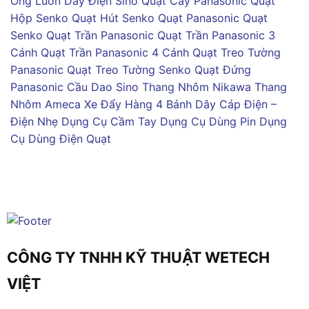
Ống Luồn Dây Điện Sino
Quạt Cây Panasonic
Quạt
Hộp Senko
Quạt Hút Senko
Quạt Panasonic
Quạt
Senko
Quạt Trần Panasonic
Quạt Trần Panasonic 3
Cánh
Quạt Trần Panasonic 4 Cánh
Quạt Treo Tường
Panasonic
Quạt Treo Tường Senko
Quạt Đứng
Panasonic
Cầu Dao Sino
Thang Nhôm Nikawa
Thang
Nhôm Ameca
Xe Đẩy Hàng 4 Bánh
Dây Cáp Điện –
Điện Nhẹ
Dụng Cụ Cầm Tay
Dụng Cụ Dùng Pin
Dụng
Cụ Dùng Điện
Quạt
CÔNG TY TNHH KỸ THUẬT WETECH
VIỆT