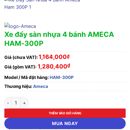
Xe đẩy sàn nhựa 4 bánh AMECA
HAM-300P
1,164,000
₫
Giá (chưa VAT):
₫
1,280,400
Giá (gồm VAT):
Model / Mã đặt hàng:
HAM-300P
Thương hiệu:
Ameca
Xe đẩy sàn nhựa 4 bánh AMECA HAM-300P số lượng
THÊM VÀO GIỎ HÀNG
MUA NGAY